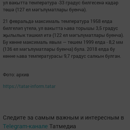
ул вакытта температура -33 градус билгесенә кадәр
төшә (127 ел мәгълүматлары буенча).
21 февральдә максималь температура 1958 елда
билгеләп үтелә, ул вакытта һава торышы 3,5 градус
җылылык тәшкил итә (122 ел мәгълүматлары буенча).
Бу көнне максималь явым — төшем 1999 елда - 8,2 мм
(136 ел мәгълүматлары буенча) була. 2018 елда бу
көнне һава температурасы 9,7 градус салкын булган.
Фото: архив
https://tatar-inform.tatar
Следите за самым важным и интересным в
Telegram-канале
Татмедиа