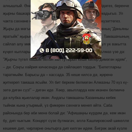
алкышлый. Әнә шулчакта Алмаз югалып калмады. “Әйдәгез, беренче
җырны башкарабыз. Сез аны барыбер яхшылып тыңламадыгыз. Ул
чакта сәхнәне карадыгыз, артист­лар­ның күлмәкләрен күзәт­тегез.
Җыры да мәгъ­нәле бит”, – диде. Рөстәм абый Зәкуа­новның “Дөнья­ны
яратыйк” җырын башкарды. Халык алай да таралмады. Тамаша­чының
сай­лап алу мөмкин­леге булса да, тормышчан, гади, шул ук вакытта
күңел кылларын тибрәтә торган чаралар җитми икән. Алмаз үзе дә:
”Җырчы түгел башым белән зал тутырып кеше килер димәгән идем“,
– ди. Соңгы хәйрия кичәсендә дә сөйлә­шеп тордык. “Билетларны
таратмыйм. Барысы да – кассада. 35 кеше килсә дә, җиренә
җиткереп тамаша ясыйм. Ул бит беркем бел­мәгән Алмазны 70 күз кү­
зәтә дигән сүз!” – дигән иде. Хәер, авылларда кем икә­нен белмичә
дә клубка җыелалар икән. Андагы тамашачы Казанныкы кебек
тыйнак кына утырмый, үз фикерен сәхнәгә менеп әйтә. Саба
районында бер әби менә болай ди: “Афи­шаңны күрдем дә, кем икән
бу, дип чыктым. Концерт сүзе булмагач, әллә Кашпировский шикелле
кешеме дип, чирләрне онытырга дип килгән идем. Бигрәк акай күзле