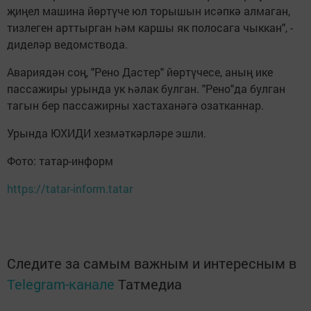
җиңел машина йөртүче юл торышын исәпкә алмаган,
тизлеген арттырган һәм каршы як полосага чыккан", -
диделәр ведомствода.
Авариядән соң, "Рено Дастер" йөртүчесе, аның ике
пассажиры урында ук һәлак булган. "Рено"да булган
тагын бер пассажирны хастаханәгә озатканнар.
Урында ЮХИДИ хезмәткәрләре эшли.
Фото: татар-информ
https://tatar-inform.tatar
Следите за самым важным и интересным в
Telegram-канале
Татмедиа