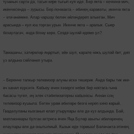
тузанын сөртә дә, тагын кире тыгып куя иде. Бер якта – кечкенә мич,
икенче­сендә – зурысы. Бер почмакта – әбинең караваты, икенче якта
– әти-әнинеке. Алар чаршау белән әйлән­дереп алынган. Мич
арасында – кул юа торган урын. Икенче якта – аралык. Сыер
бозаулагач, анда бозау керә. Сездә шулай идеме ул?
Тамашачы, хатирәләр яңар­тып, әйе шул, карале нәкъ шулай бит, дип
үз алдына сөйләнеп утыра.
– Беренче тапкыр телевизор алуны искә төшерик. Анда бары тик ике-
өч канал күр­сәтә. Кабызу өчен хә­зер­ге кебек бер ноктага гына
басасы түгел, иң элек стабилизаторны кабызасы. Аннан соң
телевизор кушыла. Бөтен урам әбиләре безгә кереп кино карый.
Гваделупаны кызганып елап утырулары әле дә күз алдында. Бай,
миллионнары булган актриса өчен Яңа Бүләр авылы әбиләренең
елаулары әле дә онытылмый. Кызык иде тормыш! Балачакта әтинең