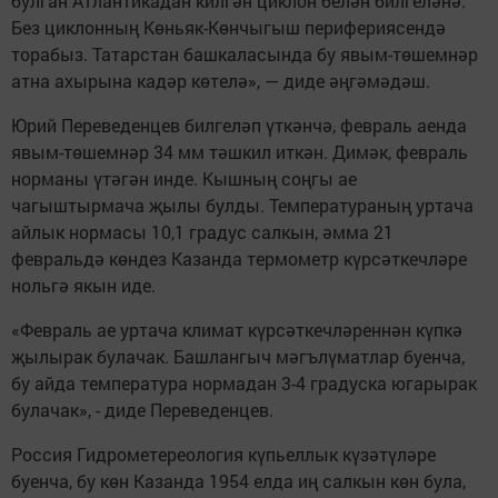
булган Атлантикадан килгән циклон белән билгеләнә.
Без циклонның Көньяк-Көнчыгыш перифериясендә
торабыз. Татарстан башкаласында бу явым-төшемнәр
атна ахырына кадәр көтелә», — диде әңгәмәдәш.
Юрий Переведенцев билгеләп үткәнчә, февраль аенда
явым-төшемнәр 34 мм тәшкил иткән. Димәк, февраль
норманы үтәгән инде. Кышның соңгы ае
чагыштырмача җылы булды. Температураның уртача
айлык нормасы 10,1 градус салкын, әмма 21
февральдә көндез Казанда термометр күрсәткечләре
нольгә якын иде.
«Февраль ае уртача климат күрсәткечләреннән күпкә
җылырак булачак. Башлангыч мәгълүматлар буенча,
бу айда температура нормадан 3-4 градуска югарырак
булачак», - диде Переведенцев.
Россия Гидрометереология күпьеллык күзәтүләре
буенча, бу көн Казанда 1954 елда иң салкын көн була,