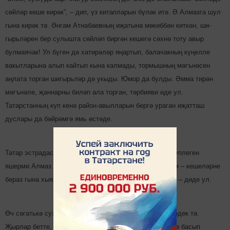
сөй­ләр кеше кирәк”, – дип, үз китап­ларын бүләк итә. Ә Алмазга шул
гына кирәк тә. Әнгам Атнабаевның иҗаты­на мөкиббән киткән, ши­
гырь­ләрен бер сулышта сөй­ләп биргән кешегә сәхнә тоту авыр
булмаячак! Ул бүген дә хатирәләр яңар­тып, балачакның күңел­ле
вакытларына алып кайтып кына калмады, тормыш­ның мәгъ­нәсен
аңлата торган ши­гырь­ләр дә укыды. Юмор да булды. Әмма тирән
мәгънә­ле, җаннарны биләп ала торган, тәрбияви иде ул.
Татарстанның күп кенә район-авылларын бер­гә ураган иҗатташ
дуслары да бәйрәмгә ямь өстәде.
Татар эстрадасы дигән зур корабта болай да җыр­чы күплеген
яшерми Алмаз. “Өч кәчтүмем, 9 җырым бар. Максатым – кешеләрне
бераз гына хыял диңгездә йөздерү. Безгә шул җит­ми”, – диде ул.
Өч сәгатькә сузылган тамашаның ничек узганын сизмәдек тә.
Җырлар бетте, шигырьләр сөйләнде. Тамашачы аягүрә басып