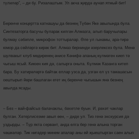
түлиләр”, – ди бу. Ризалаштым. Ул акча җирдә аунап ятмый бит!
Беренче концертта катнашуы да безнең Түбән Яке авылында була.
Синтезаторга басучы буларак кил­гән Алмазга, алып баручылары
булмау сәбәпле, мик­рофон тоттыралар. Әле ул гынамы, ара-тирә
юмор да сөйләргә кирәк бит. Алмаз бернинди әзерлексез була. Менә
шулвакыт клуб мөди­ре­нең әнисе Кәнифә апа­ның күлмәген киеп тә
чыгыш ясый. Киюен кия дә, салырга оныта. Күлмәк Казанга китеп
бара. Бу хатирә­ләргә байтак еллар узса да, узган ел үз тамашасын
оештырып йөри башлаган егет иң беренче чыгышын янә без­нең
авылда ясады.
– Без – вай-файсыз балачаклы, бәхетле буын. И, рә­хәт чаклар
булган. Хәтер­лисезме авыл өен, – диде ул. Тиз генә экскурсия дә
уздырды. – Түр якта сервант, анда елга бер генә алына торган
чәшкәләр. Тик нигәдер минем апалар аны өй җыеш­тырган саен алып