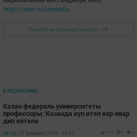
https://max.ru/tatmedia
Перейти на страницу новости
В РЕСПУБЛИКЕ
Казан федераль университеты
профессоры: Казанда күп итеп кар явар
дип көтелә
автор,
21 февраль 2019 - 15:49
1512
0
0