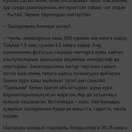
Күпләп сатып алам, алай очсызракка төшә. Мәскәүнең
зур сәүдә үзәкләреннән, интернеттан табам, чит илдән
– Кытай, Төркия, Европадан кайтартам.
– Эшләреңнең бәяләре ничек?
– Чуклы алкаларның хакы 900 сумнан ике меңгә кадәр.
Таҗлар 1,5 мең сумнан 5,5 меңгә кадәр. Һәр
эшләнмәнең фотосын социаль челтәргә куям, кайчак
язылучыларым арасында акцияләр, конкурслар да
оештырам. Заказларымны матур төргәккә салып,
почта аша илнең теләсә кайсы почмагына җибәрәм.
Эшенә күрә хакы кыйммәт түгел дип саныйм.
“Паяльник” белән эретеп ябыштырам, шуңа күрә
бармакларымның исән җире юк, бер дә хатын-кыз
кулына охшамаган. Өстәлемдә – хаос. Ике баладан,
хуҗалык эшләреннән бушаган вакытта, гадәттә, төнлә
эшлим.
Мәскәүдә мондый таҗларны йолдызларга 20-25 меңгә