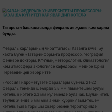
Татарстан башкаласында февраль ае җылы һәм карлы
булды.
Февраль карларының чираттагысы Казанга күчә. Бу
хакта бүген «Татар-информ»га профессор, география
фәннәре докторы, КФУның метеорология, климатология
һәм атмосфера экологиясе кафедрасы мөдире Юрий
Переведенцев хәбәр итте.
«Россия Гидрометүзәге фаразлары буенча, 21-22
февраль төнендә шәһәрдә 3,5 мм явым-төшем булуы
көтелә, ә иртәгә 2,3 мм күләмендә булачак. Шулай итеп,
тәүлек эчендә 5 мм һәм аннан күбрәк явым-төшем
көтелә. Һава торышы хәзер безнең территориядә