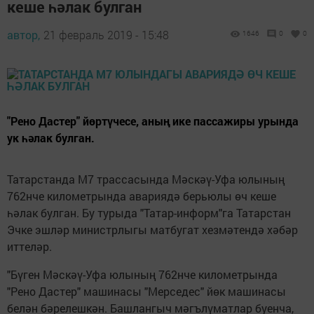
кеше һәлак булган
автор,
21 февраль 2019 - 15:48
1646
0
0
"Рено Дастер" йөртүчесе, аның ике пассажиры урында
ук һәлак булган.
Татарстанда М7 трассасында Мәскәү-Уфа юлының
762нче километрында авариядә берьюлы өч кеше
һәлак булган. Бу турыда "Татар-информ"га Татарстан
Эчке эшләр министрлыгы матбугат хезмәтендә хәбәр
иттеләр.
"Бүген Мәскәү-Уфа юлының 762нче километрында
"Рено Дастер" машинасы "Мерседес" йөк машинасы
белән бәрелешкән. Башлангыч мәгълүматлар буенча,