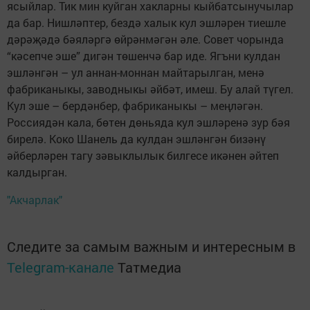
ясыйлар. Тик мин куйган хакларны кыйбатсынучылар
да бар. Нишләптер, бездә халык кул эшләрен тиешле
дәрәҗәдә бәяләргә өйрәнмәгән әле. Совет чорында
“кәсепче эше” дигән төшенчә бар иде. Ягъни кулдан
эшләнгән – ул аннан-моннан майтарылган, менә
фабриканыкы, заводныкы әйбәт, имеш. Бу алай түгел.
Кул эше – бердәнбер, фабриканыкы – меңләгән.
Россиядән кала, бөтен дөньяда кул эшләренә зур бәя
бирелә. Коко Шанель да кулдан эшләнгән бизәнү
әйберләрен тагу зәвыклылык билгесе икәнен әйтеп
калдырган.
"Акчарлак"
Следите за самым важным и интересным в
Telegram-канале
Татмедиа