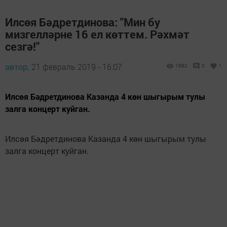
Илсөя Бәдретдинова: "Мин бу
мизгелләрне 16 ел көттем. Рәхмәт
сезгә!"
автор,
21 февраль 2019 - 16:07
1882
0
1
Илсөя Бәдретдинова Казанда 4 көн шыгырым тулы
залга концерт куйган.
Илсөя Бәдретдинова Казанда 4 көн шыгырым тулы
залга концерт куйган.