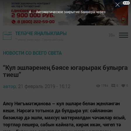
2
Автоматическое закрытие баннера через
ТЕЛӘЧЕ ЯҢАЛЫКЛАРЫ
18+
"Теләче" газетасы - Теләче районы
НОВОСТИ СО ВСЕГО СВЕТА
“Кул эшләренең бәясе югарырак булырга
тиеш”
автор,
21 февраль 2019 - 16:12
1784
0
0
Алсу Нигъмәтҗанова – кул эшләре белән җенләнгән
кеше. Нәрсәгә тотынса да булдыра ул: сәйләннән
бизәкләр дә эшли, махсус материалдан чәчәкләр ясый,
тортлар пешерә, сабын кайната, кирәк икән, чигеп тә