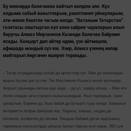
Бу көннәрдә балачакка кайтып килдем әле. Күз
алдыма сабый вакытларым, рәхәтләнеп уйнауларым,
әти-әниле бәхетле чагым килде. “Ватаным Татарстан”
газетасы оештырган күп кенә хәйрия чараларын алып
баручы Алмаз Мирзаянов Казанда балачак бәйрәме
ясады. Концерт дип әйтер идем, үзе әйтмешли,
афишада мондый сүз юк. Хәер, Алмаз үзенең ниләр
майтарып йөргәнен яшереп тормады.
– Татар эстрадасында болай да артистлар күп. Мин дә кечкенәдән
җырчы булам дип үстем. Тик Мөс­лимнән Казанга килеп җит­кәндә,
бюджет урыннары беткән иде инде, – ди ул, шаяру катыш. – Мин әти
белән әнидән акча сорарга яхшысынмадым. Укып тормадым, эшкә
урнаштым. Бармен да, Кыш бабай да булырга туры килде. Бервакыт
интернетта Илфак Ши­һапов яза. “Карале, энекәш, гәүдәң дә
килешле, кыяфә­тең дә ничава. Ландыш Баһави дигән җыр­чының
төркеменә синтезаторда уйнаган булып торучы егет кирәк. 300 сум