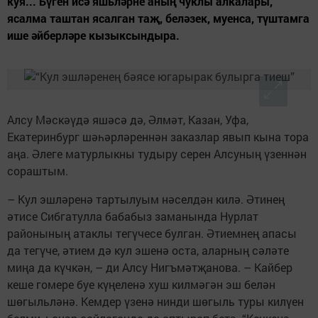
куя... Бүген исә яшьләрне аның чуклы алкалары,
ясалма таштан ясалган таҗ, беләзек, муенса, түштамга
ише әйберләре кызыксындыра.
Алсу Мәскәүдә яшәсә дә, Әлмәт, Казан, Уфа,
Екатеринбург шәһәр­ләреннән заказлар явып кына тора
аңа. Әлеге матурлыкны тудыру серен Алсуның үзеннән
сораштым.
– Кул эшләренә тартылуым нә­селдән килә. Әтинең
әтисе Сибгатулла бабабыз заманында Нурлат
районының атак­лы тегүчесе булган. Әтиемнең апасы
да тегүче, әтием дә кул эшенә оста, аларның сәләте
миңа да күчкән, – ди Алсу Нигъмәтҗанова. – Кайбер
кеше гомере буе күңеленә хуш килмәгән эш белән
шөгыльләнә. Кемдер үзенә нинди шөгыль туры килүен