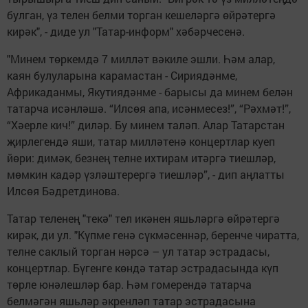
булган, үз телен белми торган кешеләргә өйрәтергә
кирәк", - диде ул "Татар-информ" хәбәрчесенә.
"Минем төркемдә 7 милләт вәкиле эшли. Һәм алар,
каян булуларына карамастан - Сириядәнме,
Африкаданмы, Якутиядәнме - барысы да минем белән
татарча исәнләшә. “Илсөя апа, исәнмесез!”, “Рәхмәт!”,
“Хәерле кич!” диләр. Бу минем таләп. Алар Татарстан
җирлегендә яши, татар милләтенә концертлар куеп
йөри: димәк, безнең телне ихтирам итәргә тиешләр,
мөмкин кадәр үзләштерергә тиешләр”, - дип аңлатты
Илсөя Бәдретдинова.
Татар теленең "текә" тел икәнен яшьләргә өйрәтергә
кирәк, ди ул. "Күпме генә сүкмәсеннәр, беренче чиратта,
телне саклый торган нәрсә – ул татар эстрадасы,
концертлар. Бүгенге көндә татар эстрадасында күп
төрле юнәлешләр бар. Һәм гомерендә татарча
белмәгән яшьләр әкренләп татар эстрадасына