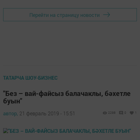
Перейти на страницу новости
ТАТАРЧА ШОУ-БИЗНЕС
"Без – вай-файсыз балачаклы, бәхетле
буын"
автор,
21 февраль 2019 - 15:51
2298
0
1