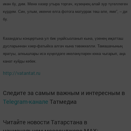
икән бу, дим. Менә хәзер утыра торгач, күзеңнең алай зур түгел­леген
күрдем. Син, улым, икенче елга фотога матуррак төш әле, яме”, – ди
бу.
Казандагы концертына ул бик уңайсызланып кына, үзенең иҗатташ
дусларыннан хәер-фатыйха алгач кына тәвәккәлли. Тамашачы­ның
яратуы, алкышлары исә кү­ңелдәге икеләнүлә­рен юкка чыгарып, аңа
канат куйды кебек.
http://vatantat.ru
Следите за самым важным и интересным в
Telegram-канале
Татмедиа
Читайте новости Татарстана в
национальном мессенджере MАХ: