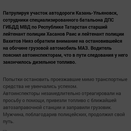
Патрулируя участок автодороги Казань-Ульяновск,
сотрудники специализированного батальона ДПС
ГИБДД МВД по Республике Татарстан старший
лейтенант полиции Хасанов Раис и лейтенант полиции
Вахитов Нияз обратили внимание на остановившейся
на обочине грузовой автомобиль МАЗ. Водитель
пояснил автоинспекторам, что в пути следования у него
закончилось дизельное топливо.
Попытки остановить проезжавшие мимо транспортные
средства не увенчались успехом.
Автоинспекторы незамедлительно отреагировали на
просьбу о помощи, привезли топливо с ближайшей
автозаправочной станции и заправили грузовик.
Мужчина, поблагодарив полицейских, продолжил свой
путь.