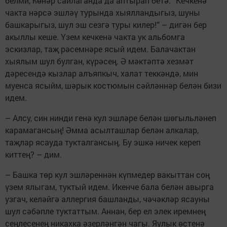
белми, һөнәр сайлаганда да аптырап бетә. “Кечкенә
чакта нәрсә эшләү турында хыялландыгыз, шуны
башкарыгыз, шул эш сезгә туры килер!” – дигән бер
акыллы кеше. Үзем кечкенә чакта ук альбомга
эскизлар, таҗ рәсемнәре ясый идем. Балачактан
хыялым шул булган, күрәсең. Ә мәктәптә хезмәт
дәресендә кызлар алъяпкыч, халат теккәндә, мин
муенса ясыйм, шәрык костюмын сәйләннәр белән бизи
идем.
– Алсу, син нинди генә кул эшләре белән шөгыльләнеп
карамагансың! Әмма асылташлар белән алкалар,
таҗлар ясауда тукталгансың. Бу эшкә ничек кереп
киттең? – дим.
– Башка төр кул эшләреннән күп­ме­дер вакыттан соң
үзем ялыгам, туктый идем. Икенче бала белән авырга
узгач, келәйгә аллергия башланды, чәчәкләр ясауны
шул сәбәпле туктаттым. Аннан, бер ел элек иремнең
сеңлесенең никахка әзерләнгән чагы. Яулык өстенә