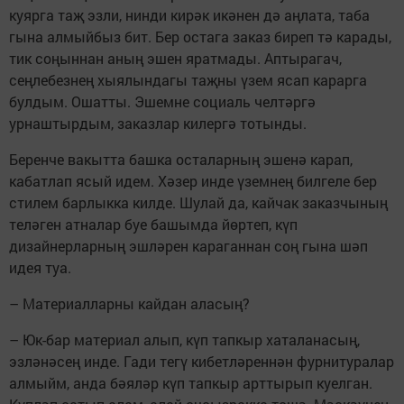
куярга таҗ эзли, нинди кирәк икәнен дә аңлата, таба
гына алмыйбыз бит. Бер остага заказ биреп тә карады,
тик соңыннан аның эшен яратмады. Аптырагач,
сеңлебезнең хыялындагы таҗны үзем ясап карарга
булдым. Ошатты. Эшемне социаль челтәргә
урнаштырдым, заказлар килергә тотынды.
Беренче вакытта башка осталарның эшенә карап,
кабатлап ясый идем. Хәзер инде үземнең билгеле бер
стилем барлыкка килде. Шулай да, кайчак заказчының
теләген атналар буе башымда йөртеп, күп
дизайнерларның эшләрен караганнан соң гына шәп
идея туа.
– Материалларны кайдан аласың?
– Юк-бар материал алып, күп тапкыр хаталанасың,
эзләнәсең инде. Гади тегү кибетләреннән фурнитуралар
алмыйм, анда бәяләр күп тапкыр арттырып куелган.