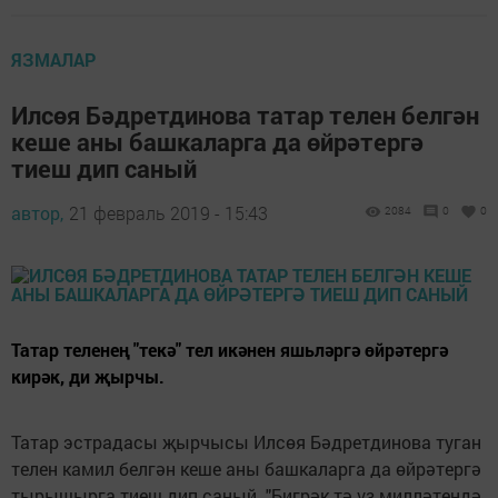
ЯЗМАЛАР
Илсөя Бәдретдинова татар телен белгән
кеше аны башкаларга да өйрәтергә
тиеш дип саный
автор,
21 февраль 2019 - 15:43
2084
0
0
Татар теленең "текә" тел икәнен яшьләргә өйрәтергә
кирәк, ди җырчы.
Татар эстрадасы җырчысы Илсөя Бәдретдинова туган
телен камил белгән кеше аны башкаларга да өйрәтергә
тырышырга тиеш дип саный. "Бигрәк тә үз милләтеңдә