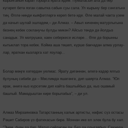
кырынганын карап торырга ярата идем. Пумаласын ала да бер
күгәреп бетә язган савытка сабын суы сала. Ул кырыну бер сәнгатькә
тиң. Әллә нинди кыяфәтләргә кереп бетә иде. Әле малай чакта үзем
дә качып шулай эшләдем,– ди Алмаз. – Авыл киченең матурлыгына
безнең кебек сокланучы булды микән? Айсыз төндә дә йолдыз
санадык. Ул мәтрүшкә, каен себеркесе исләре... Әле дә борынны
кытыклап тора кебек. Койма аша төшеп, күрше бакчадан алма ур­лау­
лар, яраткан кызларга хат язулар...
Болар мәңге хә­тер­дән уелмас. Ярату ди­гәннән, әлегә кадәр ялгыз
булуның сәбәбе дә – Мөс­лимдә яшә­гәнгә, дип шаярта Алмаз. ”Юл
ерак, әнигә кыз күр­сәтәм дип кайта башлыйбыз да, кыз ошамый
башлый. Мамадыштан кире борылабыз”, – ди ул.
Алмаз Мирзаяновка Та­тарстанның халык артис­ты, нәфис сүз остасы
Рәшит Сабиров үз фатихасын бирә. Моннан ике ел элек була бу хәл.
“Энем, буең да бар. Матур сөйлисең дә. Без дә олыгаябыз. Сәхнәдә