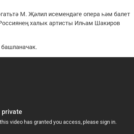
сәгатьтә М. Җәлил исемендәге опера һәм балет
Россиянең халык артисты Илһам Шакиров
ә башланачак.