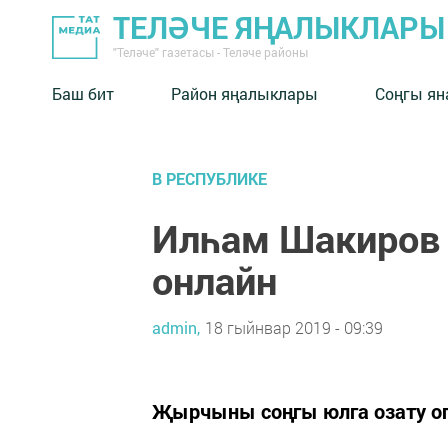
ТЕЛӘЧЕ ЯҢАЛЫКЛАРЫ
"Теләче" газетасы - Теләче районы
Баш бит
Район яңалыклары
Соңгы ян
В РЕСПУБЛИКЕ
Илһам Шакиров
онлайн
admin,
18 гыйнвар 2019 - 09:39
Җырчыны соңгы юлга озату оп