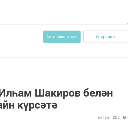
Отправить
Авторизоваться
 Илһам Шакиров белән
йн күрсәтә
1539
0