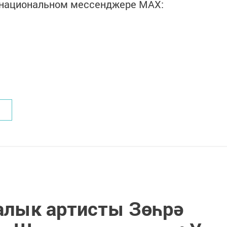
в национальном мессенджере MАХ:
алык артисты Зөһрә