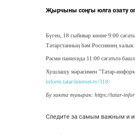
Җырчыны соңгы юлга озату оп
Бүген, 18 гыйнвар көнне 9:00 сәгат
Татарстанның һәм Россиянең халык
Рәсми панихида 11:00 сәгатьтә башл
Хушлашу мәрасимен "Татар-информ"
inform.tatar/internet-tv/318/
Бу хакта тулырак: https://tatar-info
Следите за самым важным и 