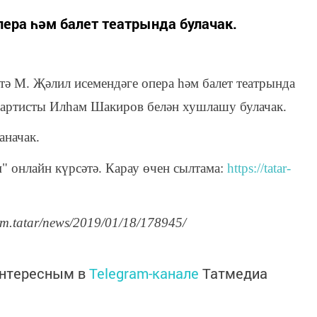
ера һәм балет театрында булачак.
ьтә М. Җәлил исемендәге опера һәм балет театрында
 артисты Илһам Шакиров белән хушлашу булачак.
аначак.
 онлайн күрсәтә. Карау өчен сылтама:
https://tatar-
rm.tatar/news/2019/01/18/178945/
интересным в
Telegram-канале
Татмедиа