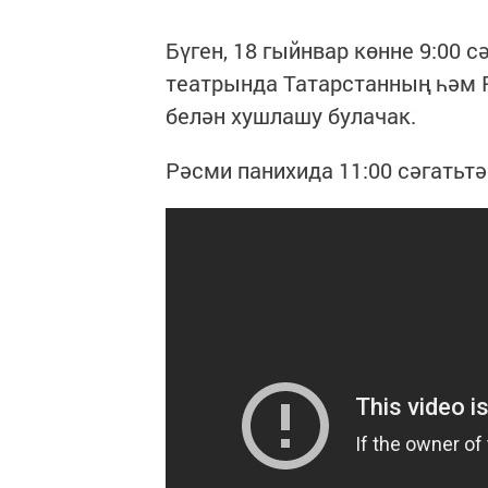
Бүген, 18 гыйнвар көнне 9:00 
театрында Татарстанның һәм 
белән хушлашу булачак.
Рәсми панихида 11:00 сәгатьт