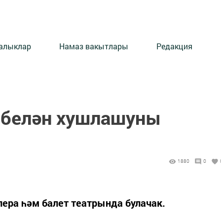
алыклар
Намаз вакытлары
Редакция
 белән хушлашуны
1880
0
ера һәм балет театрында булачак.