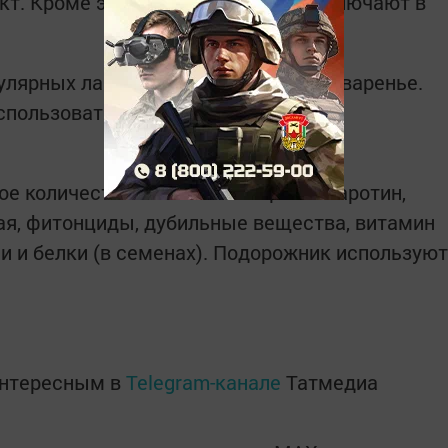
т. Кроме этого, листья крапивы включают в
улярных лакомств из одуванчиков –варенье.
спользоваться в рецептах салатов.
е количество полезных веществ: каротин,
ая, фитонциды, дубильные вещества, витамин
и и белки (в семенах). Подорожник используют
интересным в
Telegram-канале
Татмедиа