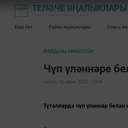
ТЕЛӘЧЕ ЯҢАЛЫКЛАРЫ
"Теләче" газетасы - Теләче районы
Баш бит
Район яңалыклары
Соңгы ян
ФАЙДАЛЫ КИҢӘШЛӘР
Чүп үләннәре б
admin,
16 июнь 2025 - 10:54
Түтәлләрдә чүп үләннәр белән