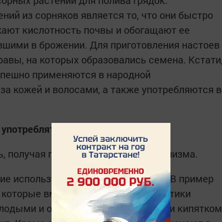
сорных растений для полива грядок.
ий из сорняков является то, что они быстро
жают кислотность почвы и обогащают ее
шими в брожении. Для приготовления настоев
равы, на которых образовались семена. Кстати
спешно применяются в народной
за кожей и волосами, а также употребляются в
 употреблять в пищу
, получая при этом пользу для организма.
гие используют в кулинарных целях. В пример
 которые вместо щавеля кладут листики
лодыми и обязательно ошпаренными кипятком