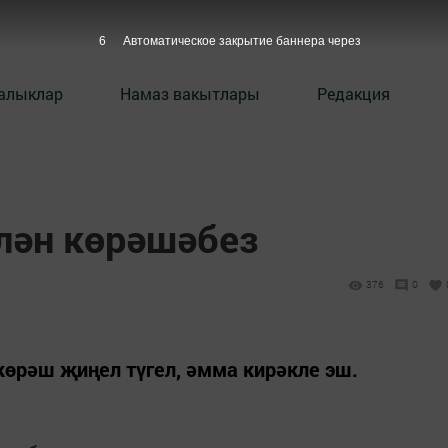
5
Автоматическое закрытие баннера через
алыклар
Намаз вакытлары
Редакция
елән көрәшәбез
376
0
 көрәш җиңел түгел, әмма кирәкле эш.