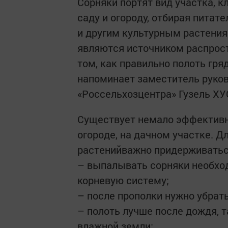
Сорняки портят вид участка, к
саду и огороду, отбирая пита
и другим культурным растениям
являются источником распрост
том, как правильно полоть гряд
напоминает заместитель руков
«Россельхозцентра» Гузель Х
Существует немало эффективны
огороде, на дачном участке. Д
растенийважно придерживатьс
– выпалывать сорняки необход
корневую систему;
– после прополки нужно убрать
– полоть лучше после дождя, т
влажной земли;