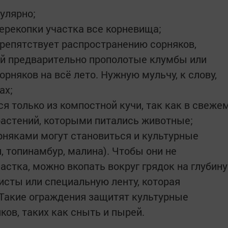
гулярно;
перекопки участка все корневища;
препятствует распространению сорняков,
ей предварительно прополотые клумбы или
орняков на всё лето. Нужную мульчу, к слову,
ах;
я только из компостной кучи, так как в свеже
растений, которыми питались животные;
орняками могут становиться и культурные
н, топинамбур, малина). Чтобы они не
астка, можно вкопать вокруг грядок на глубину
исты или специальную ленту, которая
 Такие ограждения защитят культурные
ков, таких как сныть и пырей.