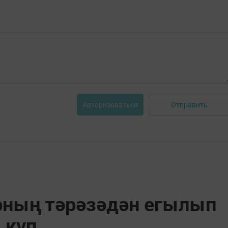
Отправить
Авторизоваться
рның тәрәзәдән егылып
 күп