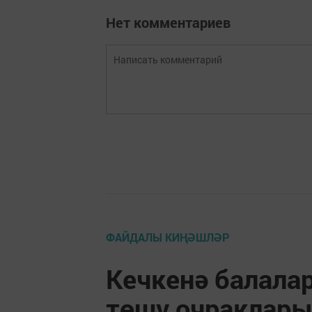
Нет комментариев
ФАЙДАЛЫ КИҢӘШЛӘР
Кечкенә балала
төшү очраклары