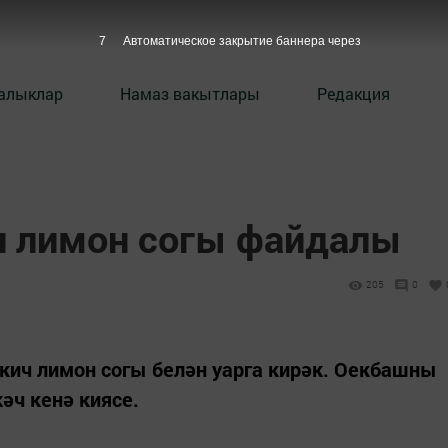
6
Автоматическое закрытие баннера через
алыклар
Намаз вакытлары
Редакция
н лимон согы файдалы
205
0
кич лимон согы белән уарга кирәк. Оекбашны
әч кенә киясе.