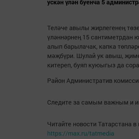
ускән үлән буенча 5 админист
Теләче авылы жирлегенең төзе
үләннәрнең 15 сантиметрдан ю
алып барылачак, капка төпләре
мәҗбүри. Шулай ук авыш, җиме
китереп, буяп куюыгыз да сора
Район Административ комисси
Следите за самым важным и 
Читайте новости Татарстана 
https://max.ru/tatmedia