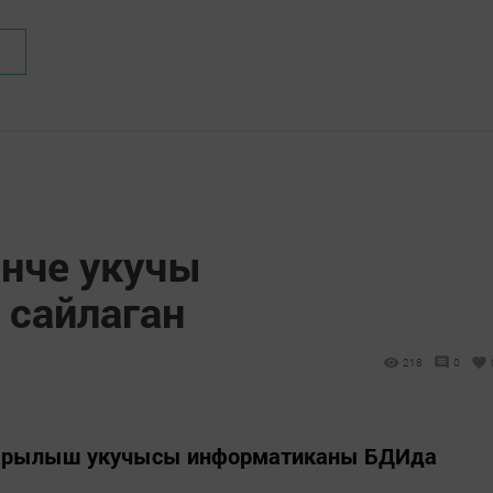
нче укучы
сайлаган
218
0
гарылыш укучысы информатиканы БДИда