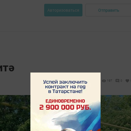
Отправить
Авторизоваться
итә
197
0