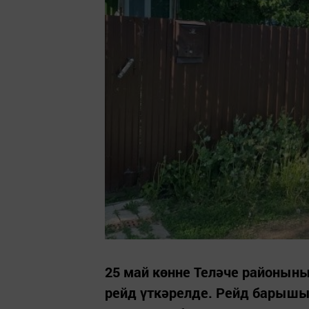
25 май көнне Теләче районын
рейд үткәрелде. Рейд барышы