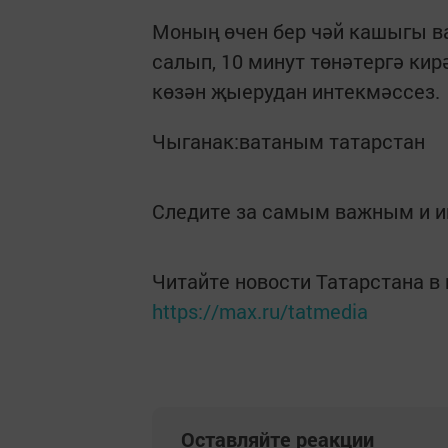
Моның өчен бер чәй кашыгы ва
салып, 10 минут төнәтергә кир
көзән җыерудан интекмәссез.
Чыганак:ватаным татарстан
Следите за самым важным и 
Читайте новости Татарстана 
https://max.ru/tatmedia
Оставляйте реакции