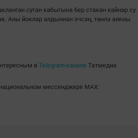
кланган суган кабыгына бер стакан кайнар су
әк. Аны йоклар алдыннан эчсәң, төнлә аякны
интересным в
Telegram-канале
Татмедиа
в национальном мессенджере MАХ: