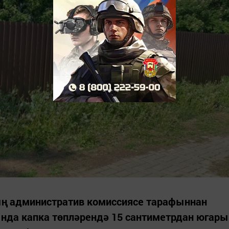
ың административ комиссиясе тарафыннан
нда капка төпләрендә 15 сантиметрдан югары