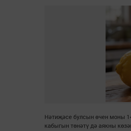
Нәтиҗәсе булсын өчен моны 14
кабыгын төнәтү дә аякны көзә