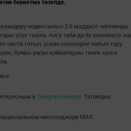
ратив беркетмә төзелде.
кләндеру кодексынын 3.6 мәддәсе нигезендә,
гары үсүе тыела. Алга таба да бу юнәлештә эш
н чиста тотып, үскән үләннәрне чабып тору
рек, буявы уңган коймаларны төзек хәлгә
ла.
ясе.
интересным в
Telegram-канале
Татмедиа
в национальном мессенджере MАХ: