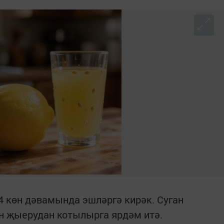
 көн дәвамында эшләргә кирәк. Суган
н җыерудан котылырга ярдәм итә.