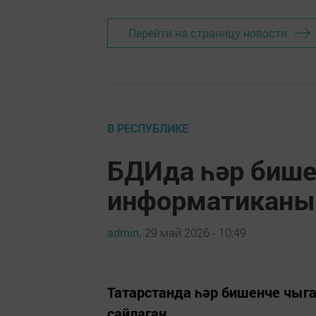
Перейти на страницу новости
В РЕСПУБЛИКЕ
БДИда һәр бише
информатиканы 
admin,
29 май 2026 - 10:49
Татарстанда һәр бишенче чы
сайлаган.