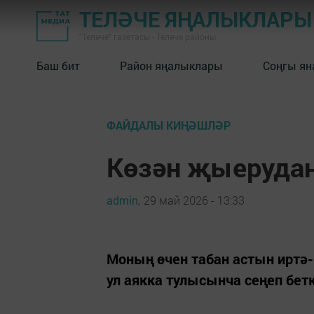
ТЕЛӘЧЕ ЯҢАЛЫКЛАРЫ
"Теләче" газетасы - Теләче районы
Баш бит
Район яңалыклары
Соңгы ян
ФАЙДАЛЫ КИҢӘШЛӘР
Көзән җыеруда
admin,
29 май 2026 - 13:33
Моның өчен табан астын иртә-
ул аякка тулысынча сеңеп бетк