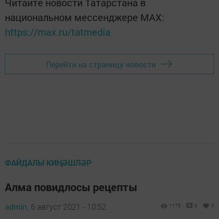
Читайте новости Татарстана в
национальном мессенджере MАХ:
https://max.ru/tatmedia
Перейти на страницу новости
ФАЙДАЛЫ КИҢӘШЛӘР
Алма повидлосы рецепты
admin,
6 август 2021 - 10:52
1175
0
0