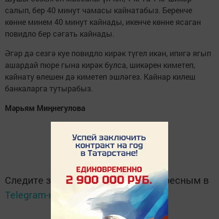
салып, бер 40 минут чамасы кайнатабыз. Беренче
көнне минем 40 минут кайнады, икенче көнне ясаган
повидло бер сәгать кайнады.
Әгәр дә сезгә куе повидло кирәк түгел икән, ипигә ягып
ашардай пюре гына кирәк булса, шикәрен киметеп,
кайнату өлешен дә киметеп эшләгез. Кайнар килеш
банкаларга тутырабыз.
Мәрьям Миңнегулова
Следите за самым важным и интересным в
Telegram-канале
Татмедиа