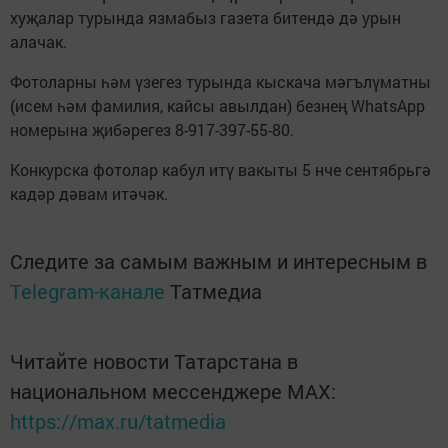
хуҗалар турында язмабыз газета битендә дә урын
алачак.
Фотоларны һәм үзегез турында кыскача мәгълүматны
(исем һәм фамилия, кайсы авылдан) безнең WhatsApp
номерына җибәрегез 8-917-397-55-80.
Конкурска фотолар кабул итү вакыты 5 нче сентябрьгә
кадәр дәвам итәчәк.
Следите за самым важным и интересным в
Telegram-канале
Татмедиа
Читайте новости Татарстана в
национальном мессенджере MАХ:
https://max.ru/tatmedia