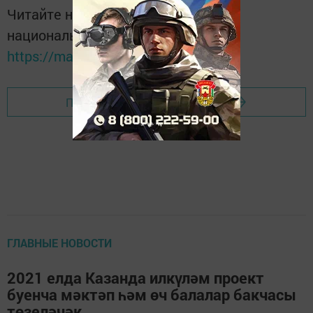
Читайте новости Татарстана в
национальном мессенджере MАХ:
https://max.ru/tatmedia
Перейти на страницу новости
ГЛАВНЫЕ НОВОСТИ
2021 елда Казанда илкүләм проект
буенча мәктәп һәм өч балалар бакчасы
төзеләчәк