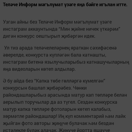
Теләче Информ мәгълүмат үзәге яңа бәйге игълан итте.
Узган айны без Теләче Информ мәгълүмат үзәге
инстаграм аккаунтында “Мин җәйне ничек үткәрәм”
дигән конкурс оештырып җибәргән идек.
Ул тиз арада теләчелеләрнең яраткан сәхифәсенә
әверелде, конкурста күпләгән бала катнашты,
инстаграм битенә язылучыларыбыз катнашучыларның
яңа видеоларын көтеп алдылар.
Ә бу айда без “Капка төбе гөлләргә күмелгән”
конкурсын башлап җибәрәбез. Чөнки
райондашларыбыз арасында матур кап төпләре белән
аерылып торучылар да аз түгел. Сездән конкурска
матур капка төпләре фотоларын көтеп калабыз,
хөрмәтле райондашлар! Иң күп комментарий һәм лайк
җыйган фото авторы җиңүче булачак һәм бездән
истәлекле бүләк алачак. Җиңүче йортта яшәүче