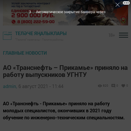
3
Автоматическое закрытие баннера через
ТЕЛӘЧЕ ЯҢАЛЫКЛАРЫ
18+
"Теләче" газетасы - Теләче районы
ГЛАВНЫЕ НОВОСТИ
АО «Транснефть – Прикамье» приняло на
работу выпускников УГНТУ
admin,
6 август 2021 - 11:44
820
0
0
АО «Транснефть - Прикамье» приняло на работу
молодых специалистов, окончивших в 2021 году
обучение по инженерно-техническим специальностям.