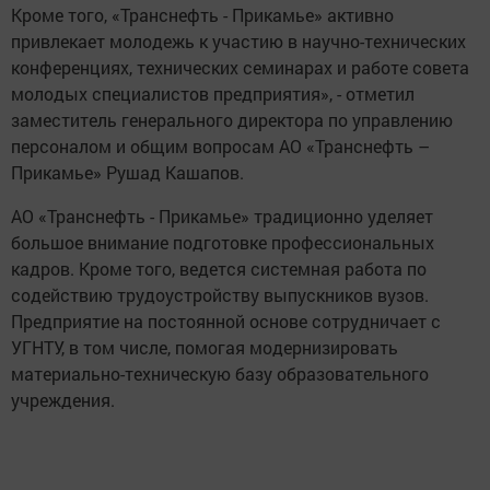
Кроме того, «Транснефть - Прикамье» активно
привлекает молодежь к участию в научно-технических
конференциях, технических семинарах и работе совета
молодых специалистов предприятия», - отметил
заместитель генерального директора по управлению
персоналом и общим вопросам АО «Транснефть –
Прикамье» Рушад Кашапов.
АО «Транснефть - Прикамье» традиционно уделяет
большое внимание подготовке профессиональных
кадров. Кроме того, ведется системная работа по
содействию трудоустройству выпускников вузов.
Предприятие на постоянной основе сотрудничает с
УГНТУ, в том числе, помогая модернизировать
материально-техническую базу образовательного
учреждения.