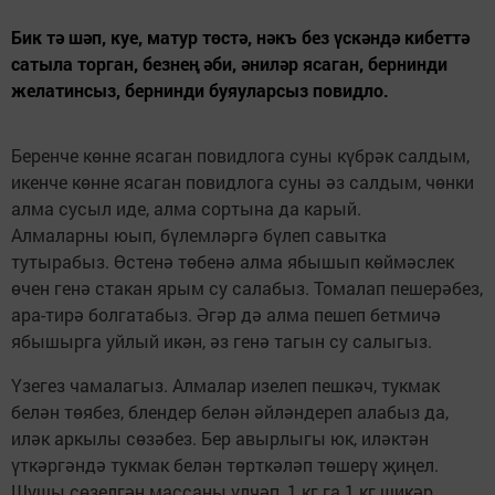
Бик тә шәп, куе, матур төстә, нәкъ без үскәндә кибеттә
сатыла торган, безнең әби, әниләр ясаган, бернинди
желатинсыз, бернинди буяуларсыз повидло.
Беренче көнне ясаган повидлога суны күбрәк салдым,
икенче көнне ясаган повидлога суны әз салдым, чөнки
алма сусыл иде, алма сортына да карый.
Алмаларны юып, бүлемләргә бүлеп савытка
тутырабыз. Өстенә төбенә алма ябышып көймәслек
өчен генә стакан ярым су салабыз. Томалап пешерәбез,
ара-тирә болгатабыз. Әгәр дә алма пешеп бетмичә
ябышырга уйлый икән, әз генә тагын су салыгыз.
Үзегез чамалагыз. Алмалар изелеп пешкәч, тукмак
белән төябез, блендер белән әйләндереп алабыз да,
иләк аркылы сөзәбез. Бер авырлыгы юк, иләктән
үткәргәндә тукмак белән төрткәләп төшерү җиңел.
Шушы сөзелгән массаны үлчәп, 1 кг га 1 кг шикәр