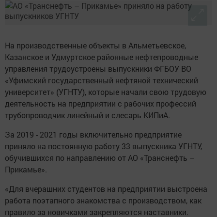
На производственные объекты в Альметьевское,
Казанское и Удмуртское районные нефтепроводные
управления трудоустроены выпускники ФГБОУ ВО
«Уфимский государственный нефтяной технический
университет» (УГНТУ), которые начали свою трудовую
деятельность на предприятии с рабочих профессий
трубопроводчик линейный и слесарь КИПиА.
За 2019 - 2021 годы включительно предприятие
приняло на постоянную работу 33 выпускника УГНТУ,
обучившихся по направлению от АО «Транснефть –
Прикамье».
«Для вчерашних студентов на предприятии выстроена
работа поэтапного знакомства с производством, как
правило за новичками закрепляются наставники.