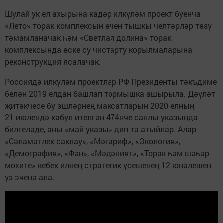
Шулай ук ел ахырына кадәр илкүләм проект буенча
«Лето» торак комплексын өчен тышкы челтәрләр төзү
тәмамланачак һәм «Светлая долина» торак
комплексында өске су чистарту корылмаларына
реконструкция ясалачак.
Россиядә илкүләм проектлар РФ Президенты тәкъдиме
белән 2019 елдан башлап тормышка ашырыла. Дәүләт
җитәкчесе бу эшләрнең максатларын 2020 елның
21 июлендә кабул ителгән 474нче санлы указында
билгеләде, аны «май указы» дип тә атыйлар. Алар
«Сәламәтлек саклау», «Мәгариф», «Экология»,
«Демография», «Фән», «Мәдәният», «Торак һәм шәһәр
мохите» кебек илнең стратегик үсешенең 12 юнәлешен
үз эченә ала.