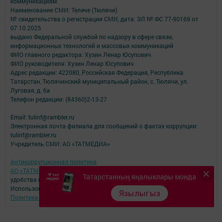
коммуникациям.
Наименование СМИ: Теләче (Тюлячи)
№ свидетельства о регистрации СМИ, дата: ЭЛ № ФС 77-90169 от
07.10.2025
выдано Федеральной службой по надзору в сфере связи,
информационных технологий и массовых коммуникаций
ФИО главного редактора: Хузин Ленар Юсупович
ФИО руководителя: Хузин Ленар Юсупович
Адрес редакции: 422080, Российская Федерация, Республика
Татарстан, Тюлячинский муниципальный район, с. Тюлячи, ул.
Луговая, д. 6а
Телефон редакции: (84360)2-⁠13-⁠27
Email: tulinf@rambler.ru
Электронная почта филиала для сообщений о фактах коррупции:
tulinf@rambler.ru
Учредитель СМИ: АО «ТАТМЕДИА»
Антикоррупционная политика
АО «ТАТМЕДИА» использует «cookie»
для персонализации сервисов и
Татарстанның яңалыклары монда
удобства пользователей сайтом.
Использование «cookie» можно отменить в настройках браузера.
Язылыгыз
Политика конфиденциальности