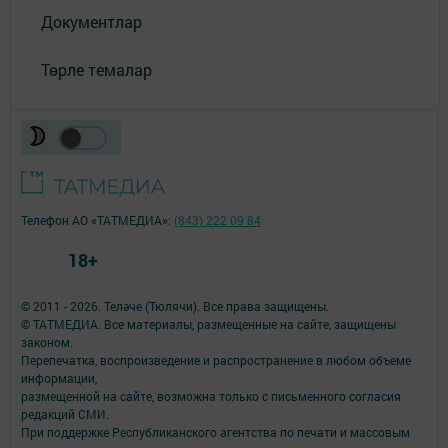
Документлар
Төрле темалар
Телефон АО «ТАТМЕДИА»:
(843) 222 09 84
18+
© 2011 - 2026. Теләче (Тюлячи). Все права защищены.
© ТАТМЕДИА. Все материалы, размещенные на сайте, защищены
законом.
Перепечатка, воспроизведение и распространение в любом объеме
информации,
размещенной на сайте, возможна только с письменного согласия
редакций СМИ.
При поддержке Республиканского агентства по печати и массовым