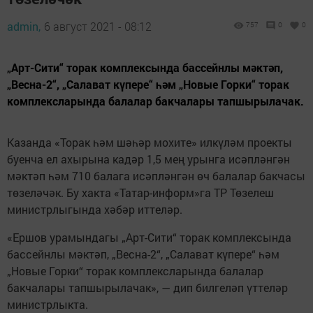
admin,
6 август 2021 - 08:12
757
0
0
„Арт-Сити“ торак комплексында бассейнлы мәктәп,
„Весна-2“, „Салават күпере“ һәм „Новые Горки“ торак
комплексларында балалар бакчалары тапшырылачак.
Казанда «Торак һәм шәһәр мохите» илкүләм проекты
буенча ел ахырына кадәр 1,5 мең урынга исәпләнгән
мәктәп һәм 710 балага исәпләнгән өч балалар бакчасы
төзеләчәк. Бу хакта «Татар-информ»га ТР Төзелеш
министрлыгында хәбәр иттеләр.
«Ершов урамындагы „Арт-Сити“ торак комплексында
бассейнлы мәктәп, „Весна-2“, „Салават күпере“ һәм
„Новые Горки“ торак комплексларында балалар
бакчалары тапшырылачак», — дип билгеләп үттеләр
министрлыкта.