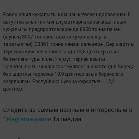
Район авыл хуҗалыгы һәм азык-төлек идарәсеннән 5
августка алынган мәгълүматларга караганда, авыл
хуҗалыгы предприятиеләрендә 8958 тонна печән
(шуның 3007 тоннасы шәхси хуҗалыкларга
таратылган), 33861 тонна сенаж салынган. Бер шартлы
терлеккә күчереп исәпләгәндә 13,8 центнер азык
берәмлеге туры килә. Иң мул терлек азыгы
җаваплылыгы чикләнгән “Чулпан” ширкәтендә! Биредә
бер шартлы терлеккә 19,9 центнер азык берәмлеге
әзерләнгән. Республика буенча күрсәткеч - 12,2
центнер.
Следите за самым важным и интересным в
Telegram-канале
Татмедиа