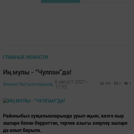
ГЛАВНЫЕ НОВОСТИ
Иң мулы - “Чулпан”да!
6 август 2021 -
Фәнил Нигъмәтҗанов,
986
0
0
11:33
Районыбыз хуҗалыкларында урып-җыю, көзге кыр
эшләре белән беррәттән, терлек азыгы әзерләү эшләре
дә алып барыла.