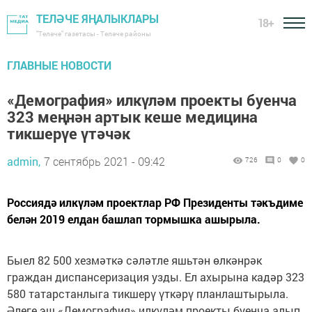
ТЕЛӘЧЕ ЯҢАЛЫКЛАРЫ
18+
"Теләче" газетасы - Теләче районы
ГЛАВНЫЕ НОВОСТИ
«Демография» илкүләм проекты буенча
323 меңнән артык кеше медицина
тикшерүе үтәчәк
admin,
7 сентябрь 2021 - 09:42
726
0
0
Россиядә илкүләм проектлар РФ Президенты тәкъдиме
белән 2019 елдан башлап тормышка ашырыла.
Быел 82 500 хезмәткә сәләтле яшьтән өлкәнрәк
граждан диспансеризация узды. Ел ахырына кадәр 323
580 татарстанлыга тикшерү үткәрү планлаштырыла.
Әлеге эш «Демография» илкүләм проекты буенча алып