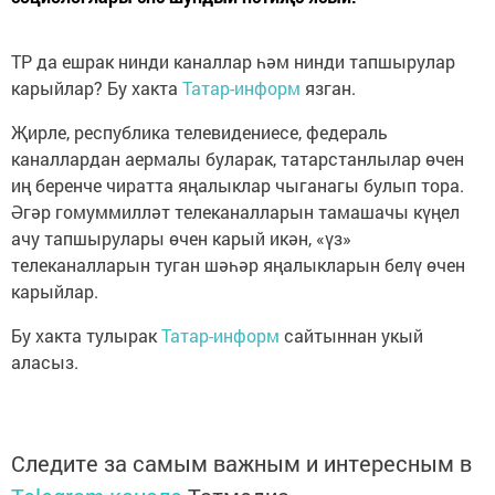
ТР да ешрак нинди каналлар һәм нинди тапшырулар
карыйлар? Бу хакта
Татар-информ
язган.
Җирле, республика телевидениесе, федераль
каналлардан аермалы буларак, татарстанлылар өчен
иң беренче чиратта яңалыклар чыганагы булып тора.
Әгәр гомуммилләт телеканалларын тамашачы күңел
ачу тапшырулары өчен карый икән, «үз»
телеканалларын туган шәһәр яңалыкларын белү өчен
карыйлар.
Бу хакта тулырак
Татар-информ
сайтыннан укый
аласыз.
Следите за самым важным и интересным в