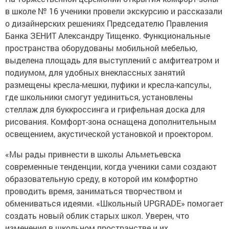
в школе № 16 ученики провели экскурсию и рассказали
о дизайнерских решениях Председателю Правления
Банка ЗЕНИТ Александру Тищенко. Функциональные
пространства оборудованы мобильной мебелью,
выделена площадь для выступлений с амфитеатром и
подиумом, для удобных внеклассных занятий
размещены кресла-мешки, пуфики и кресла-капсулы,
где школьники смогут уединиться, установлены
стеллаж для буккроссинга и грифельная доска для
рисования. Комфорт-зона оснащена дополнительным
освещением, акустической установкой и проектором.
«Мы рады привнести в школы Альметьевска
современные тенденции, когда ученики сами создают
образовательную среду, в которой им комфортно
проводить время, заниматься творчеством и
обмениваться идеями. «Школьный UPGRADE» помогает
создать новый облик старых школ. Уверен, что
изменения в школьном пространстве и их