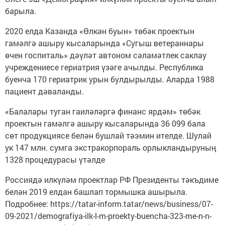
барыла.
2020 елда Казанда «Өлкән буын» төбәк проектын
гамәлгә ашыру кысаларында «Сугыш ветераннары
өчен госпиталь» дәүләт автоном сәламәтлек саклау
учреждениесе гериатрия үзәге ачылды. Республика
буенча 170 гериатрик урын булдырылды. Аларда 1988
пациент дәваланды.
«Балалары туган гаиләләргә финанс ярдәм» төбәк
проектын гамәлгә ашыру кысаларында 36 099 бала
сөт продукциясе белән бушлай тәэмин ителде. Шулай
ук 147 млн. сумга экстракорпораль орлыкландыруның
1328 процедурасы үтәлде
Россиядә илкүләм проектлар РФ Президенты тәкъдиме
белән 2019 елдан башлап тормышка ашырыла.
Подробнее: https://tatar-inform.tatar/news/business/07-
09-2021/demografiya-ilk-l-m-proekty-buencha-323-me-n-n-