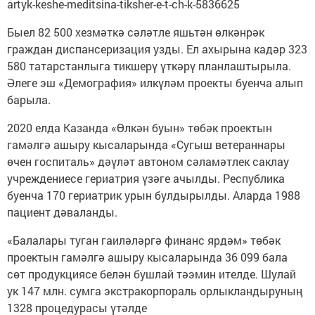
artyk-keshe-meditsina-tiksher-e-t-ch-k-5836625
Быел 82 500 хезмәткә сәләтле яшьтән өлкәнрәк
граждан диспансеризация узды. Ел ахырына кадәр 323
580 татарстанлыга тикшерү үткәрү планлаштырыла.
Әлеге эш «Демография» илкүләм проекты буенча алып
барыла.
2020 елда Казанда «Өлкән буын» төбәк проектын
гамәлгә ашыру кысаларында «Сугыш ветераннары
өчен госпиталь» дәүләт автоном сәламәтлек саклау
учреждениесе гериатрия үзәге ачылды. Республика
буенча 170 гериатрик урын булдырылды. Аларда 1988
пациент дәваланды.
«Балалары туган гаиләләргә финанс ярдәм» төбәк
проектын гамәлгә ашыру кысаларында 36 099 бала
сөт продукциясе белән бушлай тәэмин ителде. Шулай
ук 147 млн. сумга экстракорпораль орлыкландыруның
1328 процедурасы үтәлде