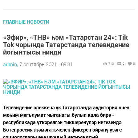
ГЛАВНЫЕ НОВОСТИ
«Эфир», «ТНВ» һәм «Татарстан 24»: Tik
Tok чорында Татарстанда телевидение
йогынтысы нинди
admin,
7 сентябрь 2021 - 09:31
713
0
0
Телевидение элеккечә үк Татарстанда аудитория өчен
мөһим мәгълүмат чыганагы булып кала бирә -
республикада үткәрелгән тикшеренүләр нигезендә
Бөтенроссия җәмәгатьчелек фикерен өйрәнү үзәге
социологлары әнә шундый нәтиҗә ясый.