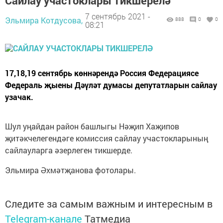
Сайлау участоклары тикшерелә
7 сентябрь 2021 -
Эльмира Котдусова,
888
0
0
08:21
17,18,19 сентябрь көннәрендә Россия Федерациясе
Федераль җыены Дәүләт думасы депутатларын сайлау
узачак.
Шул уңайдан район башлыгы Нәҗип Хаҗипов
җитәкчелегендәге комиссия сайлау участокларының
сайлауларга әзерлеген тикшерде.
Эльмира Әхмәтҗанова фотолары.
Следите за самым важным и интересным в
Telegram-канале
Татмедиа