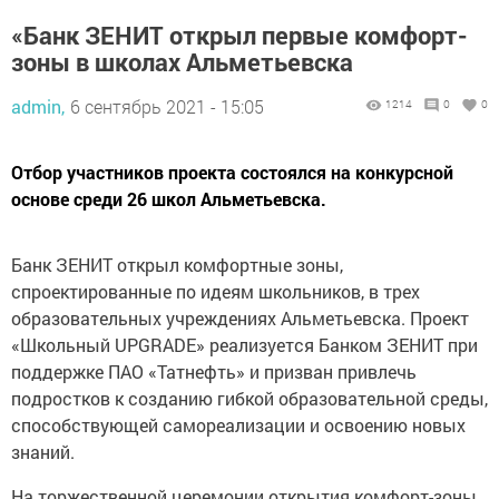
«Банк ЗЕНИТ открыл первые комфорт-
зоны в школах Альметьевска
admin,
6 сентябрь 2021 - 15:05
1214
0
0
Отбор участников проекта состоялся на конкурсной
основе среди 26 школ Альметьевска.
Банк ЗЕНИТ открыл комфортные зоны,
спроектированные по идеям школьников, в трех
образовательных учреждениях Альметьевска. Проект
«Школьный UPGRADE» реализуется Банком ЗЕНИТ при
поддержке ПАО «Татнефть» и призван привлечь
подростков к созданию гибкой образовательной среды,
способствующей самореализации и освоению новых
знаний.
На торжественной церемонии открытия комфорт-зоны