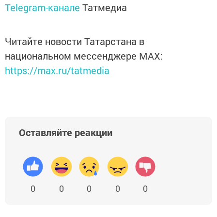
Telegram-канале
Татмедиа
Читайте новости Татарстана в
национальном мессенджере MАХ:
https://max.ru/tatmedia
Оставляйте реакции
0
0
0
0
0