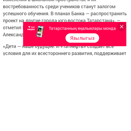
востребованность среди учеников станут залогом
успешного обучения. В планах Банка — распространить
проект на другие города юго-востока Татарстана», —
отметил Председатель Правления Банка ЗЕНИТ
Татарстанның яңалыклары монда
Александр Тищенко.
Язылыгыз
«Дети — наше будущее. И «Татнефть» создает все
условия для их всестороннего развития, поддерживает
инновационные образовательные проекты. «Школьный
UPGRADE» поможет школьникам и учителям
взаимодействовать в новом формате. Это прекрасный
пример соучаствующего проектирования, который
нужно продолжать», — поделился Генеральный
директор ПАО «Татнефть» Наиль Маганов.
Отбор участников проекта состоялся на конкурсной
основе среди 26 школ Альметьевска. Экспертное жюри
определило три лучшие разработанные учащимися
концепции, которые воплощены при финансовой