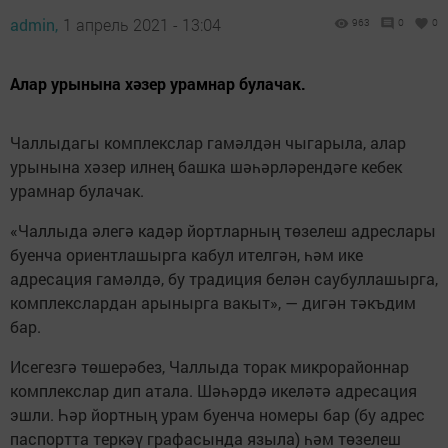
admin,
1 апрель 2021 - 13:04
963
0
0
Алар урынына хәзер урамнар булачак.
Чаллыдагы комплекслар гамәлдән чыгарыла, алар
урынына хәзер илнең башка шәһәрләрендәге кебек
урамнар булачак.
«Чаллыда әлегә кадәр йортларның төзелеш адреслары
буенча ориентлашырга кабул ителгән, һәм ике
адресация гамәлдә, бу традиция белән саубуллашырга,
комплекслардан арынырга вакыт», — дигән тәкъдим
бар.
Исегезгә төшерәбез, Чаллыда торак микрорайоннар
комплекслар дип атала. Шәһәрдә икеләтә адресация
эшли. Һәр йортның урам буенча номеры бар (бу адрес
паспортта теркәү графасында языла) һәм төзелеш