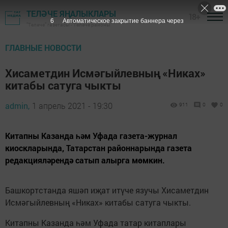
ТЕЛӘЧЕ ЯҢАЛЫКЛАРЫ
18+
5
Автоматическое закрытие баннера через
"Теләче" газетасы - Теләче районы
ГЛАВНЫЕ НОВОСТИ
Хисаметдин Исмәгыйлевның «Никах»
китабы сатуга чыкты
admin,
1 апрель 2021 - 19:30
911
0
0
Китапны Казанда һәм Уфада газета-журнал
киоскларында, Татарстан районнарында газета
редакцияләрендә сатып алырга мөмкин.
Башкортстанда яшәп иҗат итүче язучы Хисаметдин
Исмәгыйлевның «Никах» китабы сатуга чыкты.
Китапны Казанда һәм Уфада татар китаплары