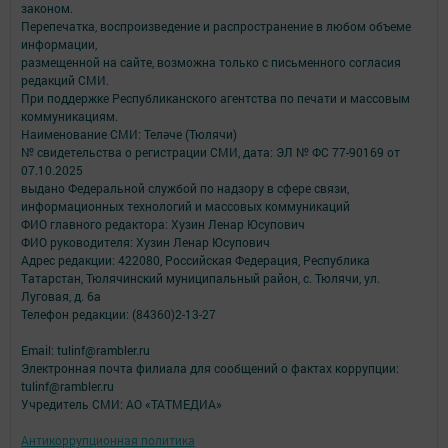
законом.
Перепечатка, воспроизведение и распространение в любом объеме
информации,
размещенной на сайте, возможна только с письменного согласия
редакций СМИ.
При поддержке Республиканского агентства по печати и массовым
коммуникациям.
Наименование СМИ: Теләче (Тюлячи)
№ свидетельства о регистрации СМИ, дата: ЭЛ № ФС 77-90169 от
07.10.2025
выдано Федеральной службой по надзору в сфере связи,
информационных технологий и массовых коммуникаций
ФИО главного редактора: Хузин Ленар Юсупович
ФИО руководителя: Хузин Ленар Юсупович
Адрес редакции: 422080, Российская Федерация, Республика
Татарстан, Тюлячинский муниципальный район, с. Тюлячи, ул.
Луговая, д. 6а
Телефон редакции: (84360)2-⁠13-⁠27
Email: tulinf@rambler.ru
Электронная почта филиала для сообщений о фактах коррупции:
tulinf@rambler.ru
Учредитель СМИ: АО «ТАТМЕДИА»
Антикоррупционная политика