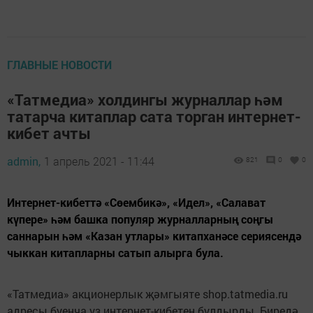
ГЛАВНЫЕ НОВОСТИ
«Татмедиа» холдингы журналлар һәм
татарча китаплар сата торган интернет-
кибет ачты
admin,
1 апрель 2021 - 11:44
821
0
0
Интернет-кибеттә «Сөембикә», «Идел», «Салават
күпере» һәм башка популяр журналларның соңгы
саннарын һәм «Казан утлары» китапханәсе сериясендә
чыккан китапларны сатып алырга була.
«Татмедиа» акционерлык җәмгыяте shop.tatmedia.ru
адресы буенча үз интернет-кибетен булдырды. Биредә