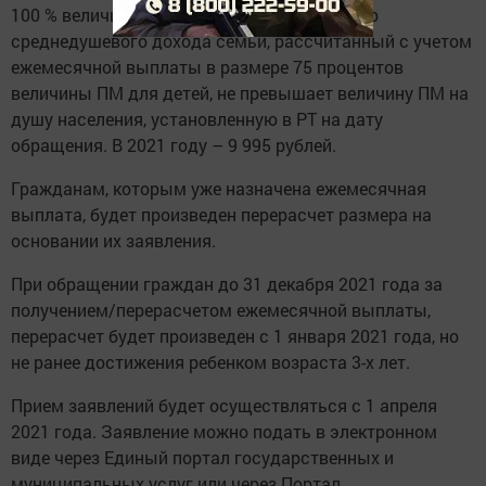
100 % величины ПМ для детей, если размер
среднедушевого дохода семьи, рассчитанный с учетом
ежемесячной выплаты в размере 75 процентов
величины ПМ для детей, не превышает величину ПМ на
душу населения, установленную в РТ на дату
обращения. В 2021 году – 9 995 рублей.
Гражданам, которым уже назначена ежемесячная
выплата, будет произведен перерасчет размера на
основании их заявления.
При обращении граждан до 31 декабря 2021 года за
получением/перерасчетом ежемесячной выплаты,
перерасчет будет произведен с 1 января 2021 года, но
не ранее достижения ребенком возраста 3-х лет.
Прием заявлений будет осуществляться с 1 апреля
2021 года. Заявление можно подать в электронном
виде через Единый портал государственных и
муниципальных услуг или через Портал