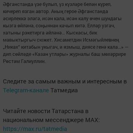
Әфганстанда үзе булып, үз күзләре белән күреп,
кичереп язган автор. Аның герое Әфганстанда
әсирлеккә эләгә, исән кала, исән калу өчен шундагы
кызга өйләнә, соңыннан качып китә. Еллар узгач,
хатыны рэкетирга әйләнә… Кыскасы, бик
мавыктыргыч сюжет. Хисаметдин Исмәгыйлевнең
„Никах“ китабын укыгач, и язмыш, диясе генә кала…» —
дип сөйләде «Казан утлары» журналы баш мөхәррире
Рөстәм Галиуллин.
Следите за самым важным и интересным в
Telegram-канале
Татмедиа
Читайте новости Татарстана в
национальном мессенджере MАХ:
https://max.ru/tatmedia