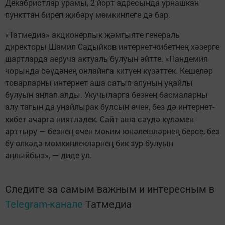
Декабристлар урамы, 2 йорт адресында урнашкан
пункттан биреп җибәрү мөмкинлеге дә бар.
«Татмедиа» акционерлык җәмгыяте генераль
директоры Шамил Садыйков интернет-кибетнең хәзерге
шартларда аеруча актуаль булуын әйтте. «Пандемия
чорында сәүдәнең онлайнга китүен күзәттек. Кешеләр
товарларны интернет аша сатып алуның уңайлы
булуын аңлап алды. Укучыларга безнең басмаларны
алу тагын да уңайлырак булсын өчен, без дә интернет-
кибет ачарга ниятләдек. Сайт аша сәүдә күләмен
арттыру — безнең өчен мөһим юнәлешләрнең берсе, без
бу өлкәдә мөмкинлекләрнең бик зур булуын
аңлыйбыз», — диде ул.
Следите за самым важным и интересным в
Telegram-канале
Татмедиа