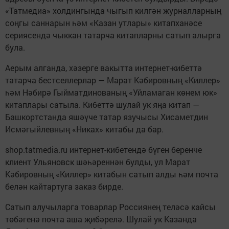
«Татмедиа» холдингында чыгып килгән журналларның
соңгы саннарын һәм «Казан утлары» китапханәсе
сериясендә чыккан татарча китапларны сатып алырга
була.
Аерым алганда, хәзерге вакытта интернет-кибеттә
татарча бестселлерлар — Марат Кәбировның «Киллер»
һәм Нәбирә Гыйматдинованың «Уйламаган көнем юк»
китаплары сатыла. Кибеттә шулай ук яңа китап —
Башкортстанда яшәүче татар язучысы Хисаметдин
Исмәгыйлевның «Никах» китабы да бар.
shop.tatmedia.ru интернет-кибетендә бүген беренче
клиент Ульяновск шәһәреннән булды, ул Марат
Кәбировның «Киллер» китабын сатып алды һәм почта
белән кайтартуга заказ бирде.
Сатып алучыларга товарлар Россиянең теләсә кайсы
төбәгенә почта аша җибәрелә. Шулай ук Казанда