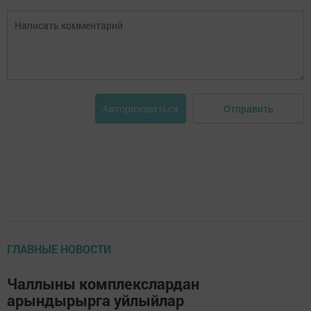
Отправить
Авторизоваться
ГЛАВНЫЕ НОВОСТИ
Чаллыны комплекслардан
арындырырга уйлыйлар