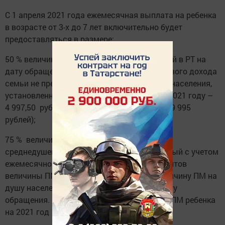
С 1 апреля 2021 года ежемесячная выплата на ребенка
в возрасте от 3-х до 7 лет включительно будет
предоставляться в размере:
50 % величины ПМ для детей, установленной в РТ на
дату обращения, если размер среднедушевого дохода
семьи не превышает величину ПМ на душу населения,
установленную в РТ на дату обращения. В 2021 году –
4 997,50 рублей (ПМ ребенка на 2021 год –9 995
рублей);
75 % величины ПМ для детей, если размер
среднедушевого дохода семьи, рассчитанный с учетом
ежемесячной выплаты в размере 50 процентов
величины ПМ для детей, не превышает величину ПМ на
душу населения, установленную в РТ на дату
обращения. В 2021 году – 7 496,25 рублей (ПМ ребенка
на 2021 год –9 995 рублей);