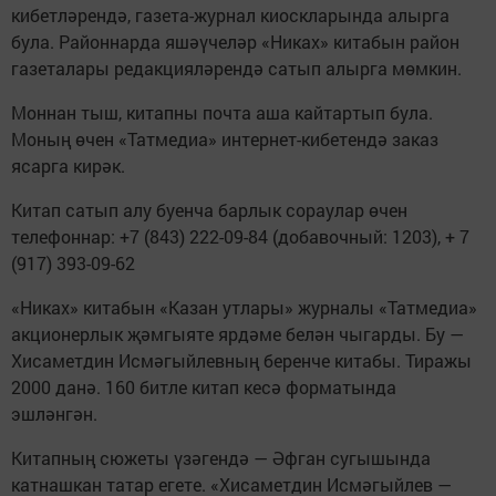
кибетләрендә, газета-журнал киоскларында алырга
була. Районнарда яшәүчеләр «Никах» китабын район
газеталары редакцияләрендә сатып алырга мөмкин.
Моннан тыш, китапны почта аша кайтартып була.
Моның өчен «Татмедиа» интернет-кибетендә заказ
ясарга кирәк.
Китап сатып алу буенча барлык сораулар өчен
телефоннар: +7 (843) 222-09-84 (добавочный: 1203), + 7
(917) 393-09-62
«Никах» китабын «Казан утлары» журналы «Татмедиа»
акционерлык җәмгыяте ярдәме белән чыгарды. Бу —
Хисаметдин Исмәгыйлевның беренче китабы. Тиражы
2000 данә. 160 битле китап кесә форматында
эшләнгән.
Китапның сюжеты үзәгендә — Әфган сугышында
катнашкан татар егете. «Хисаметдин Исмәгыйлев —