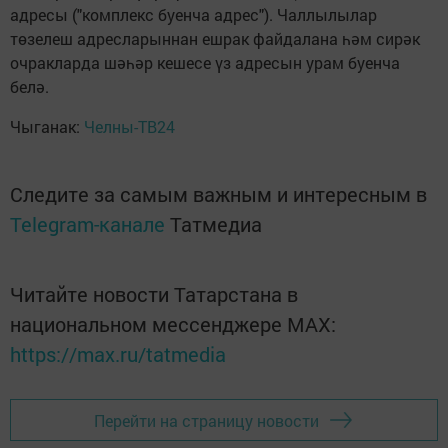
адресы ("комплекс буенча адрес"). Чаллылылар
төзелеш адресларыннан ешрак файдалана һәм сирәк
очракларда шәһәр кешесе үз адресын урам буенча
белә.
Чыганак:
Челны-ТВ24
Следите за самым важным и интересным в
Telegram-канале
Татмедиа
Читайте новости Татарстана в
национальном мессенджере MАХ:
https://max.ru/tatmedia
Перейти на страницу новости