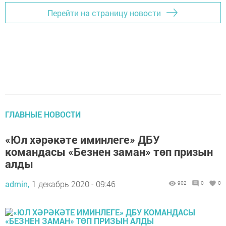
Перейти на страницу новости
ГЛАВНЫЕ НОВОСТИ
«Юл хәрәкәте иминлеге» ДБУ
командасы «Безнен заман» төп призын
алды
admin,
1 декабрь 2020 - 09:46
902
0
0