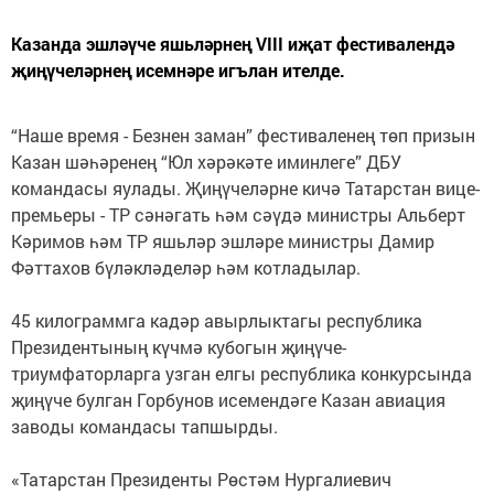
Казанда эшләүче яшьләрнең VIII иҗат фестивалендә
җиңүчеләрнең исемнәре игълан ителде.
“Наше время - Безнен заман” фестиваленең төп призын
Казан шәһәренең “Юл хәрәкәте иминлеге” ДБУ
командасы яулады. Җиңүчеләрне кичә Татарстан вице-
премьеры - ТР сәнәгать һәм сәүдә министры Альберт
Кәримов һәм ТР яшьләр эшләре министры Дамир
Фәттахов бүләкләделәр һәм котладылар.
45 килограммга кадәр авырлыктагы республика
Президентының күчмә кубогын җиңүче-
триумфаторларга узган елгы республика конкурсында
җиңүче булган Горбунов исемендәге Казан авиация
заводы командасы тапшырды.
«Татарстан Президенты Рөстәм Нургалиевич