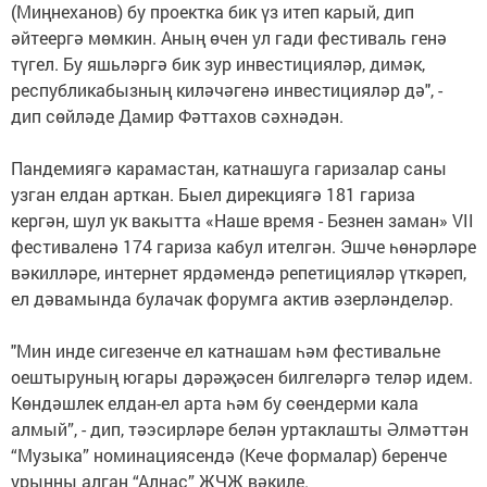
(Миңнеханов) бу проектка бик үз итеп карый, дип
әйтеергә мөмкин. Аның өчен ул гади фестиваль генә
түгел. Бу яшьләргә бик зур инвестицияләр, димәк,
республикабызның киләчәгенә инвестицияләр дә", -
дип сөйләде Дамир Фәттахов сәхнәдән.
Пандемиягә карамастан, катнашуга гаризалар саны
узган елдан арткан. Быел дирекциягә 181 гариза
кергән, шул ук вакытта «Наше время - Безнен заман» VII
фестиваленә 174 гариза кабул ителгән. Эшче һөнәрләре
вәкилләре, интернет ярдәмендә репетицияләр үткәреп,
ел дәвамында булачак форумга актив әзерләнделәр.
"Мин инде сигезенче ел катнашам һәм фестивальне
оештыруның югары дәрәҗәсен билгеләргә теләр идем.
Көндәшлек елдан-ел арта һәм бу сөендерми кала
алмый”, - дип, тәэсирләре белән уртаклашты Әлмәттән
“Музыка” номинациясендә (Кече формалар) беренче
урынны алган “Алнас” ҖЧҖ вәкиле.