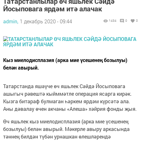
Татарстанлылар өч яшьлек Сәйдә
Йосыповага ярдәм итә алачак
admin,
1 декабрь 2020 - 09:44
1434
0
0
Кыз миелодисплазия (арка мие үсешенең бозылуы)
белән авырый.
Татарстанда яшәүче өч яшьлек Сәйдә Йосыповага
ашыгыч рәвештә кыйммәтле операция ясарга кирәк.
Кызга битараф булмаган һәркем ярдәм күрсәтә ала.
Аны дәвалау өчен акчаны «Алеша» хәйрия фонды җыя.
Өч яшьлек кыз миелодисплазия (арка мие үсешенең
бозылуы) белән авырый. Мәкерле авыру аркасында
тәннең билдән түбән урнашкан өлешләрендә