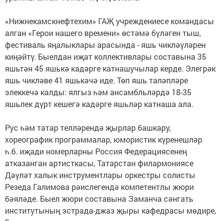
«Нижнекамскнефтехим» ГАҖ учреждениесе командасы
алган «Герои нашего времени» өстәмә бүләген тыш,
фестиваль яңалыклары арасында - яшь чикләүләрен
киңәйтү. Быелдан иҗат коллективлары составына 35
яшьтән 45 яшькә кадәрге катнашучылар керде. Элегрәк
яшь чикләве 41 яшькәчә иде. Төп яшь таләпләре
элеккечә калды: ялгыз һәм ансамбльләрдә 18-35
яшьлек дүрт кешегә кадәрге яшьләр катнаша ала.
Рус һәм татар телләрендә җырлар башкару,
хореографик программалар, юмористик күренешләр
һ.б. иҗади номерларны Россия Федерациясенең
атказанган артисткасы, Татарстан филармониясе
Дәүләт халык инструментлары оркестры солисты
Резеда Галимова рәислегендә компетентлы жюри
бәяләде. Быел жюри составына Заманча сәнгать
институтының эстрада-джаз җыры кафедрасы мөдире,