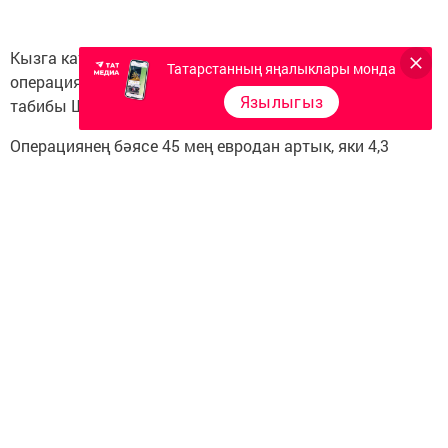
Кызга катлаулы һәм кыйммәтле нейрохирургия
Татарстанның яңалыклары монда
операциясе генә ярдәм итә алачак. Аны Израиль
Язылыгыз
табибы Шимон Рохкинд ясарга риза булган.
Операциянең бәясе 45 мең евродан артык, яки 4,3
миллион сум тәшкил итә. Хәзерге вакытта 2,7 миллион
сум җыелган. Сәйдәгә ничек ярдәм күрсәтү һәм аның
авыруы турында тулырак мәгълүмат белән хәйрия
фонды
сайтында танышырга мөмкин
.
Следите за самым важным и интересным в
Telegram-канале
Татмедиа