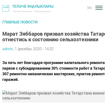
ТЕЛӘЧЕ ЯҢАЛЫКЛАРЫ
18+
"Теләче" газетасы - Теләче районы
ГЛАВНЫЕ НОВОСТИ
Марат Зяббаров призвал хозяйства Тата
отнестись к состоянию сельхозтехники
admin,
1 декабрь 2020 - 14:32
За пять лет благодаря программе капитального ремонт
парков с субсидированием 30% стоимости работ в Татар
307 ремонтно-механических мастерских, пунктов ремонт
гаражей.