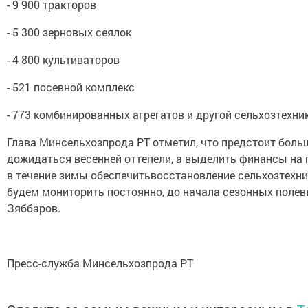
- 9 900 тракторов
- 5 300 зерновых сеялок
- 4 800 культиваторов
- 521 посевной комплекс
- 773 комбинированных агрегатов и другой сельхозтехни
Глава Минсельхозпрода РТ отметил, что предстоит больш
дожидаться весенней оттепели, а выделить финансы на 
в течение зимы обеспечитьвосстановление сельхозтехни
будем мониторить постоянно, до начала сезонных полев
Зяббаров.
Пресс-служба Минсельхозпрода РТ