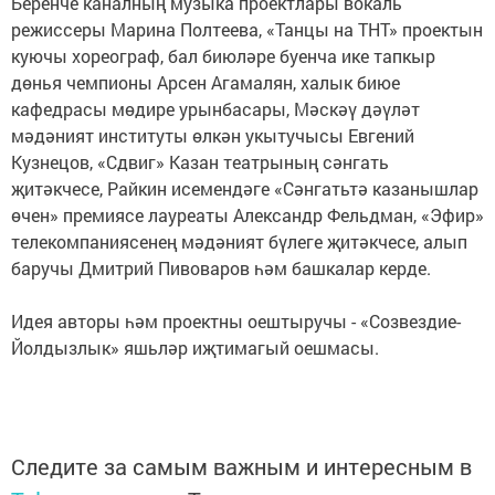
Беренче каналның музыка проектлары вокаль
режиссеры Марина Полтеева, «Танцы на ТНТ» проектын
куючы хореограф, бал биюләре буенча ике тапкыр
дөнья чемпионы Арсен Агамалян, халык биюе
кафедрасы мөдире урынбасары, Мәскәү дәүләт
мәдәният институты өлкән укытучысы Евгений
Кузнецов, «Сдвиг» Казан театрының сәнгать
җитәкчесе, Райкин исемендәге «Сәнгатьтә казанышлар
өчен» премиясе лауреаты Александр Фельдман, «Эфир»
телекомпаниясенең мәдәният бүлеге җитәкчесе, алып
баручы Дмитрий Пивоваров һәм башкалар керде.
Идея авторы һәм проектны оештыручы - «Созвездие-
Йолдызлык» яшьләр иҗтимагый оешмасы.
Следите за самым важным и интересным в