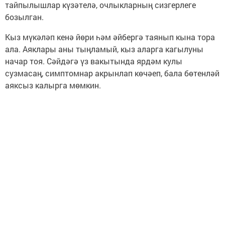
тайпылышлар күзәтелә, очлыкларның сизгерлеге
бозылган.
Кыз мүкәләп кенә йөри һәм әйбергә таянып кына тора
ала. Аяклары аны тыңламый, кыз аларга кагылуны
начар тоя. Сәйдәгә үз вакытында ярдәм кулы
сузмасаң, симптомнар акрынлап көчәеп, бала бөтенләй
аяксыз калырга мөмкин.