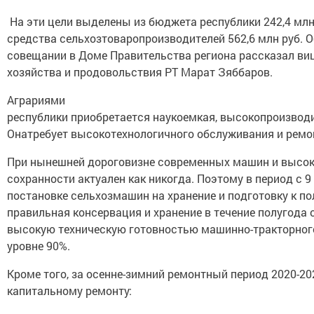
На эти цели выделены из бюджета республики 242,4 млн
средства сельхозтоваропроизводителей 562,6 млн руб. 
совещании в Доме Правительства региона рассказал ви
хозяйства и продовольствия РТ Марат Зяббаров.
Аграриями
республики приобретается наукоемкая, высокопроизводи
Онатребует высокотехнологичного обслуживания и ремо
При нынешней дороговизне современных машин и высоки
сохранности актуален как никогда. Поэтому в период с 9
постановке сельхозмашин на хранение и подготовку к п
правильная консервация и хранение в течение полугода
высокую техническую готовностью машинно-тракторного
уровне 90%.
Кроме того, за осенне-зимний ремонтный период 2020-20
капитальному ремонту: