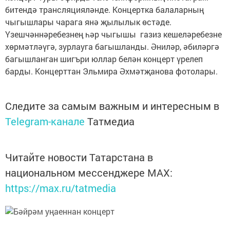
битендә трансляцияләнде. Концертка балаларның
чыгышлары чарага янә җылылык өстәде.
Үзешчәннәребезнең һәр чыгышы газиз кешеләребезне
хөрмәтләүгә, зурлауга багышланды. Әниләр, әбиләргә
багышланган шигъри юллар белән концерт үрелеп
барды. Концерттан Эльмира Әхмәтҗанова фотолары.
Следите за самым важным и интересным в
Telegram-канале
Татмедиа
Читайте новости Татарстана в
национальном мессенджере MАХ:
https://max.ru/tatmedia