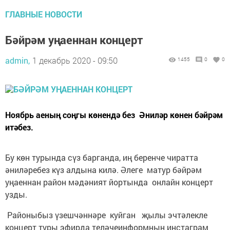
ГЛАВНЫЕ НОВОСТИ
Бәйрәм уңаеннан концерт
admin,
1 декабрь 2020 - 09:50
1455
0
0
Ноябрь аеның соңгы көнендә без Әниләр көнен бәйрәм
итәбез.
Бу көн турында сүз барганда, иң беренче чиратта
әниләребез күз алдына килә. Әлеге матур бәйрәм
уңаеннан район мәдәният йортында онлайн концерт
узды.
Районыбыз үзешчәннәре куйган җылы эчтәлекле
концерт туры эфирда теләчеинформның инстаграм