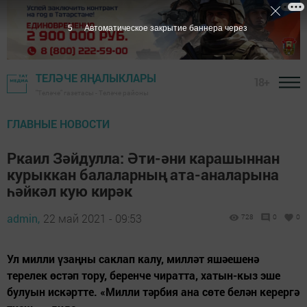
4
Автоматическое закрытие баннера через
ТЕЛӘЧЕ ЯҢАЛЫКЛАРЫ
18+
"Теләче" газетасы - Теләче районы
ГЛАВНЫЕ НОВОСТИ
Ркаил Зәйдулла: Әти-әни карашыннан
курыккан балаларның ата-аналарына
һәйкәл кую кирәк
admin,
22 май 2021 - 09:53
728
0
0
Ул милли үзаңны саклап калу, милләт яшәешенә
терелек өстәп тору, беренче чиратта, хатын-кыз эше
булуын искәртте. «Милли тәрбия ана сөте белән керергә