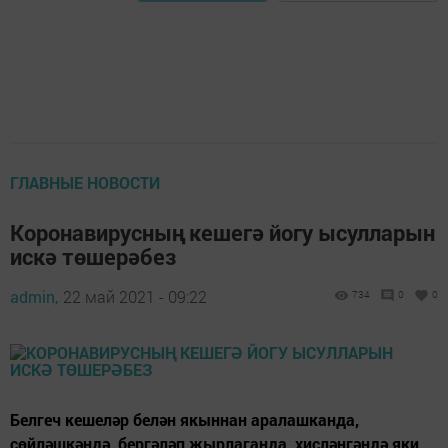
ГЛАВНЫЕ НОВОСТИ
Коронавирусның кешегә йогу ысулларын
искә төшерәбез
admin,
22 май 2021 - 09:22
734
0
0
Белгеч кешеләр белән якыннан аралашканда,
сөйләшкәндә, бергәләп җырлаганда, хисләнгәндә яки