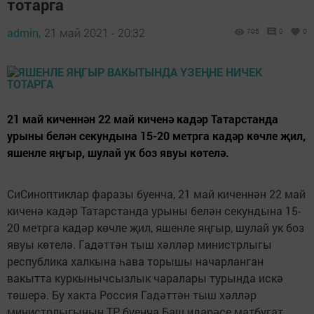
тотарга
admin,
21 май 2021 - 20:32
705
0
0
21 май киченнән 22 май киченә кадәр Татарстанда
урыны белән секундына 15-20 метрга кадәр көчле җил,
яшенле яңгыр, шулай ук боз явуы көтелә.
СиСиноптиклар фаразы буенча, 21 май киченнән 22 май
киченә кадәр Татарстанда урыны белән секундына 15-
20 метрга кадәр көчле җил, яшенле яңгыр, шулай ук боз
явуы көтелә. Гадәттән тыш хәлләр министрлыгы
республика халкына һава торышы начарланган
вакытта куркынычсызлык чаралары турында искә
төшерә. Бу хакта Россия Гадәттән тыш хәлләр
министрлыгының ТР буенча Баш идарәсе матбугат