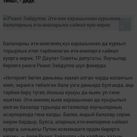
тиеш», - диде.
Балаларны әти-әнисенең күз карашыннан да куркып
торырлык итеп тәрбияләгән әти-әниләргә һәйкәл
куярга кирәк. ТР Дәүләт Советы депутаты, Язучылар
берлеге рәисе Ркаил Зәйдулла шул фикердә.
«Интернет бөтен дөньяны камап алган чорда колакчын
киеп, экранга төбәлгән бала үзгә дөньяда булганда, аңа
тәрбия бирү түгел, йомыш кушуы да кыен, ул сине
ишетми. Әти-әнинең кыек карашыннан да куырылып
килгән балалар турында истәлекләр язучыларның
әсәрләрендә генә калды. Бәлки, андый балалар сирәк-
мирәк бардыр. Булса, аларның әти-әниләренә һәйкәл
куярга, һичьюгы Путин исемендәге орден бирергә
кирәк», — диде Ркаил Зәйдулла «Ак калфак» хатын-