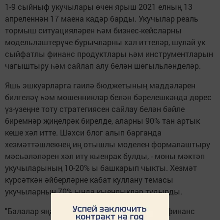
1-9 сыйныф укучылары өчен ярыш 2021 елның 13
апреленнән 17 маена кадәр барды. Укучылар реаль
тормыш ситуацияләрен һәм бизнес-кейсларны
модельләштерүче бурычларны хәл иттеләр, шулай ук
сыйфатлы финанс продуктлары һәм инструментларын
чагыштыру һәм сайлап алу белән шөгыльләнделәр.
Яшь эшкуарларга гаилә бюджетының маддәләрен
билгеләү һәм мошенниклар белән бәрелешкәндә дөрес
үз-үзеңне тоту стратегиясен сайлау белән бәйле
биремнәр җиңелрәк бирелде, аларны 90% тан артык
кеше хәл итте. Шәхси блог алып барганда
хезмәттәшлекнең иң отышлы моделен формалаштыру
мәсьәләләрен хәл итү кыенрак булды, - моны мәктәп
укучыларының 10-20% ы башкарып чыкты. Хезмәт
күрсәткән әйберләрне кабат куллану темасы
укучыларның 70% ында кыенлыклар тудырды.
"Балалар яңа белемнәргә ачык булуларын, финанс