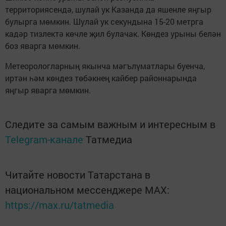
территориясендә, шулай ук Казанда да яшенле яңгыр
булырга мөмкин. Шулай ук секундына 15-20 метрга
кадәр тизлектә көчле җил булачак. Көндез урыны белән
боз яварга мөмкин.
Метеорологларның якынча мәгълүматлары буенча,
иртән һәм көндез төбәкнең кайбер районнарында
яңгыр яварга мөмкин.
Следите за самым важным и интересным в
Telegram-канале
Татмедиа
Читайте новости Татарстана в
национальном мессенджере MАХ:
https://max.ru/tatmedia