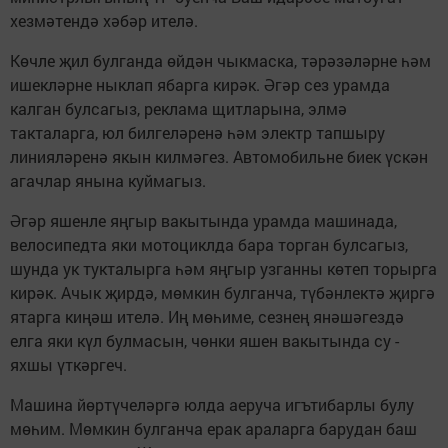
хезмәтендә хәбәр ителә.
Көчле җил булганда өйдән чыкмаска, тәрәзәләрне һәм
ишекләрне ныклап ябарга кирәк. Әгәр сез урамда
калган булсагыз, реклама щитларына, элмә
такталарга, юл билгеләренә һәм электр тапшыру
линияләренә якын килмәгез. Автомобильне биек үскән
агачлар янына куймагыз.
Әгәр яшенле яңгыр вакытында урамда машинада,
велосипедта яки мотоциклда бара торган булсагыз,
шунда ук тукталырга һәм яңгыр узганны көтеп торырга
кирәк. Ачык җирдә, мөмкин булганча, түбәнлектә җиргә
ятарга киңәш ителә. Иң мөһиме, сезнең янәшәгездә
елга яки күл булмасын, чөнки яшен вакытында су -
яхшы үткәргеч.
Машина йөртүчеләргә юлда аеруча игътибарлы булу
мөһим. Мөмкин булганча ерак араларга барудан баш