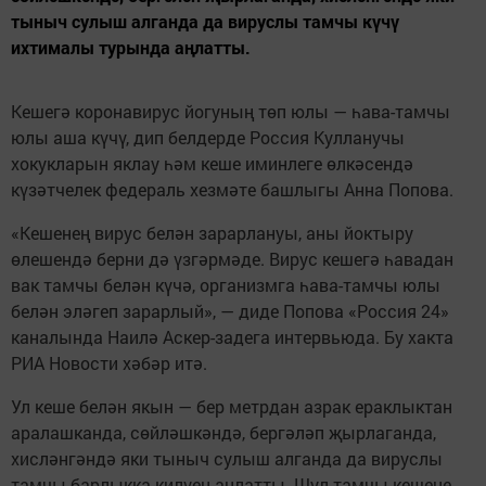
тыныч сулыш алганда да вируслы тамчы күчү
ихтималы турында аңлатты.
Кешегә коронавирус йогуның төп юлы — һава-тамчы
юлы аша күчү, дип белдерде Россия Кулланучы
хокукларын яклау һәм кеше иминлеге өлкәсендә
күзәтчелек федераль хезмәте башлыгы Анна Попова.
«Кешенең вирус белән зарарлануы, аны йоктыру
өлешендә берни дә үзгәрмәде. Вирус кешегә һавадан
вак тамчы белән күчә, организмга һава-тамчы юлы
белән эләгеп зарарлый», — диде Попова «Россия 24»
каналында Наилә Аскер-задега интервьюда. Бу хакта
РИА Новости хәбәр итә.
Ул кеше белән якын — бер метрдан азрак ераклыктан
аралашканда, сөйләшкәндә, бергәләп җырлаганда,
хисләнгәндә яки тыныч сулыш алганда да вируслы
тамчы барлыкка килүен аңлатты. Шул тамчы кешене