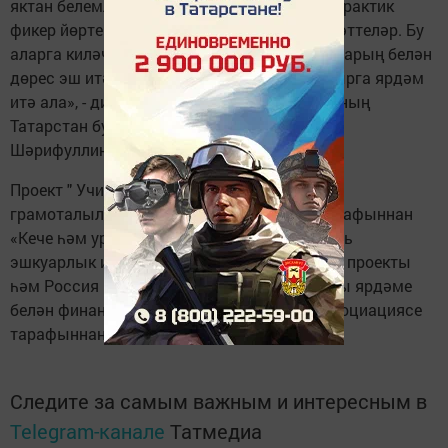
яктан белемле булуларын, рациональ һәм практик
фикер йөртергә өйрәнергә теләүләрен күрсәттеләр. Бу
аларга киләчәктә тәвәккәллек һәм үз акчаларың белән
дөрес эш итә белүче уңышлы кешеләр булырга ярдәм
итә ала», - дип билгеләп үтте Россия Банкының
Татарстан буенча бүлеге идарәчесе Марат
Шәрифуллин.
Проект " Учи.ру", Россия Банкы һәм финанс
грамоталылыгын үстерү ассоциациясе тарафыннан
«Кече һәм урта эшкуарлык һәм индивидуаль
эшкуарлык инициативасына ярдәм» милли проекты
һәм Россия Икътисадый үсеш министрлыгы ярдәме
белән финанс грамоталылыгын үстерү ассоциациясе
тарафыннан оештырылды.
Следите за самым важным и интересным в
Telegram-канале
Татмедиа