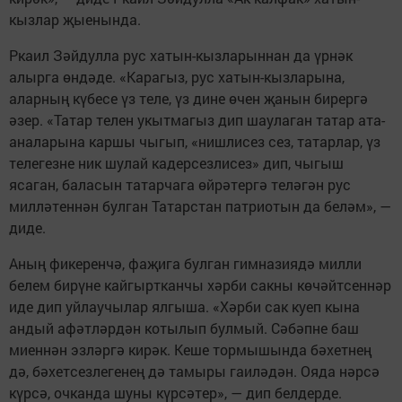
кызлар җыенында.
Ркаил Зәйдулла рус хатын-кызларыннан да үрнәк
алырга өндәде. «Карагыз, рус хатын-кызларына,
аларның күбесе үз теле, үз дине өчен җанын бирергә
әзер. «Татар телен укытмагыз дип шаулаган татар ата-
аналарына каршы чыгып, «нишлисез сез, татарлар, үз
телегезне ник шулай кадерсезлисез» дип, чыгыш
ясаган, баласын татарчага өйрәтергә теләгән рус
милләтеннән булган Татарстан патриотын да беләм», —
диде.
Аның фикеренчә, фаҗига булган гимназиядә милли
белем бирүне кайгыртканчы хәрби сакны көчәйтсеннәр
иде дип уйлаучылар ялгыша. «Хәрби сак куеп кына
андый афәтләрдән котылып булмый. Сәбәпне баш
миеннән эзләргә кирәк. Кеше тормышында бәхетнең
дә, бәхетсезлегенең дә тамыры гаиләдән. Ояда нәрсә
күрсә, очканда шуны күрсәтер», — дип белдерде.