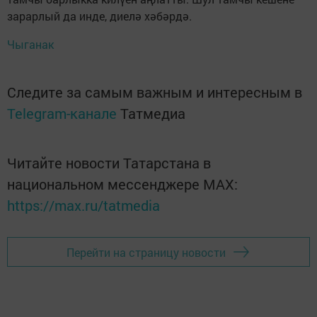
зарарлый да инде, диелә хәбәрдә.
Чыганак
Следите за самым важным и интересным в
Telegram-канале
Татмедиа
Читайте новости Татарстана в
национальном мессенджере MАХ:
https://max.ru/tatmedia
Перейти на страницу новости