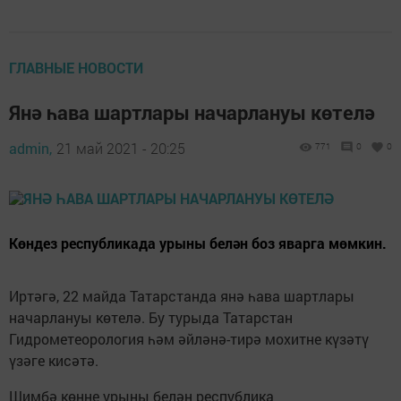
ГЛАВНЫЕ НОВОСТИ
Янә һава шартлары начарлануы көтелә
admin,
21 май 2021 - 20:25
771
0
0
Көндез республикада урыны белән боз яварга мөмкин.
Иртәгә, 22 майда Татарстанда янә һава шартлары
начарлануы көтелә. Бу турыда Татарстан
Гидрометеорология һәм әйләнә-тирә мохитне күзәтү
үзәге кисәтә.
Шимбә көнне урыны белән республика