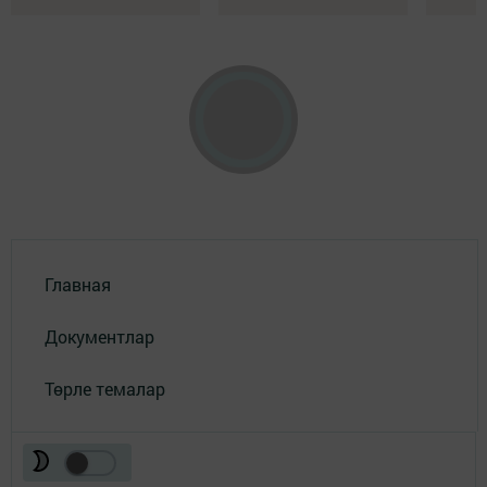
Главная
Документлар
Төрле темалар