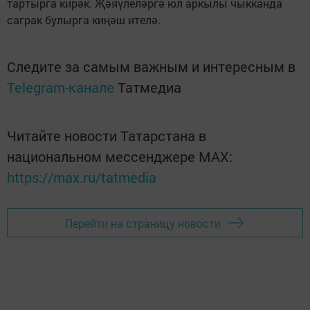
тартырга кирәк. Җәяүлеләргә юл аркылы чыкканда
саграк булырга киңәш ителә.
Следите за самым важным и интересным в
Telegram-канале
Татмедиа
Читайте новости Татарстана в
национальном мессенджере MАХ:
https://max.ru/tatmedia
Перейти на страницу новости