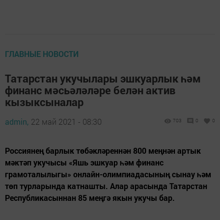
ГЛАВНЫЕ НОВОСТИ
Татарстан укучылары эшкуарлык һәм
финанс мәсьәләләре белән актив
кызыксыналар
admin,
22 май 2021 - 08:30
703
0
0
Россиянең барлык төбәкләреннән 800 меңнән артык
мәктәп укучысы «Яшь эшкуар һәм финанс
грамоталылыгы» онлайн-олимпиадасының сынау һәм
төп турларында катнашты. Алар арасында Татарстан
Республикасыннан 85 меңгә якын укучы бар.