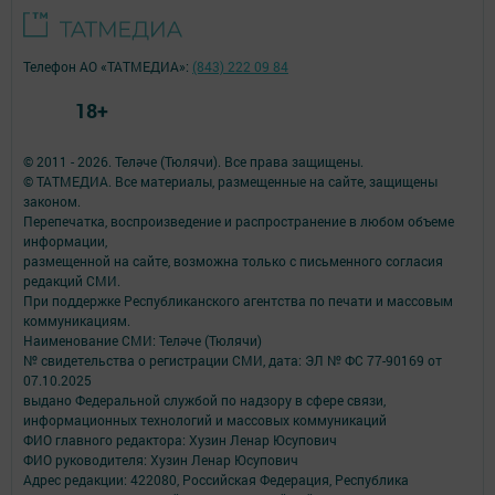
Телефон АО «ТАТМЕДИА»:
(843) 222 09 84
18+
© 2011 - 2026. Теләче (Тюлячи). Все права защищены.
© ТАТМЕДИА. Все материалы, размещенные на сайте, защищены
законом.
Перепечатка, воспроизведение и распространение в любом объеме
информации,
размещенной на сайте, возможна только с письменного согласия
редакций СМИ.
При поддержке Республиканского агентства по печати и массовым
коммуникациям.
Наименование СМИ: Теләче (Тюлячи)
№ свидетельства о регистрации СМИ, дата: ЭЛ № ФС 77-90169 от
07.10.2025
выдано Федеральной службой по надзору в сфере связи,
информационных технологий и массовых коммуникаций
ФИО главного редактора: Хузин Ленар Юсупович
ФИО руководителя: Хузин Ленар Юсупович
Адрес редакции: 422080, Российская Федерация, Республика