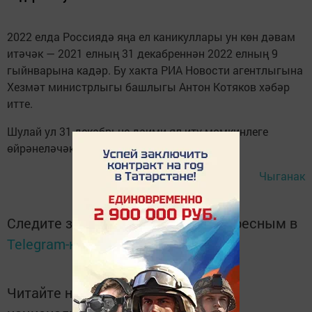
2022 елда Россиядә яңа ел каникуллары ун көн дәвам
итәчәк — 2021 елның 31 декабреннән 2022 елның 9
гыйнварына кадәр. Бу хакта РИА Новости агентлыгына
Хезмәт министрлыгы башлыгы Антон Котяков хәбәр
итте.
Шулай ул 31 декабрьне даими ял итү мөмкинлеге
өйрәнеләчәк, дип тә белдерде.
Чыганак
Следите за самым важным и интересным в
Telegram-канале
Татмедиа
Читайте новости Татарстана в