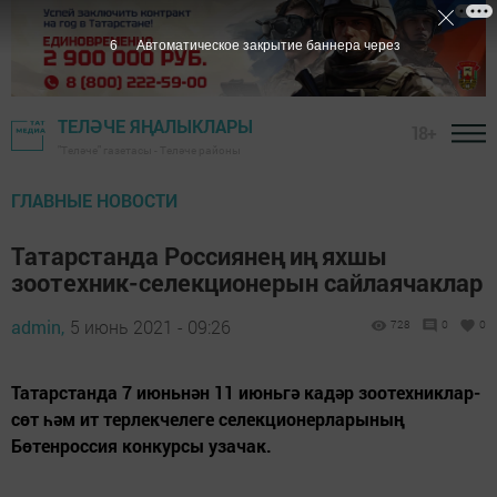
5
Автоматическое закрытие баннера через
ТЕЛӘЧЕ ЯҢАЛЫКЛАРЫ
18+
"Теләче" газетасы - Теләче районы
ГЛАВНЫЕ НОВОСТИ
Татарстанда Россиянең иң яхшы
зоотехник-селекционерын сайлаячаклар
admin,
5 июнь 2021 - 09:26
728
0
0
Татарстанда 7 июньнән 11 июньгә кадәр зоотехниклар-
сөт һәм ит терлекчелеге селекционерларының
Бөтенроссия конкурсы узачак.