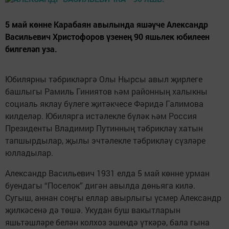
5 май көнне Карабаян авылында яшәүче Александр
Васильевич Христофоров үзенең 90 яшьлек юбилеен
билгеләп уза.
Юбилярны тәбрикләргә Олы Нырсы авыл җирлеге
башлыгы Рамиль Гиниятов һәм районның халыкны
социаль яклау бүлеге җитәкчесе Фәридә Галимова
килделәр. Юбилярга истәлекле бүләк һәм Россия
Президенты Владимир Путинның тәбрикләү хатын
тапшырдылар, җылы эчтәлекле тәбрикләү сүзләре
юлладылар.
Александр Васильевич 1931 елда 5 май көнне урман
буендагы “Поселок” дигән авылда дөньяга килә.
Сугыш, аннан соңгы еллар авырлыгы үсмер Александр
җилкәсенә дә төшә. Укудан буш вакытларын
яшьтәшләре белән колхоз эшендә үткәрә, бала гына