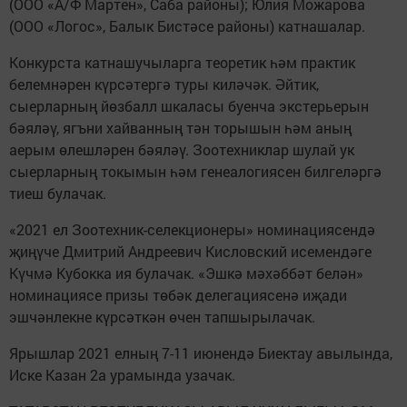
(ООО «А/Ф Мартен», Саба районы); Юлия Можарова
(ООО «Логос», Балык Бистәсе районы) катнашалар.
Конкурста катнашучыларга теоретик һәм практик
белемнәрен күрсәтергә туры киләчәк. Әйтик,
сыерларның йөзбалл шкаласы буенча экстерьерын
бәяләү, ягъни хайванның тән торышын һәм аның
аерым өлешләрен бәяләү. Зоотехниклар шулай ук
сыерларның токымын һәм генеалогиясен билгеләргә
тиеш булачак.
«2021 ел Зоотехник-селекционеры» номинациясендә
җиңүче Дмитрий Андреевич Кисловский исемендәге
Күчмә Кубокка ия булачак. «Эшкә мәхәббәт белән»
номинациясе призы төбәк делегациясенә иҗади
эшчәнлекне күрсәткән өчен тапшырылачак.
Ярышлар 2021 елның 7-11 июнендә Биектау авылында,
Иске Казан 2а урамында узачак.