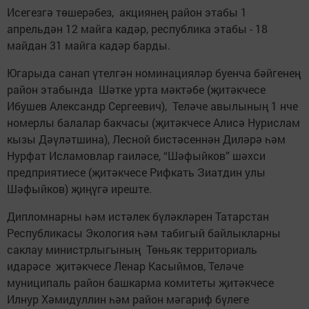
Исегезгә төшерәбез, акциянең район этабы 1
апрельдән 12 майга кадәр, республика этабы - 18
майдан 31 майга кадәр барды.
Югарыда санап үтелгән номинацияләр буенча бәйгенең
район этабында Шәтке урта мәктәбе (җитәкчесе
Ибушев Александр Сергеевич), Теләче авылының 1 нче
номерлы балалар бакчасы (җитәкчесе Алисә Нурислам
кызы Дәүләтшина), Лесной бистәсеннән Диләрә һәм
Нурфат Исламовлар гаиләсе, “Шәфыйков” шәхси
предприятиесе (җитәкчесе Рифкать Зиатдин улы
Шәфыйков) җиңүгә иреште.
Дипломнарны һәм истәлек бүләкләрен Татарстан
Республикасы Экология һәм табигый байлыкларны
саклау министрлыгының Төньяк территориаль
идарәсе җитәкчесе Ленар Касыймов, Теләче
муниципаль район башкарма комитеты җитәкчесе
Илнур Хәмидуллин һәм район мәгариф бүлеге