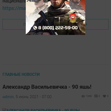
национальном мессенджере MАХ:
https://max.ru/tatmedia
Перейти на страницу новости
ГЛАВНЫЕ НОВОСТИ
Александр Васильевичка - 90 яшь!
admin,
5 июнь 2021 - 07:00
1069
0
0