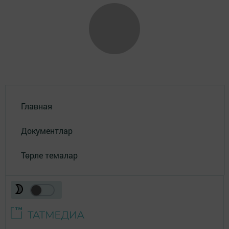
Главная
Документлар
Төрле темалар