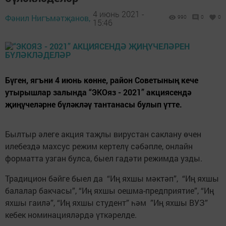
4 июнь 2021 -
Фәнил Нигъмәтҗанов,
990
0
0
15:46
Бүген, ягъни 4 июнь көнне, район Советының кече
утырышлар залында “ЭКОяз - 2021” акциясендә
җиңүчеләрне бүләкләү тантанасы булып үтте.
Былтыр әлеге акция таҗлы вирустан саклану өчен
илебездә махсус режим кертелү сәбәпле, онлайн
форматта узган булса, быел гадәти режимда узды.
Традицион бәйге быел да “Иң яхшы мәктәп”, “Иң яхшы
балалар бакчасы”, “Иң яхшы оешма-предприятие”, “Иң
яхшы гаилә”, “Иң яхшы студент” һәм ”Иң яхшы ВУЗ”
кебек номинацияләрдә үткәрелде.