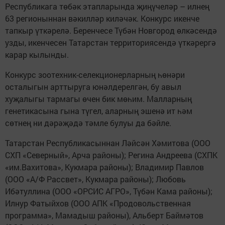
Республикага төбәк этапларында җиңүчеләр – илнең
63 регионыннан вәкилләр киләчәк. Конкурс икенче
тапкыр үткәрелә. Беренчесе Түбән Новгород өлкәсендә
узды, икенчесен Татарстан территориясендә үткәрергә
карар кылынды.
Конкурс зоотехник-селекционерларның һөнәри
осталыгын арттыруга юнәлдерелгән, бу авыл
хуҗалыгы тармагы өчен бик мөһим. Малларның
генетикасына гына түгел, аларның эшенә ит һәм
сөтнең ни дәрәҗәдә тәмле булуы да бәйле.
Татарстан Республикасыннан Ләйсән Хәмитова (ООО
СХП «Северный», Арча районы); Регина Андреева (СХПК
«им.Вахитова», Кукмара районы); Владимир Павлов
(ООО «А/Ф Рассвет», Кукмара районы); Любовь
Ибәтуллина (ООО «ОРСИС АГРО», Түбән Кама районы);
Илнур Фатыйхов (ООО АПК «Продовольственная
программа», Мамадыш районы), Альберт Баймәтов