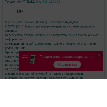
Телефон АО «ТАТМЕДИА»:
(843) 222 09 84
18+
© 2011 - 2026. Теләче (Тюлячи). Все права защищены.
© ТАТМЕДИА. Все материалы, размещенные на сайте, защищены
законом.
Перепечатка, воспроизведение и распространение в любом объеме
информации,
размещенной на сайте, возможна только с письменного согласия
редакций СМИ.
При поддержке Республиканского агентства по печати и массовым
Татарстанның яңалыклары монда
коммуникациям.
Наименование СМИ: Теләче (Тюлячи)
Язылыгыз
№ свидетельства о регистрации СМИ, дата: ЭЛ № ФС 77-90169 от
07.10.2025
выдано Федеральной службой по надзору в сфере связи,
информационных технологий и массовых коммуникаций
ФИО главного редактора: Хузин Ленар Юсупович
ФИО руководителя: Хузин Ленар Юсупович
Адрес редакции: 422080, Российская Федерация, Республика
Татарстан, Тюлячинский муниципальный район, с. Тюлячи, ул.
Луговая, д. 6а
Телефон редакции: (84360)2-⁠13-⁠27