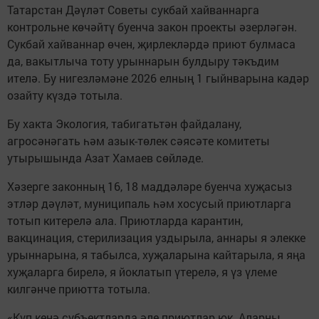
Татарстан Дәүләт Советы сукбай хайваннарга
контрольне көчәйтү буенча закон проекты әзерләгән.
Сукбай хайваннар өчен, җирлекләрдә приют булмаса
да, вакытлыча тоту урыннарын булдыру тәкъдим
ителә. Бу нигезләмәне 2026 елның 1 гыйнварына кадәр
озайту күздә тотыла.
Бу хакта Экология, табигатьтән файдалану,
агросәнәгать һәм азык-төлек сәясәте комитеты
утырышында Азат Хамаев сөйләде.
Хәзерге законның 16, 18 маддәләре буенча хуҗасыз
этләр дәүләт, муниципаль һәм хосусый приютларга
тотып китерелә ала. Приютларда карантин,
вакцинация, стерилизация уздырыла, аннары я элекке
урыннарына, я табылса, хуҗаларына кайтарыла, я яңа
хуҗаларга бирелә, я йоклатып үтерелә, я үз үлеме
килгәнче приютта тотыла.
«Күп кенә субъектларда әле приютлар юк. Аларны