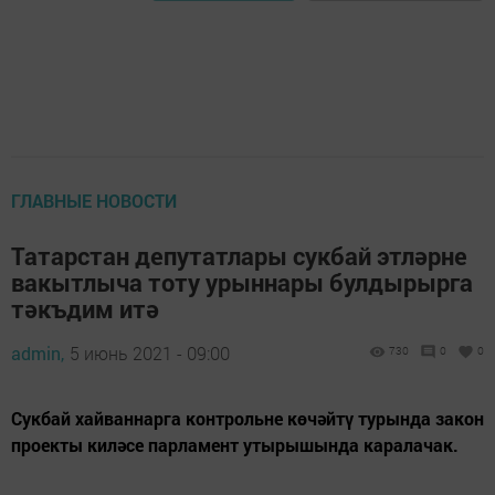
ГЛАВНЫЕ НОВОСТИ
Татарстан депутатлары сукбай этләрне
вакытлыча тоту урыннары булдырырга
тәкъдим итә
admin,
5 июнь 2021 - 09:00
730
0
0
Сукбай хайваннарга контрольне көчәйтү турында закон
проекты киләсе парламент утырышында каралачак.