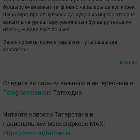
булдыру өчен вакыт та, финанс чаралары да күп кирәк.
Шуңа күрә, приют булмаса да, хуҗасыз йөргән этләрне
вакытлыча урнаштыру урыннарын булдыру тәкъдим
ителә», — диде Азат Хамаев.
Закон проекты киләсе парламент утырышында
каралачак.
Чыганак
Следите за самым важным и интересным в
Telegram-канале
Татмедиа
Читайте новости Татарстана в
национальном мессенджере MАХ:
https://max.ru/tatmedia