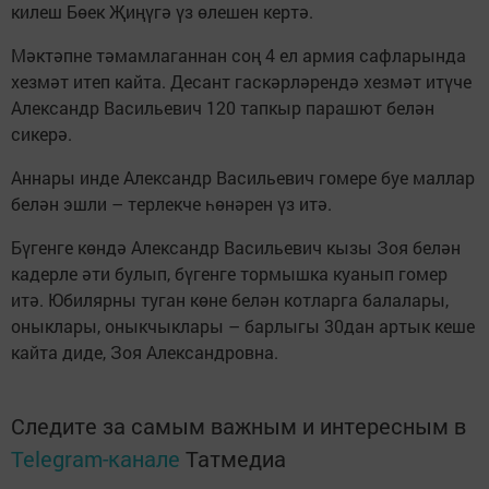
килеш Бөек Җиңүгә үз өлешен кертә.
Мәктәпне тәмамлаганнан соң 4 ел армия сафларында
хезмәт итеп кайта. Десант гаскәрләрендә хезмәт итүче
Александр Васильевич 120 тапкыр парашют белән
сикерә.
Аннары инде Александр Васильевич гомере буе маллар
белән эшли – терлекче һөнәрен үз итә.
Бүгенге көндә Александр Васильевич кызы Зоя белән
кадерле әти булып, бүгенге тормышка куанып гомер
итә. Юбилярны туган көне белән котларга балалары,
оныклары, оныкчыклары – барлыгы 30дан артык кеше
кайта диде, Зоя Александровна.
Следите за самым важным и интересным в
Telegram-канале
Татмедиа