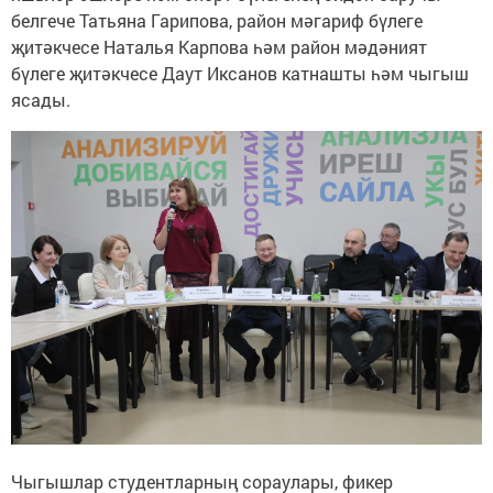
белгече Татьяна Гарипова, район мәгариф бүлеге
җитәкчесе Наталья Карпова һәм район мәдәният
бүлеге җитәкчесе Даут Иксанов катнашты һәм чыгыш
ясады.
Чыгышлар студентларның сораулары, фикер