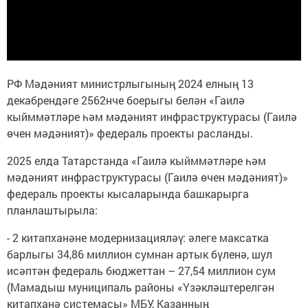
РФ Мәдәният министрлыгының 2024 елның 13
декабрендәге 2562нче боерыгы белән «Гаилә
кыйммәтләре һәм мәдәният инфраструктурасы (Гаилә
өчен мәдәният)» федераль проекты расланды.
2025 елда Татарстанда «Гаилә кыйммәтләре һәм
мәдәният инфраструктурасы (Гаилә өчен мәдәният)»
федераль проекты кысаларында башкарырга
планлаштырыла:
- 2 китапханәне модернизацияләү: әлеге максатка
барлыгы 34,86 миллион сумнан артык бүленә, шул
исәптән федераль бюджеттан – 27,54 миллион сум
(Мамадыш муниципаль районы «Үзәкләштерелгән
китапханә системасы» МБУ, Казанның