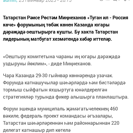
Татарстан Рәисе Рөстәм Миңнеханов «Туган ил - Россия
көче» форумының төбәк көнен Казанда югары
дәрәҗәдә оештырырга кушты. Бу хакта Татарстан
лидерының матбугат хезмәтендә хәбәр иттеләр.
«Оештыру комитетына чараны иң югары дәрәҗәдә
уздыруны йөклим», - диде Миңнеханов.
Чара Казанда 29-30 гыйнвар көннәрендә узачак.
Форумда катнашучылар шәһәрләрдә һәм бистәләрдә
тормыш сыйфатын яхшыртуга юнәлдерелгән
стратегияләр турында фикер алышырга планлаштыра.
Форум эшендә муниципаль җәмәгатьчелекнең 460
вәкиле, федераль проект командасы әгъзалары,
Татарстан шәһәрләреннән һәм районнарыннан 220
делегат катнашыр дип көтелә