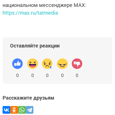
национальном мессенджере MАХ:
https://max.ru/tatmedia
Оставляйте реакции
0
0
0
0
0
Расскажите друзьям