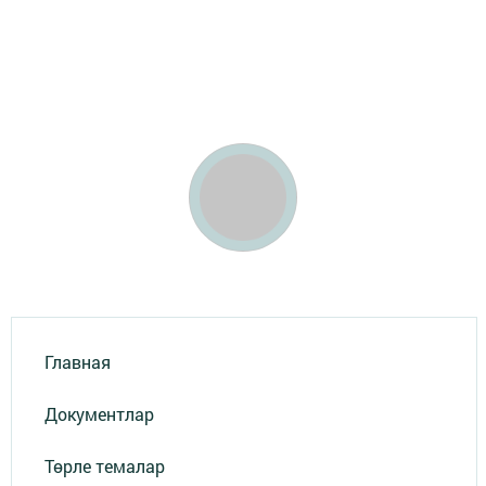
Главная
Документлар
Төрле темалар