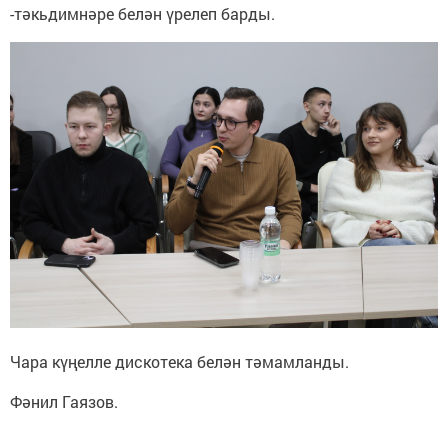
-тәкьдимнәре белән үрелеп барды.
Чара күңелле дискотека белән тәмамланды.
Фәнил Гаязов.