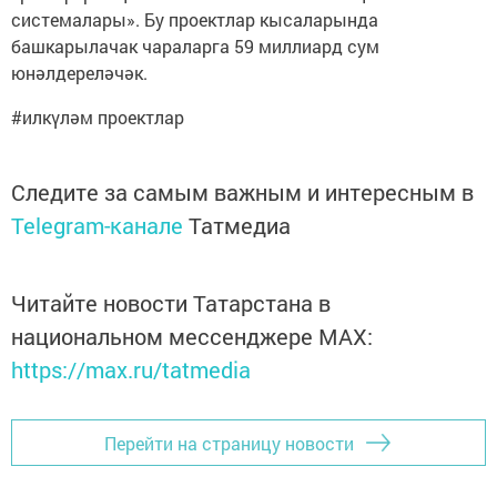
системалары». Бу проектлар кысаларында
башкарылачак чараларга 59 миллиард сум
юнәлдереләчәк.
#илкүләм проектлар
Следите за самым важным и интересным в
Telegram-канале
Татмедиа
Читайте новости Татарстана в
национальном мессенджере MАХ:
https://max.ru/tatmedia
Перейти на страницу новости