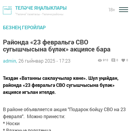
ТЕЛӘЧЕ ЯҢАЛЫКЛАРЫ
18+
"Теләче" газетасы - Теләче районы
БЕЗНЕҢ ГЕРОЙЛАР
Районда «23 февральгә СВО
сугышчысына бүләк» акциясе бара
admin,
26 гыйнвар 2025 - 17:23
910
0
0
Тиздән «Ватанны саклаучылар көне». Шул уңайдан,
районда «23 февральгә СВО сугышчысына бүләк»
акциясе игълан ителде.
В районе объявляется акция "Подарок бойцу СВО на 23
февраля". Можно принести:
* Носки
* Влажные полотенца