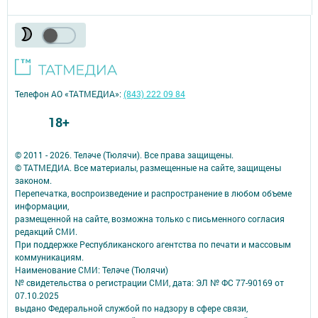
Телефон АО «ТАТМЕДИА»:
(843) 222 09 84
18+
© 2011 - 2026. Теләче (Тюлячи). Все права защищены.
© ТАТМЕДИА. Все материалы, размещенные на сайте, защищены
законом.
Перепечатка, воспроизведение и распространение в любом объеме
информации,
размещенной на сайте, возможна только с письменного согласия
редакций СМИ.
При поддержке Республиканского агентства по печати и массовым
коммуникациям.
Наименование СМИ: Теләче (Тюлячи)
№ свидетельства о регистрации СМИ, дата: ЭЛ № ФС 77-90169 от
07.10.2025
выдано Федеральной службой по надзору в сфере связи,