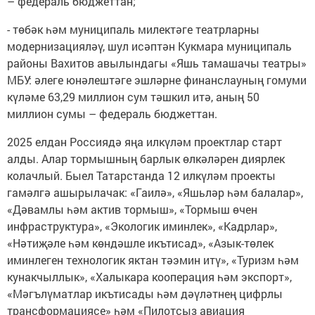
– федераль бюджеттан;
- төбәк һәм муниципаль милектәге театрларны
модернизацияләү, шул исәптән Кукмара муниципаль
районы Вахитов авылындагы «Яшь тамашачы театры»
МБУ: әлеге юнәлештәге эшләрне финанслауның гомуми
күләме 63,29 миллион сум тәшкил итә, аның 50
миллион сумы – федераль бюджеттан.
2025 елдан Россиядә яңа илкүләм проектлар старт
алды. Алар тормышның барлык өлкәләрен диярлек
колачлый. Быел Татарстанда 12 илкүләм проекты
гамәлгә ашырылачак: «Гаилә», «Яшьләр һәм балалар»,
«Дәвамлы һәм актив тормыш», «Тормыш өчен
инфраструктура», «Экологик иминлек», «Кадрлар»,
«Нәтиҗәле һәм көндәшле икътисад», «Азык-төлек
иминлеген технологик яктан тәэмин итү», «Туризм һәм
кунакчыллык», «Халыкара кооперация һәм экспорт»,
«Мәгълүматлар икътисады һәм дәүләтнең цифрлы
трансформациясе» һәм «Пилотсыз авиация