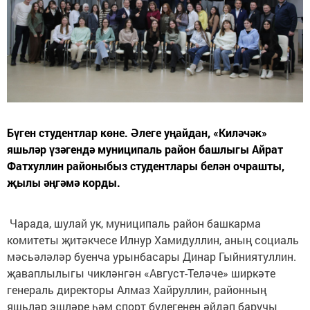
Бүген студентлар көне. Әлеге уңайдан, «Киләчәк»
яшьләр үзәгендә муниципаль район башлыгы Айрат
Фатхуллин районыбыз студентлары белән очрашты,
җылы әңгәмә корды.
Чарада, шулай ук, муниципаль район башкарма
комитеты җитәкчесе Илнур Хамидуллин, аның социаль
мәсьәләләр буенча урынбасары Динар Гыйниятуллин.
җаваплылыгы чикләнгән «Август-Теләче» ширкәте
генераль директоры Алмаз Хайруллин, районның
яшьләр эшләре һәм спорт бүлегенең әйдәп баручы