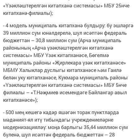
«Үзәкләштерелгән китапханә системасы» МБУ 25нче
китапханә-филиалы);
- 4 модель муниципаль китапханә булдыру: бу эшләргә
39 миллион сум юнәлдерелә, шул исәптән федераль
бюджеттан – 30,8 миллион сум (Арча муниципаль
районының «Арча үзәкләштерелгән китапханә
системасы» МБУ Үзәк китапханәсе, Бөгелмә
муниципаль районы «Җирлекара үзәк китапханәсе»
МБМУ Халыклар дуслыгы китапханәсе һәм Гаилә
белән уку китапханәсе, Кукмара муниципаль районы
«Үзәкләштерелгән китапханә системасы» МБУ 5нче
филиалы – «Т.Нәҗмиев исемендәге Байлангар авыл
китапханәсе»);
- 500 мең кешегә кадәр яшәгән торак пунктларда
мәдәният-ял итү тибындагы учреждениеләрне
модернизацияләү: моңа барлыгы 35,44 миллион сум
бүленә, шул исәптән федераль бюджеттан – 28