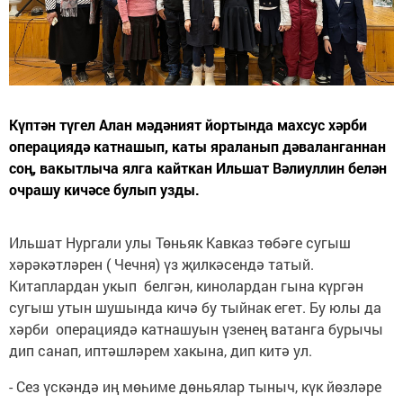
Күптән түгел Алан мәдәният йортында махсус хәрби
операциядә катнашып, каты яраланып дәваланганнан
соң, вакытлыча ялга кайткан Ильшат Вәлиуллин белән
очрашу кичәсе булып узды.
Ильшат Нургали улы Төньяк Кавказ төбәге сугыш
хәрәкәтләрен ( Чечня) үз җилкәсендә татый.
Китаплардан укып белгән, кинолардан гына күргән
сугыш утын шушында кичә бу тыйнак егет. Бу юлы да
хәрби операциядә катнашуын үзенең ватанга бурычы
дип санап, иптәшләрем хакына, дип китә ул.
- Сез үскәндә иң мөһиме дөньялар тыныч, күк йөзләре