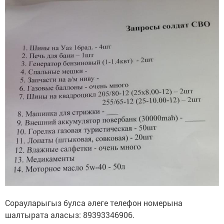
Сорауларыгыз булса әлеге телефон номерына
шалтырата аласыз: 89393346906.