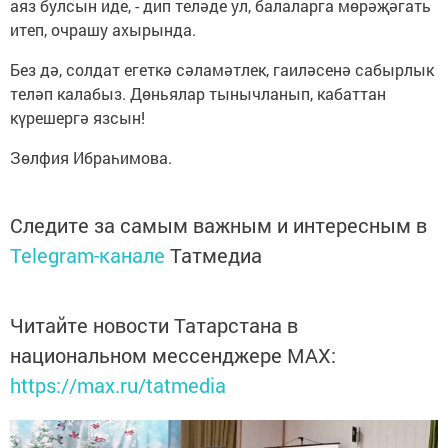
аяз булсын иде, - дип теләде ул, балаларга мөрәҗәгать
итеп, очрашу ахырында.
Без дә, солдат егеткә сәламәтлек, гаиләсенә сабырлык
теләп калабыз. Дөньялар тынычланып, кабаттан
күрешергә язсын!
Зөлфия Ибраһимова.
Следите за самым важным и интересным в
Telegram-канале
Татмедиа
Читайте новости Татарстана в
национальном мессенджере MАХ:
https://max.ru/tatmedia