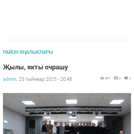
РАЙОН ЯҢАЛЫКЛАРЫ
Җылы, якты очрашу
admin,
25 гыйнвар 2025 - 20:48
801
0
2