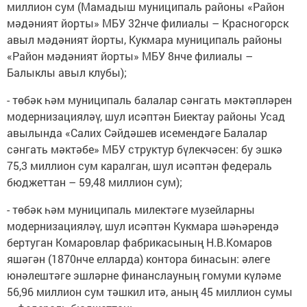
миллион сум (Мамадыш муниципаль районы «Район
мәдәният йорты» МБУ 32нче филиалы – Красногорск
авыл мәдәният йорты, Кукмара муниципаль районы
«Район мәдәният йорты» МБУ 8нче филиалы –
Балыклы авыл клубы);
- төбәк һәм муниципаль балалар сәнгать мәктәпләрен
модернизацияләү, шул исәптән Биектау районы Усад
авылында «Салих Сәйдәшев исемендәге Балалар
сәнгать мәктәбе» МБУ структур бүлекчәсен: бу эшкә
75,3 миллион сум каралган, шул исәптән федераль
бюджеттан – 59,48 миллион сум);
- төбәк һәм муниципаль милектәге музейларны
модернизацияләү, шул исәптән Кукмара шәһәрендә
бертуган Комаровлар фабрикасының Н.В.Комаров
яшәгән (1870нче елларда) контора бинасын: әлеге
юнәлештәге эшләрне финанслауның гомуми күләме
56,96 миллион сум тәшкил итә, аның 45 миллион сумы