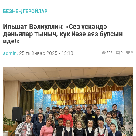
БЕЗНЕҢ ГЕРОЙЛАР
Ильшат Вәлиуллин: «Сез үскәндә
дөньялар тыныч, күк йөзе аяз булсын
иде!»
admin,
25 гыйнвар 2025 - 15:13
722
0
0