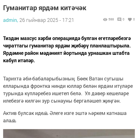
Гуманитар ярдәм китәчәк
admin,
26 гыйнвар 2025 - 17:21
588
0
0
Тиздән махсус хәрби операциядә булган егетләребезгә
чираттагы гуманитар ярдәм җибәрү планлаштырыла.
Ярдәмне район мәдәният йортында урнашкан штабта
кабул итәләр.
Тарихта әби-бабаларыбызның Бөек Ватан сугышы
елларында фронтка нинди юллар белән ярдәм итүләре
турында күпләребез ишетеп белә. Ул дәвер кешеләре
илебезгә килгән зур сынауны бергәләшеп җиңгән.
Актив булсак иде🙏 Әлеге изге эштә һәркем катнаша
ала🙏