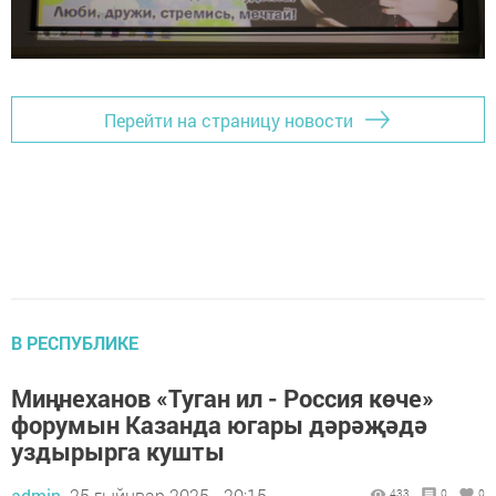
Перейти на страницу новости
В РЕСПУБЛИКЕ
Миңнеханов «Туган ил - Россия көче»
форумын Казанда югары дәрәҗәдә
уздырырга кушты
admin,
25 гыйнвар 2025 - 20:15
433
0
0