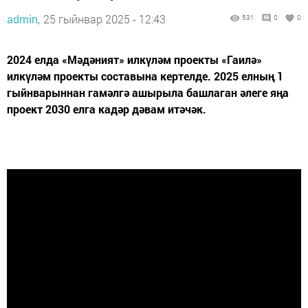
admin,
25 гыйнвар 2025 - 12:43
531
0
0
2024 елда «Мәдәният» илкүләм проекты «Гаилә»
илкүләм проекты составына кертелде. 2025 елның 1
гыйнварыннан гамәлгә ашырыла башлаган әлеге яңа
проект 2030 елга кадәр дәвам итәчәк.