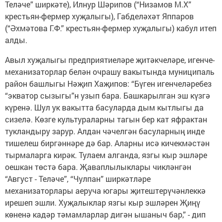
Теләче” ширкәте), Илнур Шәрипов (“Низамов М.Х”
крестьян-фермер хуҗалыгы), Габделәхәт Яппаров
(“Әхмәтова Г.Ф.” крестьян-фермер хуҗалыгы) кабул итеп
алды.
Авыл хуҗалыгы предприятиеләре җитәкчеләре, игенче-
механизаторлар белән очрашу вакытында муниципаль
район башлыгы Нәҗип Хаҗипов: “Бүген игенчеләребез
“экватор сызыгы”н узып бара. Башкарылган эш күзгә
күренә. Шул ук вакытта басуларда дым кытлыгы да
сизелә. Көзге культураларны тагын бер кат яфрактан
тукландыру зарур. Алдан чәчелгән басуларның инде
тишелеш биргәннәре дә бар. Аларны исә кичекмәстән
тырмаларга кирәк. Тулаем алганда, язгы кыр эшләре
оешкан төстә бара. Җаваплылыклары чикләнгән
“Август - Теләче”, “Чулпан” ширкәтләре
механизаторлары аеруча югары җитештерүчәнлеккә
ирешеп эшли. Хуҗалыклар язгы кыр эшләрен Җиңү
көненә кадәр тәмамларлар дигән ышаныч бар,” - дип