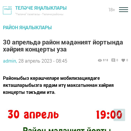
ТЕЛӘЧЕ ЯҢАЛЫКЛАРЫ
18+
"Теләче" газетасы - Теләче районы
РАЙОН ЯҢАЛЫКЛАРЫ
30 апрельдә район мәдәният йортында
хәйрия концерты уза
admin,
28 апрель 2023 - 08:45
618
0
0
Районыбыз көрәшчеләре мобилизациядәге
якташларыбызга ярдәм итү максатыннан хәйрия
концерты тәкъдим итә.