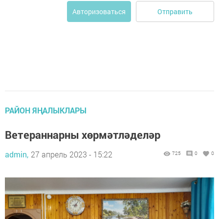
Отправить
Авторизоваться
РАЙОН ЯҢАЛЫКЛАРЫ
Ветераннарны хөрмәтләделәр
admin,
27 апрель 2023 - 15:22
725
0
0