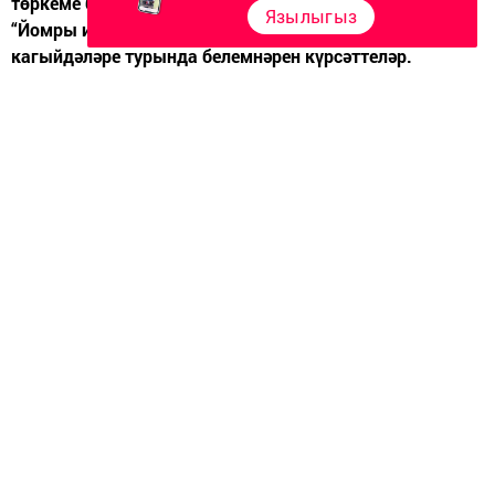
төркеме балалары (тәрбиячеләре Хабирова Ф.Ф.)
Язылыгыз
“Йомры икмәк” рус халык әкияте буенча юл йөрү
кагыйдәләре турында белемнәрен күрсәттеләр.
Чара ДБУнең Казан шәһәре территориаль идарәсенең
профилактика бүлеге Саба районы бүлеге начальнигы
Ягъфәрова Г.Н. катнашында узды. Кечкенә җәяүлеләр
уен-әкият формасында юл хәрәкәте кагыйдәләре
буенча белемнәрен кабатладылар һәм беркеттеләр.
Следите за самым важным и интересным в
Telegram-канале
Татмедиа
Читайте новости Татарстана в
национальном мессенджере MАХ:
https://max.ru/tatmedia