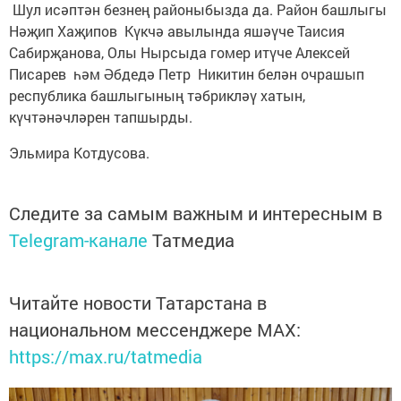
Шул исәптән безнең районыбызда да. Район башлыгы
Нәҗип Хаҗипов Күкчә авылында яшәүче Таисия
Сабирҗанова, Олы Нырсыда гомер итүче Алексей
Писарев һәм Әбдедә Петр Никитин белән очрашып
республика башлыгының тәбрикләү хатын,
күчтәнәчләрен тапшырды.
Эльмира Котдусова.
Следите за самым важным и интересным в
Telegram-канале
Татмедиа
Читайте новости Татарстана в
национальном мессенджере MАХ:
https://max.ru/tatmedia