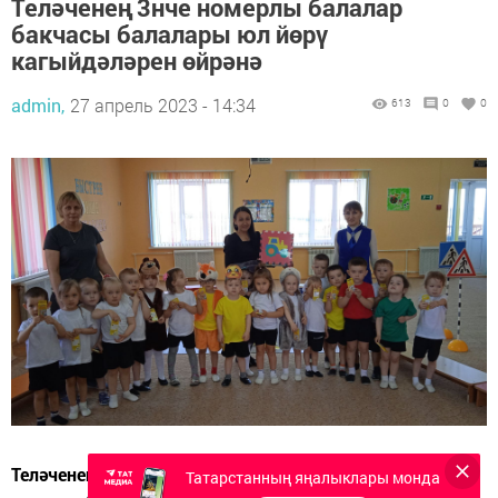
Теләченең 3нче номерлы балалар
бакчасы балалары юл йөрү
кагыйдәләрен өйрәнә
admin,
27 апрель 2023 - 14:34
613
0
0
Теләченең 3нче номерлы балалар бакчасы кечкенәләр
Татарстанның яңалыклары монда