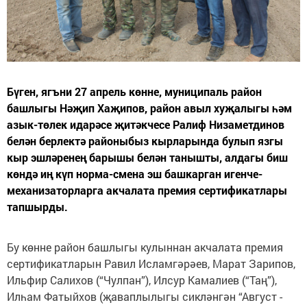
Бүген, ягъни 27 апрель көнне, муниципаль район
башлыгы Нәҗип Хаҗипов, район авыл хуҗалыгы һәм
азык-төлек идарәсе җитәкчесе Ралиф Низаметдинов
белән берлектә районыбыз кырларында булып язгы
кыр эшләренең барышы белән танышты, алдагы биш
көндә иң күп норма-смена эш башкарган игенче-
механизаторларга акчалата премия сертификатлары
тапшырды.
Бу көнне район башлыгы кулыннан акчалата премия
сертификатларын Равил Исламгәрәев, Марат Зарипов,
Ильфир Салихов (“Чулпан”), Илсур Камалиев (“Таң”),
Илһам Фатыйхов (җаваплылыгы сикләнгән “Август -