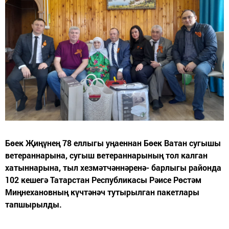
Бөек Җиңүнең 78 еллыгы уңаеннан Бөек Ватан сугышы
ветераннарына, сугыш ветераннарының тол калган
хатыннарына, тыл хезмәтчәннәренә- барлыгы районда
102 кешегә Татарстан Республикасы Рәисе Рөстәм
Миңнехановның күчтәнәч тутырылган пакетлары
тапшырылды.