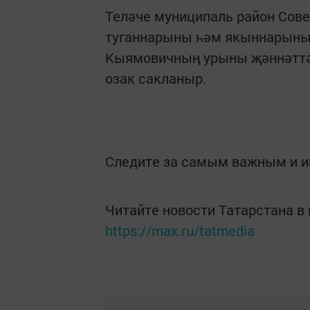
Теләче муниципаль район Сов
туганнарыны һәм якыннарыны
Кыямовичның урыны җәннәттә 
озак сакланыр.
Следите за самым важным и 
Читайте новости Татарстана 
https://max.ru/tatmedia