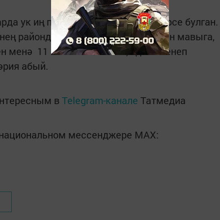
рда ук иң популяр ял төрләренең берсе булган.
нең районда күпләр балык тоту белән мавыга,
н менә 11 кг балык эләкте, - дип сөенеп
әрия абый.
интересным в
Telegram-канале
Татмедиа
в национальном мессенджере MАХ: