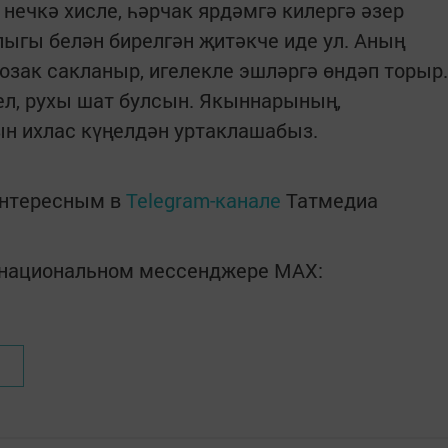
 нечкә хисле, һәрчак ярдәмгә килергә әзер
рлыгы белән бирелгән җитәкче иде ул. Аның
озак сакланыр, игелекле эшләргә өндәп торыр.
л, рухы шат булсын. Якыннарының,
н ихлас күңелдән уртаклашабыз.
интересным в
Telegram-канале
Татмедиа
в национальном мессенджере MАХ: