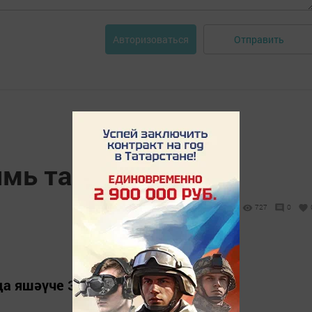
Отправить
Авторизоваться
ямь табам
727
0
да яшәүче Зәкәрия Дәүләтшин.