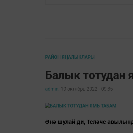
РАЙОН ЯҢАЛЫКЛАРЫ
Балык тотудан 
admin,
19 октябрь 2022 - 09:35
Әнә шулай ди, Теләче авылын