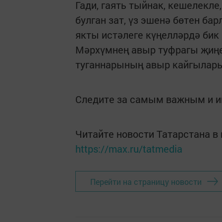
Гади, гаять тыйнак, кешелекле,
булган зат, үз эшенә бөтен ба
якты истәлеге күңелләрдә бик 
Мәрхүмнең авыр туфрагы җиңе
туганнарының авыр кайгылары
Следите за самым важным и 
Читайте новости Татарстана 
https://max.ru/tatmedia
Перейти на страницу новости