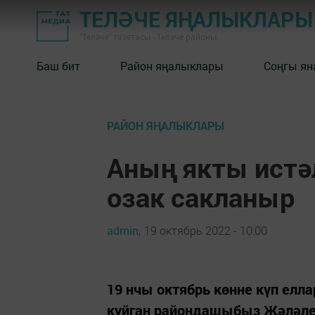
ТЕЛӘЧЕ ЯҢАЛЫКЛАРЫ
"Теләче" газетасы - Теләче районы
Баш бит
Район яңалыклары
Соңгы ян
РАЙОН ЯҢАЛЫКЛАРЫ
Аның якты истә
озак сакланыр
admin,
19 октябрь 2022 - 10:00
19 нчы октябрь көнне күп ел
куйган райондашыбыз Җәләле