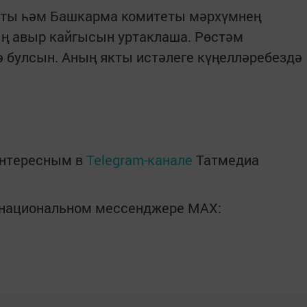
еты һәм Башкарма комитеты мәрхүмнең
ң авыр кайгысын уртаклаша. Рөстәм
булсын. Аның якты истәлеге күңелләребездә
интересным в
Telegram-канале
Татмедиа
в национальном мессенджере MАХ: