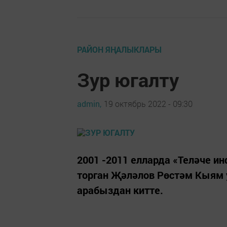
РАЙОН ЯҢАЛЫКЛАРЫ
Зур югалту
admin,
19 октябрь 2022 - 09:30
2001 -2011 елларда «Теләче и
торган Җәләлов Рөстәм Кыям у
арабыздан китте.