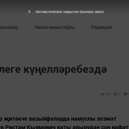
5
Автоматическое закрытие баннера через
алыклар
Намаз вакытлары
Редакция
леге күңелләребездә
874
0
лар җитәкче вазыйфаларда намуслы хезмәт
в Рөстәм Кыямович каты авырудан соң вафат