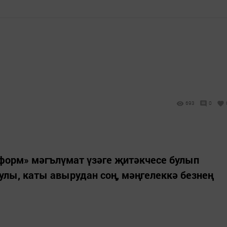
693
0
нформ» мәгълүмат үзәге җитәкчесе булып
лы, каты авырудан соң, мәңгелеккә безнең