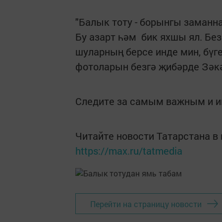
"Балык тоту - борынгы заманна
Бу азарт һәм бик яхшы ял. Без
шуларның берсе инде мин, бүге
фотоларын безгә җибәрде Зәк
Следите за самым важным и 
Читайте новости Татарстана 
https://max.ru/tatmedia
Перейти на страницу новости