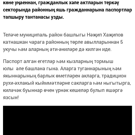
көне уңаеннан, гражданлык хәле актларын теркәү
секторында районның яшь гражданнарына паспортлар
тапшыру тантанасы узды.
Теләче муниципаль район башлыгы Нәҗип Хаҗипов
катнашкан чарага районның төрле авылларыннан 5
укучы һәм аларның әти-әниләре дә килгән иде.
Паспорт алган егетләр һәм кызларның тормыш
юлы әле башлана гына. Аларга туганнарының һәм
якыннарының барлык өметләрен акларга, традицион
рухи-әхлакый кыйммәтләрне сакларга һәм ныгытырга,
киләчәк буыннар өчен үрнәк кешеләр булып яшәргә
язсын!