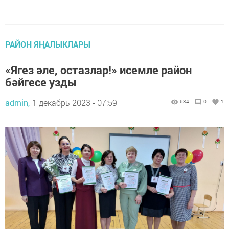
РАЙОН ЯҢАЛЫКЛАРЫ
«Ягез әле, остазлар!» исемле район
бәйгесе узды
admin,
1 декабрь 2023 - 07:59
634
0
1