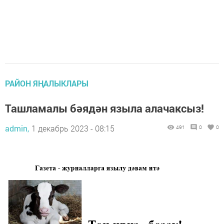
РАЙОН ЯҢАЛЫКЛАРЫ
Ташламалы бәядән языла алачаксыз!
admin,
1 декабрь 2023 - 08:15
491
0
0