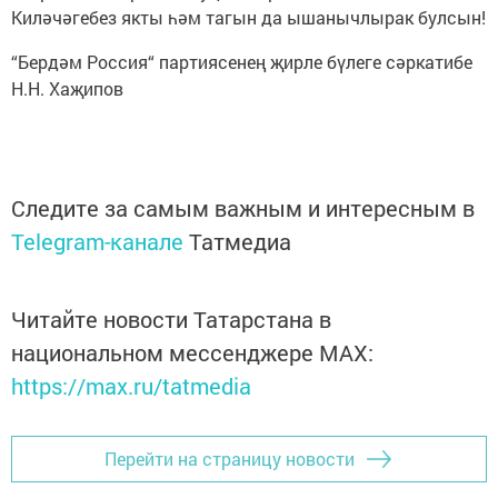
Киләчәгебез якты һәм тагын да ышанычлырак булсын!
“Бердәм Россия“ партиясенең җирле бүлеге сәркатибе
Н.Н. Хаҗипов
Следите за самым важным и интересным в
Telegram-канале
Татмедиа
Читайте новости Татарстана в
национальном мессенджере MАХ:
https://max.ru/tatmedia
Перейти на страницу новости