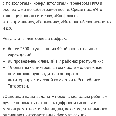
с психологами, конфликтологами, тренером НФО и
экспертами по киберграмотности. Среди них: «Что
такое цифровая гигиена», «Конфликты –
это нормально», «Гармония», «Интернет-безопасность»
и др.
Результаты лекториев в цифрах:
более 7500 студентов из 40 образовательных
учреждений;
95 проведенных лекций в 7 районах республики;
19 опытных спикеров, в том числе молодежные
помощники руководителя аппарата
антитеррористической комиссии в Республике
Татарстан.
«Основная наша задача – помочь молодым ребятам
лучше понимать важность цифровой гигиены и
медиаграмотности. Мы видим, как студенты высоко
оценивают интерактивный формат лекций,