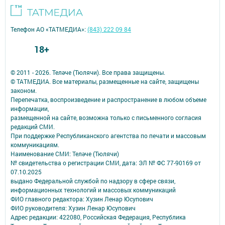
Телефон АО «ТАТМЕДИА»:
(843) 222 09 84
18+
© 2011 - 2026. Теләче (Тюлячи). Все права защищены.
© ТАТМЕДИА. Все материалы, размещенные на сайте, защищены
законом.
Перепечатка, воспроизведение и распространение в любом объеме
информации,
размещенной на сайте, возможна только с письменного согласия
редакций СМИ.
При поддержке Республиканского агентства по печати и массовым
коммуникациям.
Наименование СМИ: Теләче (Тюлячи)
№ свидетельства о регистрации СМИ, дата: ЭЛ № ФС 77-90169 от
07.10.2025
выдано Федеральной службой по надзору в сфере связи,
информационных технологий и массовых коммуникаций
ФИО главного редактора: Хузин Ленар Юсупович
ФИО руководителя: Хузин Ленар Юсупович
Адрес редакции: 422080, Российская Федерация, Республика