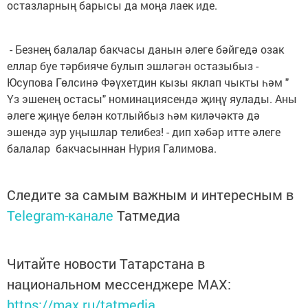
остазларның барысы да моңа лаек иде.
- Безнең балалар бакчасы данын әлеге бәйгедә озак
еллар буе тәрбияче булып эшләгән остазыбыз -
Юсупова Гөлсинә Фәүхетдин кызы яклап чыкты һәм "
Үз эшенең остасы" номинациясендә җиңү яулады. Аны
әлеге җиңүе белән котлыйбыз һәм киләчәктә дә
эшендә зур уңышлар телибез! - дип хәбәр итте әлеге
балалар бакчасыннан Нурия Галимова.
Следите за самым важным и интересным в
Telegram-канале
Татмедиа
Читайте новости Татарстана в
национальном мессенджере MАХ:
https://max.ru/tatmedia