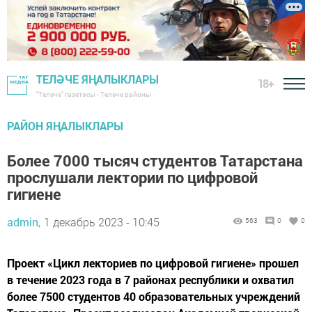
ТЕЛӘЧЕ ЯҢАЛЫКЛАРЫ
18+
"Теләче" газетасы - Теләче районы
РАЙОН ЯҢАЛЫКЛАРЫ
Более 7000 тысяч студентов Татарстана
прослушали лектории по цифровой
гигиене
admin,
1 декабрь 2023 - 10:45
563
0
0
Проект «Цикл лекториев по цифровой гигиене» прошел
в течение 2023 года в 7 районах республики и охватил
более 7500 студентов 40 образовательных учреждений