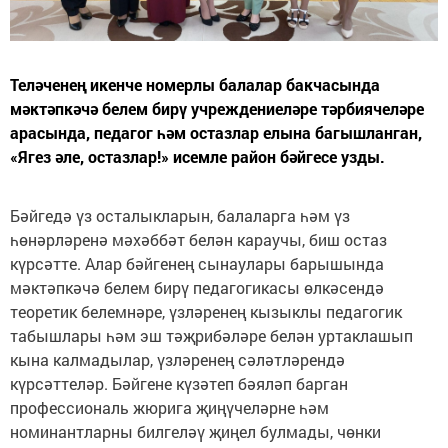
Теләченең икенче номерлы балалар бакчасында
мәктәпкәчә белем бирү учреждениеләре тәрбиячеләре
арасында, педагог һәм остазлар елына багышланган,
«Ягез әле, остазлар!» исемле район бәйгесе узды.
Бәйгедә үз осталыкларын, балаларга һәм үз
һөнәрләренә мәхәббәт белән караучы, биш остаз
күрсәтте. Алар бәйгенең сынаулары барышында
мәктәпкәчә белем бирү педагогикасы өлкәсендә
теоретик белемнәре, үзләренең кызыклы педагогик
табышлары һәм эш тәҗрибәләре белән уртаклашып
кына калмадылар, үзләренең сәләтләрендә
күрсәттеләр. Бәйгене күзәтеп бәяләп барган
профессиональ жюрига җиңүчеләрне һәм
номинантларны билгеләү җиңел булмады, чөнки