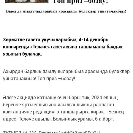
Хөрмәтле газета укучыларыбыз, 4-14 декабрь
көннәрендә «Теләче» газетасына ташламалы бәядән
язылып булачак.
Ахырдан барлык язылучыларыбыз арасында бүләкләр
уйнатачакбыз! Төп приз –бозау!
Әлеге акциядә катнашу өчен бары тик, 2024 елның
беренче яртыеллыгына язылганлыкны раслаган
квитанцияне редакциягә тапшырырга кирәк. Безнең
адрес: Теләче авылы, Болынлык урамы, 6 а йорт.
ТАТМЕДИА АҖ. Реклама/ erid:2Vtzqx5Ew2H