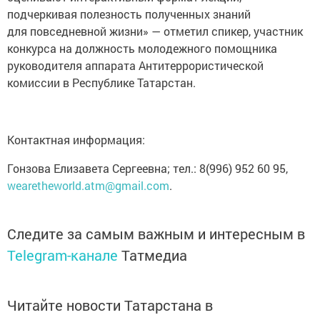
подчеркивая полезность полученных знаний
для повседневной жизни» — отметил спикер, участник
конкурса на должность молодежного помощника
руководителя аппарата Антитеррористической
комиссии в Республике Татарстан.
Контактная информация:
Гонзова Елизавета Сергеевна; тел.: 8(996) 952 60 95,
wearetheworld.atm@gmail.com
.
Следите за самым важным и интересным в
Telegram-канале
Татмедиа
Читайте новости Татарстана в