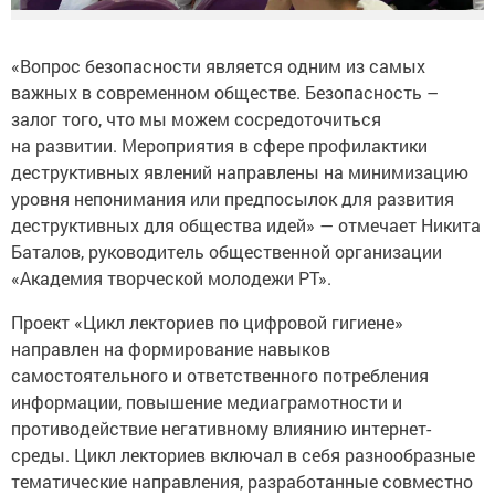
«Вопрос безопасности является одним из самых
важных в современном обществе. Безопасность –
залог того, что мы можем сосредоточиться
на развитии. Мероприятия в сфере профилактики
деструктивных явлений направлены на минимизацию
уровня непонимания или предпосылок для развития
деструктивных для общества идей» — отмечает Никита
Баталов, руководитель общественной организации
«Академия творческой молодежи РТ».
Проект «Цикл лекториев по цифровой гигиене»
направлен на формирование навыков
самостоятельного и ответственного потребления
информации, повышение медиаграмотности и
противодействие негативному влиянию интернет-
среды. Цикл лекториев включал в себя разнообразные
тематические направления, разработанные совместно