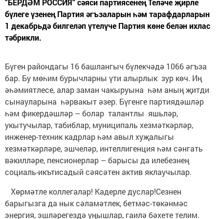
“БЕРДӘМ РОССИЯ“ сәяси партиясенең Теләче җирле
бүлеге үзенең Партия әгъзаларын һәм тарафдарларын
1 декабрьдә билгеләп үтелүче Партия көне белән ихлас
тәбрикли.
Бүген райондагы 16 башлангыч бүлекчәдә 1066 әгъза
бар. Бу мөһим бурычларны үти алырлык зур көч. Иң
әһәмиятлесе, алар заман чакыруына һәм аның җитди
сынауларына һәрвакыт әзер. Бүгенге партиядәшләр
һәм фикердәшләр – болар талантлы яшьләр,
укытучылар, табиблар, муниципаль хезмәткәрләр,
инженер-техник кадрлар һәм авыл хуҗалыгы
хезмәткәрләре, эшчеләр, интеллигенция һәм сәнгать
вәкилләре, пенсионерлар – барысы да илебезнең
социаль-икътисадый сәясәтен актив яклаучылар.
Хөрмәтле коллегалар! Кадерле дуслар!Сезнен
барыгызга да нык сәламәтлек, бетмәс-төкәнмәс
энергия, эшләрегездә уңышлар, гаилә бәхете телим.