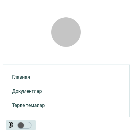
Главная
Документлар
Төрле темалар