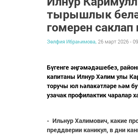
Илнур Каримулл
тырышлык белән
гомерен саклап
Зөлфия Ибраһимова,
26 март 2026 - 09
Бүгенге әңгәмәдәшебез, райо
капитаны Илнур Хәлим улы Ка
торучы юл һәлакәтләре һәм б
узачак профилактик чаралар х
- Ильнур Халимович, какие пр
преддверии каникул, в дни кан