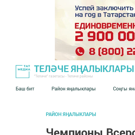
ТЕЛӘЧЕ ЯҢАЛЫКЛАРЫ
"Теләче" газетасы - Теләче районы
Баш бит
Район яңалыклары
Соңгы ян
РАЙОН ЯҢАЛЫКЛАРЫ
Чемпионы Всеро