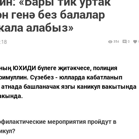
ин: «Бары тик уртак
 генә без балалар
 кала алабыз»
:18
354
0
нның ЮХИДИ бүлеге җитәкчесе, полиция
римуллин. Сүзебез - юлларда кабатланып
у атнада башланачак язгы каникул вакытында
акында.
офилактические мероприятия пройдут в
икул?