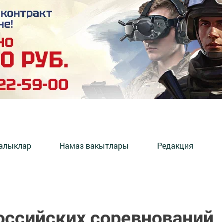
алыклар
Намаз вакытлары
Редакция
ссийских соревнований