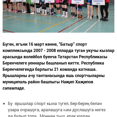
Бүген, ягъни 16 март көнне, “Батыр” спорт
комплексында 2007 - 2008 елларда туган укучы кызлар
арасында волейбол буенча Татарстан Республикасы
Беренчелеге уеннары башланып китте. Республика
Беренчелегендә барлыгы 21 команда катнаша.
Ярышларны ачу тантанасында яшь спортчыларны
муниципаль район башлыгы Нәҗип Хаҗипов
сәламләде.
Бу ярышлар спорт кына түгел, бер-берең белән
үзара очрашуга, аралашуга һәм дуслашуга нигез
дә булып тора. Моннан тыш, ерак юлдан