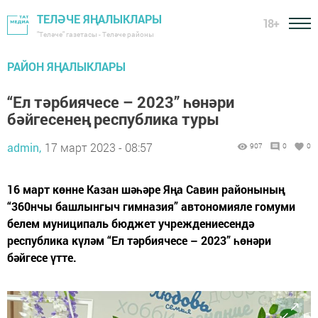
ТЕЛӘЧЕ ЯҢАЛЫКЛАРЫ
18+
"Теләче" газетасы - Теләче районы
РАЙОН ЯҢАЛЫКЛАРЫ
“Ел тәрбиячесе – 2023” һөнәри
бәйгесенең республика туры
admin,
17 март 2023 - 08:57
907
0
0
16 март көнне Казан шәһәре Яңа Савин районының
“360нчы башлынгыч гимназия” автономияле гомуми
белем муниципаль бюджет учреждениесендә
республика күләм “Ел тәрбиячесе – 2023” һөнәри
бәйгесе үтте.