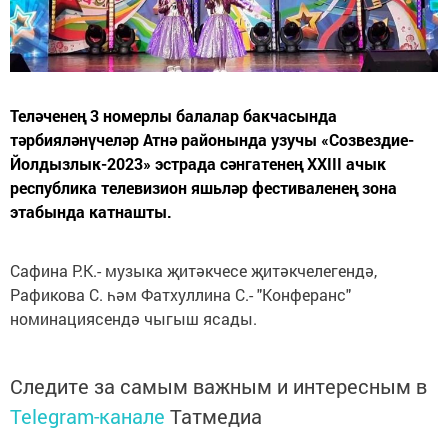
Теләченең 3 номерлы балалар бакчасында
тәрбияләнүчеләр Атнә районында узучы «Созвездие-
Йолдызлык-2023» эстрада сәнгатенең XXIII ачык
республика телевизион яшьләр фестиваленең зона
этабында катнашты.
Сафина Р.К.- музыка җитәкчесе җитәкчелегендә,
Рафикова С. һәм Фатхуллина С.- "Конферанс"
номинациясендә чыгыш ясады.
Следите за самым важным и интересным в
Telegram-канале
Татмедиа