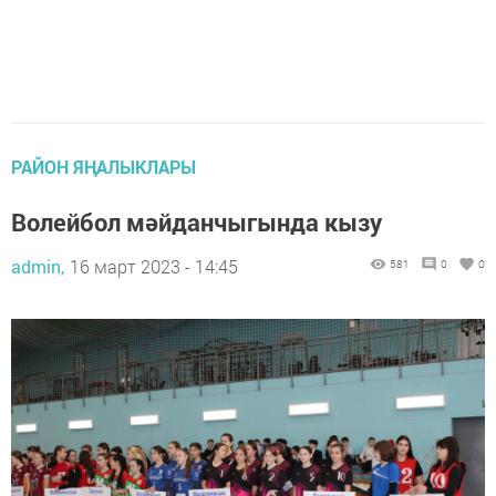
РАЙОН ЯҢАЛЫКЛАРЫ
Волейбол мәйданчыгында кызу
admin,
16 март 2023 - 14:45
581
0
0