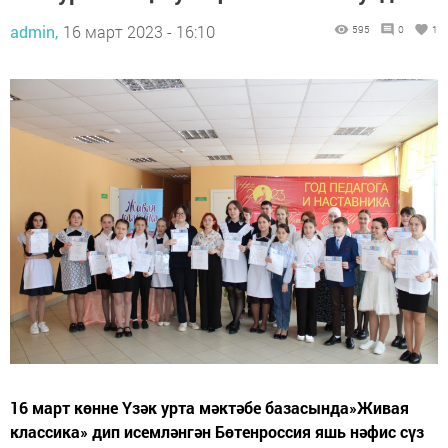
admin,
16 март 2023 - 16:10
595
0
1
16 март көнне Үзәк урта мәктәбе базасында»Живая
классика» дип исемләнгән Бөтенроссия яшь нәфис сүз