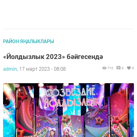
РАЙОН ЯҢАЛЫКЛАРЫ
«Йолдызлык 2023» бәйгесендә
admin,
17 март 2023 - 08:08
712
0
0