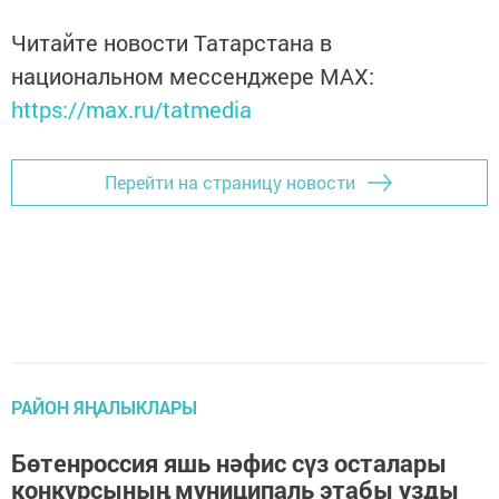
Читайте новости Татарстана в
национальном мессенджере MАХ:
https://max.ru/tatmedia
Перейти на страницу новости
РАЙОН ЯҢАЛЫКЛАРЫ
Бөтенроссия яшь нәфис сүз осталары
конкурсының муниципаль этабы узды