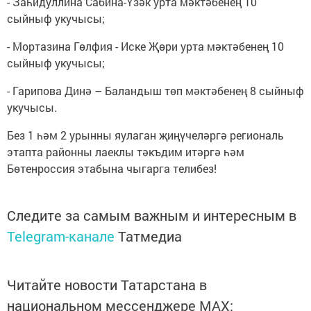
- Заһидуллина Сабина-Үзәк урта мәктәбенең 10
сыйныф укучысы;
- Мортазина Гөлфия - Иске Җөри урта мәктәбенең 10
сыйныф укучысы;
- Гарипова Динә – Баландыш төп мәктәбенең 8 сыйныф
укучысы.
Без 1 һәм 2 урынны яулаган җиңүчеләргә региональ
этапта районны лаеклы тәкъдим итәргә һәм
Бөтенроссия этабына чыгарга телибез!
Следите за самым важным и интересным в
Telegram-канале
Татмедиа
Читайте новости Татарстана в
национальном мессенджере MАХ: