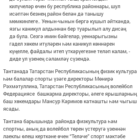
килүчеләр өчен бу республика районнары, шул
исәптән безнең район белән дә танышу
мөмкинлеге.. Уенын-чынын бергә кушып әйткәндә,
язгы каникул алдыннан бер туарылып алу дисәң
дә була. Сезгә имин бәйгеләр, уеннарыгызны
гадел хөкем итүләрен һәм каникул көннәрен
күңелле, файдалы итеп үткәрүегезне теләп калам, -
диде ул үзенең сәламләү сүзендә.
Тантанада Татарстан Республикасының физик культура
һәм балалар спорты үзәге директоры Мөнирә
Рәхмәтуллина, Татарстан Республикасының волейбол
Федерациясе башкарма директоры, әлеге ярышларның
баш хөкемдары Мансур Кәримов катнашты һәм чыгыш
ясады.
Тантана барышында районда физкультура һәм
спортны, аның да волейбол төрен үстерүгә үзеннән
лаеклы өлеш керткәне өчен “Теләче” спорт мәктәбе