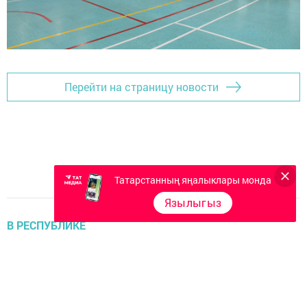
Перейти на страницу новости
Татарстанның яңалыклары монда
Язылыгыз
В РЕСПУБЛИКЕ
Җиңү көне уңаеннан 10 мең сум
биреләчәк
admin,
16 март 2023 - 13:36
757
0
0