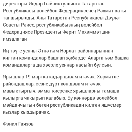
директоры Илдар Гыйниятуллинга Татарстан
Республикасы волейбол Федерациясенең Рәхмәт хаты
тапшырылды. Аны Татарстан Республикасы Дәүләт
Советы Рәисе, республикабызның волейбол
Федерацияcе Президенты Фәрит Мөхәммәтшин
имзалаган
Иң тәүге уенны Әтнә һәм Норлат районнарыннан
килгән командалар башлап җибәрде. Аларга һәм башка
командаларга да хәерле уеннар насыйп булсын.
Ярышлар 19 мартка кадәр дәвам итәчәк. Хөрмәтле
райондашлар, сезне дүрт көн дәвам итәчәк
мавыктыргыч, әмма киеренке ярышларны тамаша
кылырга чакырып калабыз. Бу көннәрдә волейбол
мәйданчыгын бөтен республикадан килгән яшүсмер
кызлар кыздырачак.
Фәнил Гаязов