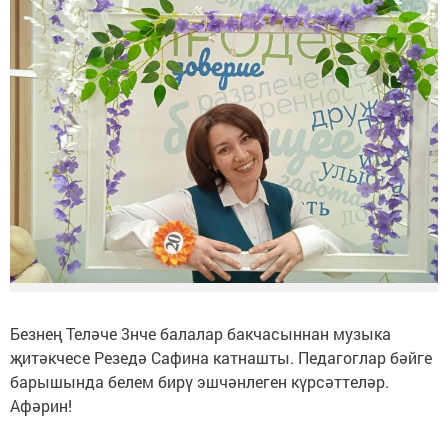
Безнең Теләче 3нче балалар бакчасыннан музыка
җитәкчесе Резедә Сафина катнашты. Педагоглар бәйге
барышында белем бирү эшчәнлеген күрсәттеләр.
Афәрин!