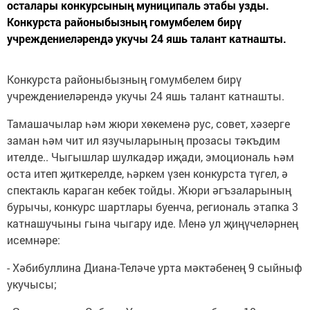
осталары конкурсының муниципаль этабы узды.
Конкурста районыбызның гомумбелем бирү
учреждениеләрендә укучы 24 яшь талант катнашты.
Конкурста районыбызның гомумбелем бирү
учреждениеләрендә укучы 24 яшь талант катнашты.
Тамашачылар һәм жюри хөкеменә рус, совет, хәзерге
заман һәм чит ил язучыларының прозасы тәкъдим
ителде.. Чыгышлар шулкадәр иҗади, эмоциональ һәм
оста итеп җиткерелде, һәркем үзен конкурста түгел, ә
спектакль караган кебек тойды. Жюри әгъзаларының
бурычы, конкурс шартлары буенча, региональ этапка 3
катнашучыны гына чыгару иде. Менә ул җиңүчеләрнең
исемнәре:
- Хәбибуллина Диана-Теләче урта мәктәбенең 9 сыйныф
укучысы;