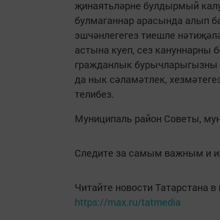
җинаятьләрне булдырмый калуг
булмаганнар арасында алып б
эшчәнлегегез тиешле нәтиҗәл
астына куеп, сез кануннарны 
гражданлык бурычларыгызны н
да нык сәламәтлек, хезмәтеге
телибез.
Муниципаль район Советы, му
Следите за самым важным и 
Читайте новости Татарстана 
https://max.ru/tatmedia