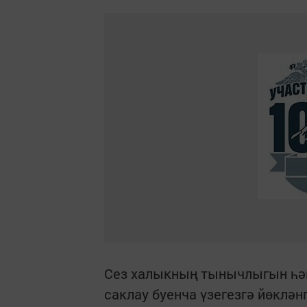
Сез халыкның тынычлыгын һә
саклау буенча үзегезгә йөклә