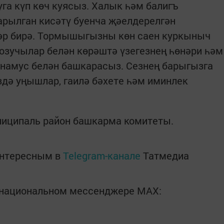
а күп көч куясыз. Халык һәм балигъ
арылган кисәтү буенча җәелдерелгән
әр бирә. Тормышыгызны көн саен куркыныч
бозучылар белән көрәштә үзегезнең һөнәри һәм
амус белән башкарасыз. Сезнең барыгызга
здә уңышлар, гаилә бәхете һәм иминлек
ниципаль район башкарма комитеты.
интересным в
Telegram-канале
Татмедиа
в национальном мессенджере MАХ: