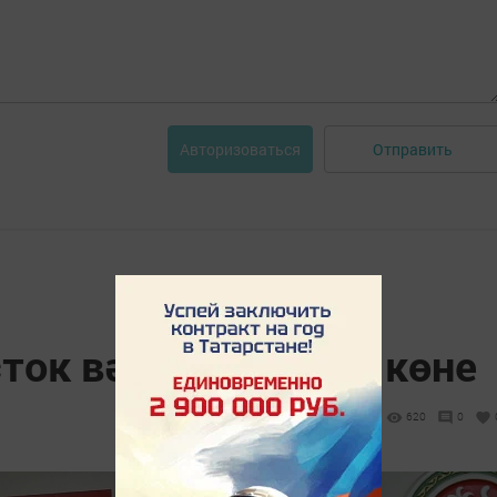
Отправить
Авторизоваться
сток вәкаләтлеләре көне
620
0