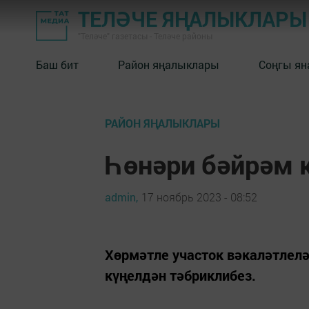
ТЕЛӘЧЕ ЯҢАЛЫКЛАРЫ
"Теләче" газетасы - Теләче районы
Баш бит
Район яңалыклары
Соңгы ян
РАЙОН ЯҢАЛЫКЛАРЫ
Һөнәри бәйрәм 
admin,
17 ноябрь 2023 - 08:52
Хөрмәтле участок вәкаләтлелә
күңелдән тәбриклибез.