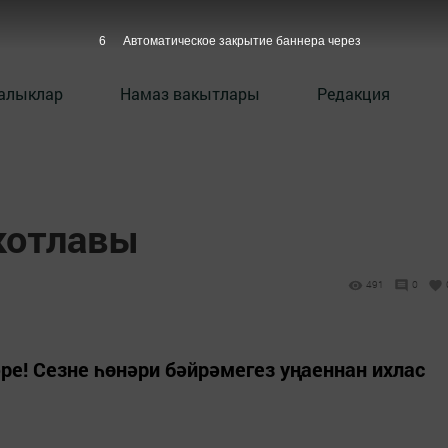
5
Автоматическое закрытие баннера через
алыклар
Намаз вакытлары
Редакция
котлавы
491
0
ре! Сезне һөнәри бәйрәмегез уңаеннан ихлас