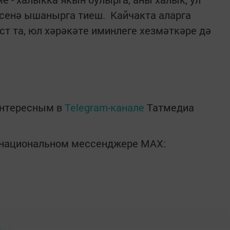
рсенә ышанырга тиеш. Кайчакта аларга
ст та, юл хәрәкәте иминлеге хезмәткәре дә
интересным в
Telegram-канале
Татмедиа
в национальном мессенджере MАХ: