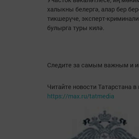
халыкны белергә, алар бер бе
тикшерүче, эксперт-криминали
булырга туры килә.
Следите за самым важным и 
Читайте новости Татарстана 
https://max.ru/tatmedia