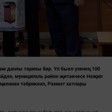
һәм данлы тарихы бар. Ул быел үзенең 100
айдан, муниципаль район җитәкчесе Нәҗип
ңаеннан тәбрикләп, Рәхмәт хатлары
е - халыкка якын булырга, аны халык, ул