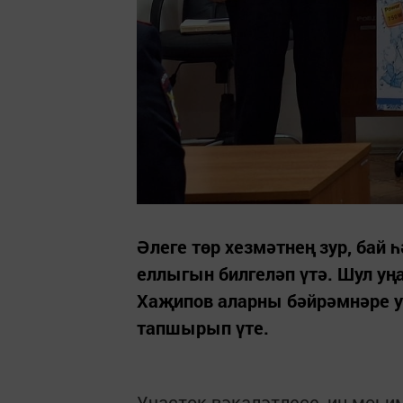
Әлеге төр хезмәтнең зур, бай 
еллыгын билгеләп үтә. Шул уң
Хаҗипов аларны бәйрәмнәре у
тапшырып үте.
Участок вәкаләтлесе, иң мөһим