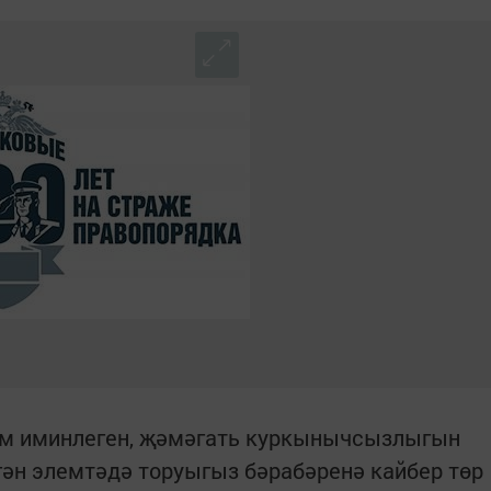
м иминлеген, җәмәгать куркынычсызлыгын
нгән элемтәдә торуыгыз бәрабәренә кайбер төр