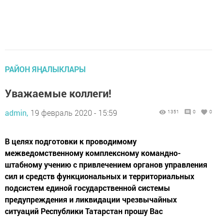
РАЙОН ЯҢАЛЫКЛАРЫ
Уважаемые коллеги!
admin,
19 февраль 2020 - 15:59
1351
0
0
В целях подготовки к проводимому
межведомственному комплексному командно-
штабному учению с привлечением органов управления
сил и средств функциональных и территориальных
подсистем единой государственной системы
предупреждения и ликвидации чрезвычайных
ситуаций Республики Татарстан прошу Вас