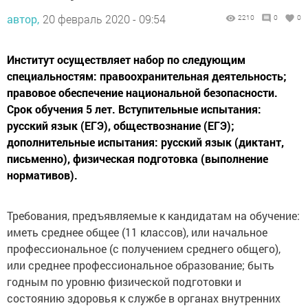
автор,
20 февраль 2020 - 09:54
2210
0
0
Институт осуществляет набор по следующим
специальностям: правоохранительная деятельность;
правовое обеспечение национальной безопасности.
Срок обучения 5 лет. Вступительные испытания:
русский язык (ЕГЭ), обществознание (ЕГЭ);
дополнительные испытания: русский язык (диктант,
письменно), физическая подготовка (выполнение
нормативов).
Требования, предъявляемые к кандидатам на обучение:
иметь среднее общее (11 классов), или начальное
профессиональное (с получением среднего общего),
или среднее профессиональное образование; быть
годным по уровню физической подготовки и
состоянию здоровья к службе в органах внутренних