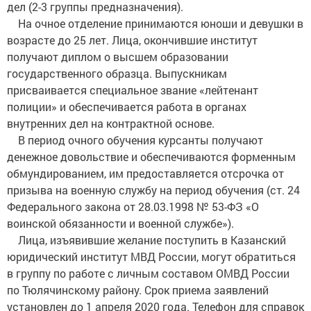
дел (2-3 группы предназначения).
На очное отделение принимаются юноши и девушки в
возрасте до 25 лет. Лица, окончившие институт
получают диплом о высшем образовании
государственного образца. Выпускникам
присваивается специальное звание «лейтенант
полиции» и обеспечивается работа в органах
внутренних дел на контрактной основе.
В период очного обучения курсанты получают
денежное довольствие и обеспечиваются форменным
обмундированием, им предоставляется отсрочка от
призыва на военную службу на период обучения (ст. 24
Федерального закона от 28.03.1998 № 53-ФЗ «О
воинской обязанности и военной службе»).
Лица, изъявившие желание поступить в Казанский
юридический институт МВД России, могут обратиться
в группу по работе с личным составом ОМВД России
по Тюлячинскому району. Срок приема заявлений
установлен до 1 апреля 2020 года. Телефон для справок