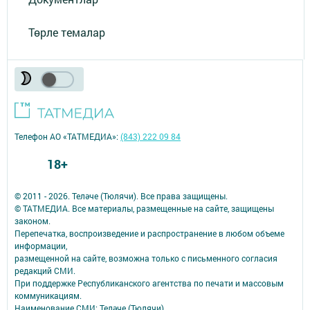
Төрле темалар
Телефон АО «ТАТМЕДИА»:
(843) 222 09 84
18+
© 2011 - 2026. Теләче (Тюлячи). Все права защищены.
© ТАТМЕДИА. Все материалы, размещенные на сайте, защищены
законом.
Перепечатка, воспроизведение и распространение в любом объеме
информации,
размещенной на сайте, возможна только с письменного согласия
редакций СМИ.
При поддержке Республиканского агентства по печати и массовым
коммуникациям.
Наименование СМИ: Теләче (Тюлячи)