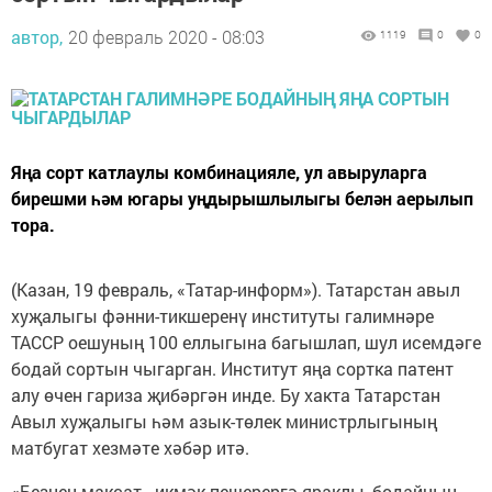
автор,
20 февраль 2020 - 08:03
1119
0
0
Яңа сорт катлаулы комбинацияле, ул авыруларга
бирешми һәм югары уңдырышлылыгы белән аерылып
тора.
(Казан, 19 февраль, «Татар-информ»). Татарстан авыл
хуҗалыгы фәнни-тикшеренү институты галимнәре
ТАССР оешуның 100 еллыгына багышлап, шул исемдәге
бодай сортын чыгарган. Институт яңа сортка патент
алу өчен гариза җибәргән инде. Бу хакта Татарстан
Авыл хуҗалыгы һәм азык-төлек министрлыгының
матбугат хезмәте хәбәр итә.
«Безнең максат - икмәк пешерергә яраклы, бодайның