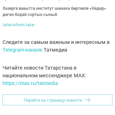
Хәзерге вакытта институт шәмәхә бөртекле «Надир»
дигән бодай сортын сыный.
tatar-inform.tatar
Следите за самым важным и интересным в
Telegram-канале
Татмедиа
Читайте новости Татарстана в
национальном мессенджере MАХ:
https://max.ru/tatmedia
Перейти на страницу новости