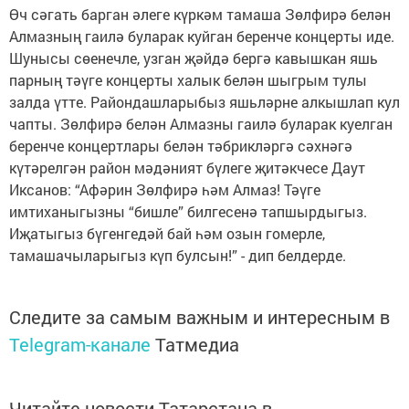
Өч сәгать барган әлеге күркәм тамаша Зөлфирә белән
Алмазның гаилә буларак куйган беренче концерты иде.
Шунысы сөенечле, узган җәйдә бергә кавышкан яшь
парның тәүге концерты халык белән шыгрым тулы
залда үтте. Райондашларыбыз яшьләрне алкышлап кул
чапты. Зөлфирә белән Алмазны гаилә буларак куелган
беренче концертлары белән тәбрикләргә сәхнәгә
күтәрелгән район мәдәният бүлеге җитәкчесе Даут
Иксанов: “Афәрин Зөлфирә һәм Алмаз! Тәүге
имтиханыгызны “бишле” билгесенә тапшырдыгыз.
Иҗатыгыз бүгенгедәй бай һәм озын гомерле,
тамашачыларыгыз күп булсын!” - дип белдерде.
Следите за самым важным и интересным в
Telegram-канале
Татмедиа
Читайте новости Татарстана в