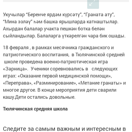
Укучылар “Беренче ярдәм күрсәтү”, “Граната ату”,
“Мина эзләү” һәм башка ярышларда катнаштылар.
Ахырдан балалар учакта пешкән ботка белән
сыйландылар. Балаларга үткәрелгән чара бик ошады.
18 февраля , в рамках месячника гражданского и
патриотического воспитания, в Тюлячинской средней
школе проведена военно-патриотическая игра
«Зарница». Ученики соревновались в следующих
играх: «Оказание первой медицинской помощи»,
«Переправа», «Разминирование», «Метание гранаты» и
многое другое. В конце мероприятия дети сварили
кашу.Дети остались довольные.
Тюлячинская средняя школа
Следите за самым важным и интересным в