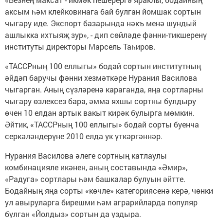
аксым һәм клейковинага бай булган йомшак сортын
чыгару иде. Экспорт базарында нәкъ менә шундый
ашлыкка ихтыяҗ зур», - дип сөйләде фәнни-тикшеренү
институты директоры Марсель Таһиров.
«ТАССРның 100 еллыгы» бодай сортын институтның
әйдәп баручы фәнни хезмәткәре Нурания Василова
чыгарган. Аның сүзләренә караганда, яңа сортларны
чыгару өзлексез бара, әмма яхшы сортны булдыру
өчен 10 елдан артык вакыт кирәк булырга мөмкин.
Әйтик, «ТАССРның 100 еллыгы» бодай сорты буенча
серкәләндерүне 2010 елда ук үткәргәннәр.
Нурания Василова әлеге сортның катлаулы
комбинацияле икәнен, аның составында «Әмир»,
«Радуга» сортлары һәм башкалар булуын әйтте.
Бодайның яңа сорты «көчле» категориясенә керә, чөнки
ул авыруларга бирешми һәм аграрийларда популяр
булган «Йолдыз» сортын да уздыра.