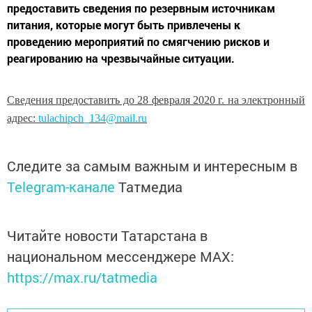
предоставить сведения по резервным источникам
питания, которые могут быть привлечены к
проведению мероприятий по смягчению рисков и
реагированию на чрезвычайные ситуации.
Сведения предоставить до 28 февраля 2020 г. на электронный
адрес:
tulachipch
_134@
mail
.
ru
Следите за самым важным и интересным в
Telegram-канале
Татмедиа
Читайте новости Татарстана в
национальном мессенджере MАХ:
https://max.ru/tatmedia