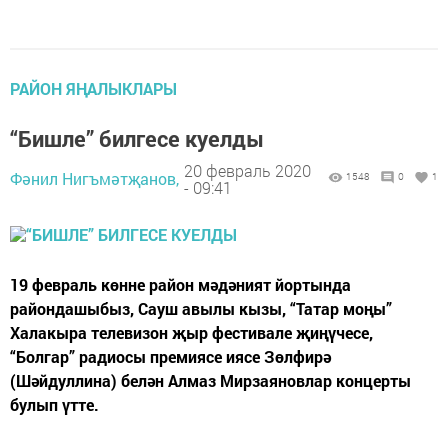
РАЙОН ЯҢАЛЫКЛАРЫ
“Бишле” билгесе куелды
20 февраль 2020
Фәнил Нигъмәтҗанов,
1548
0
1
- 09:41
19 февраль көнне район мәдәният йортында
райондашыбыз, Сауш авылы кызы, “Татар моңы”
Халакыра телевизон җыр фестивале җиңүчесе,
“Болгар” радиосы премиясе иясе Зөлфирә
(Шәйдуллина) белән Алмаз Мирзаяновлар концерты
булып үтте.