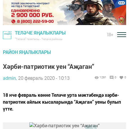
ТЕЛӘЧЕ ЯҢАЛЫКЛАРЫ
18+
"Теләче" газетасы - Теләче районы
РАЙОН ЯҢАЛЫКЛАРЫ
Хәрби-патриотик уен “Аҗаган”
admin,
20 февраль 2020 - 10:13
1281
0
0
18 нче февраль көнне Теләче урта мәктәбендә хәрби-
патриотик айлык кысаларында “Аҗаган” уены булып
үтте.