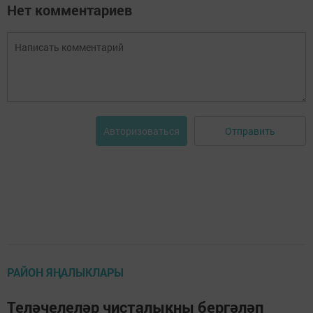
Нет комментариев
Отправить
Авторизоваться
РАЙОН ЯҢАЛЫКЛАРЫ
Теләчелеләр чисталыкны бергәләп