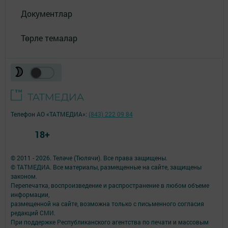
Документлар
Төрле темалар
Телефон АО «ТАТМЕДИА»:
(843) 222 09 84
18+
© 2011 - 2026. Теләче (Тюлячи). Все права защищены.
© ТАТМЕДИА. Все материалы, размещенные на сайте, защищены
законом.
Перепечатка, воспроизведение и распространение в любом объеме
информации,
размещенной на сайте, возможна только с письменного согласия
редакций СМИ.
При поддержке Республиканского агентства по печати и массовым