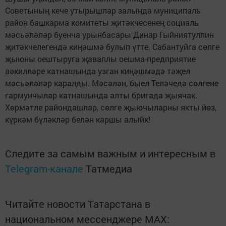
Советының кече утырышлар залында муниципаль
район башкарма комитеты җитәкчесенең социаль
мәсьәләләр буенча урынбасары Динар Гыйниятуллин
җитәкчелегендә киңәшмә булып үтте. Сабантуйга сөлге
җыюны оештыруга җаваплы оешма-предприятие
вәкилләре катнашында узган киңәшмәдә тәҗел
мәсьәләләр каралды. Мәсәлән, быел Теләчедә сөлгене
гармунчылар катнашында алты бригада җыячак.
Хөрмәтле райондашлар, сөлге җыючыларны якты йөз,
күркәм бүләкләр белән каршы алыйк!
Следите за самым важным и интересным в
Telegram-канале
Татмедиа
Читайте новости Татарстана в
национальном мессенджере MАХ: