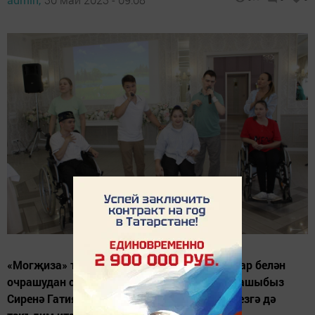
«Могҗиза» театрынде шөгельләнүче балалар белән
очрашудан соң туган шигырем, дип райондашыбыз
Сиренә Гатиятова шигырь юллады безгә. Сезгә дә