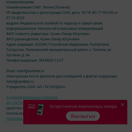
коммуникациям.
Наименование СМИ: Теләче (Тюлячи)
№ свидетельства о регистрации СМИ, дата: ЭЛ № ФС 77-90169 от
07.10.2025
выдано Федеральной службой по надзору в сфере связи,
информационных технологий и массовых коммуникаций
ФИО главного редактора: Хузин Ленар Юсупович
ФИО руководителя: Хузин Ленар Юсупович
Адрес редакции: 422080, Российская Федерация, Республика
Татарстан, Тюлячинский муниципальный район, с. Тюлячи, ул.
Луговая, д. 6а
Телефон редакции: (84360)2-⁠13-⁠27
Email: tulinf@rambler.ru
Электронная почта филиала для сообщений о фактах коррупции:
tulinf@rambler.ru
Учредитель СМИ: АО «ТАТМЕДИА»
Антикоррупционная политика
АО «ТАТМЕДИА» использует «cookie»
для персонализации сервисов и
Татарстанның яңалыклары монда
удобства пользователей сайтом.
Использование «cookie» можно отменить в настройках браузера.
Язылыгыз
Политика конфиденциальности