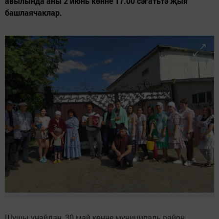
авылында аны 2 июнь көнне 17.00 сәгатьтә җыя
башлаячаклар.
Шушы уңайдан, 30 май көнне муниципаль район