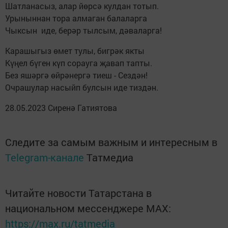
Шатланасыз, алар йөрсә кулдан тотып.
Урыныннан тора алмаган балаларга
Чыксын иде, берәр тылсым, дәваларга!
Карашыгыз өмет тулы, бигрәк якты
Күңел бүген күп сорауга җавап тапты.
Без яшәргә өйрәнергә тиеш - Сездән!
Очрашулар насыйп булсын иде тиздән.
28.05.2023 Сиренә Гатиятова
Следите за самым важным и интересным в
Telegram-канале
Татмедиа
Читайте новости Татарстана в
национальном мессенджере MАХ:
https://max.ru/tatmedia