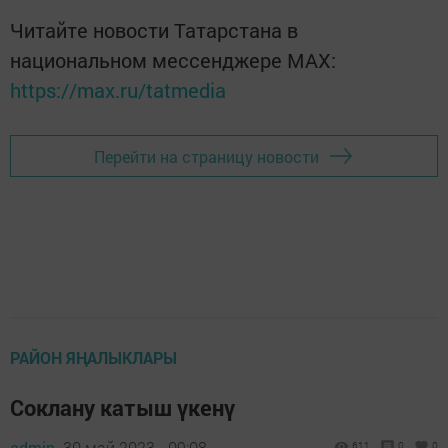
Читайте новости Татарстана в
национальном мессенджере MАХ:
https://max.ru/tatmedia
Перейти на страницу новости
РАЙОН ЯҢАЛЫКЛАРЫ
Соклану катыш үкенү
admin,
30 май 2023 - 09:08
611
0
0