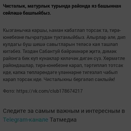
Чисталык, матурлык турында районда яз башыннан
сөйләшә башлыйбыз.
Кызганычка каршы, һаман кабатлап торсак та, тирә-
юнебезне пычратудан туктамыйбыз. Алырлар әле, дип
кулдагы буш шешә савытларын теләсә кая ташлап
китәбез. Тиздән Сабантуй бәйрәмнәре җитә, димәк
районга бик күп кунаклар киләчәк дигән сүз. Хөрмәтле
райондашлар, тирә-юнебезне карап, тәртипләп тотсак
иде, капка төпләрендәге үләннәрне тигезләп чабып
карап торсак иде. Чисталыкны бергәләп саклыйк!
Фото: https://vk.com/club178674217
Следите за самым важным и интересным в
Telegram-канале
Татмедиа