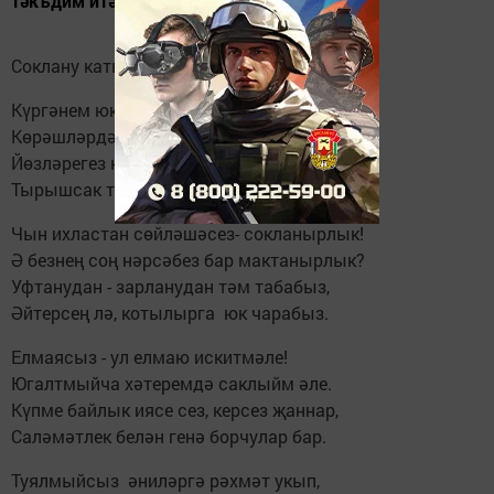
тәкъдим итәбез.
Соклану катыш үкенү
Күргәнем юк Сезнең кебек матурларны,
Көрәшләрдә җиңеп барган батырларны!
Йөзләрегез кояш кебек балкый сезнең,
Тырышсак та алай барып чыкмый безнең.
Чын ихластан сөйләшәсез- сокланырлык!
Ә безнең соң нәрсәбез бар мактанырлык?
Уфтанудан - зарланудан тәм табабыз,
Әйтерсең лә, котылырга юк чарабыз.
Елмаясыз - ул елмаю искитмәле!
Югалтмыйча хәтеремдә саклыйм әле.
Күпме байлык иясе сез, керсез җаннар,
Саләмәтлек белән генә борчулар бар.
Туялмыйсыз әниләргә рәхмәт укып,