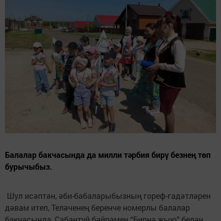
Балалар бакчасында да милли тәрбия бирү безнең төп
бурычыбыз.
Шул исәптән, әби-бабаларыбызның гореф-гадәтләрен
дәвам итеп, Теләченең беренче номерлы балалар
бакчасында, Сабантуй бәйрәмен “Бирнә җыю” белән