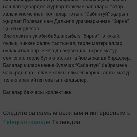
башлап җибәрдек. Зурлар төркеме балалары татар
халык киеменнән, колгалар тотып, “Сабантуй” җырын
җырлап Полевая һәм Дальняя урамнарыннан “бирнә”
җыеп йөрделәр.
Эле-электән үк әби-бабаларыбыз “бирнә” гә күкәй,
яулык, чиккән сөлге, тастымал, төрле материаллар
бүләк иткәннәр. Безгә дә берсеннән- берсе матур
сөлгеләр, төрле бүләкләр, хәтта йомырка да бирделәр.
Балалар киләсе көнне булачак “Сабантуй” бәйрәменә
чакырдылар. Теләче халкы елмаеп каршы алды,матур
теләкләрен әйтеп озатып калдылар.
Балалар бакчасы коллективы
Следите за самым важным и интересным в
Telegram-канале
Татмедиа