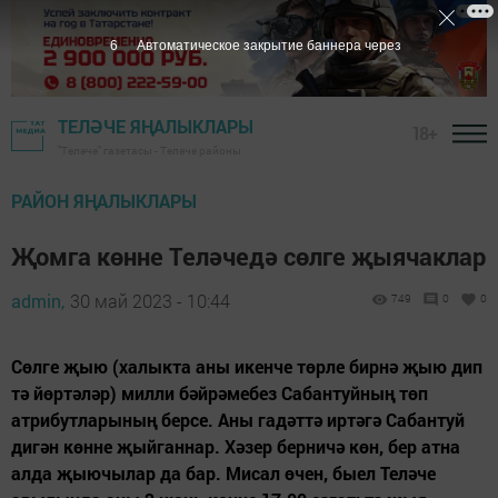
5
Автоматическое закрытие баннера через
ТЕЛӘЧЕ ЯҢАЛЫКЛАРЫ
18+
"Теләче" газетасы - Теләче районы
РАЙОН ЯҢАЛЫКЛАРЫ
Җомга көнне Теләчедә сөлге җыячаклар
admin,
30 май 2023 - 10:44
749
0
0
Сөлге җыю (халыкта аны икенче төрле бирнә җыю дип
тә йөртәләр) милли бәйрәмебез Сабантуйның төп
атрибутларының берсе. Аны гадәттә иртәгә Сабантуй
дигән көнне җыйганнар. Хәзер берничә көн, бер атна
алда җыючылар да бар. Мисал өчен, быел Теләче