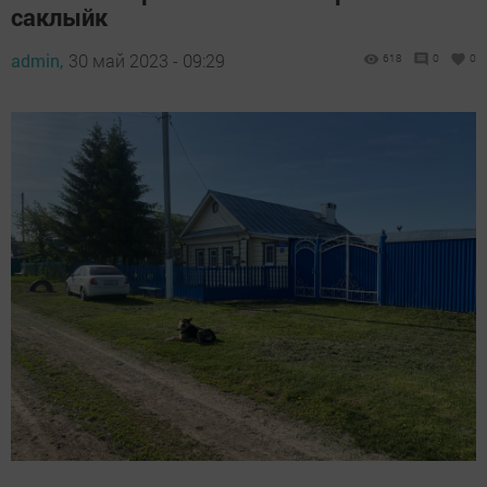
саклыйк
admin,
30 май 2023 - 09:29
618
0
0