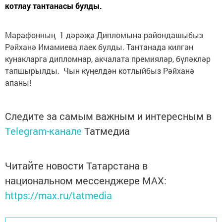
котлау тантанасы булды.
Марафонның 1 дәрәҗә Дипломына райондашыбыз
Рәйханә Имамиева лаек булды. Тантанада килгән
кунакларга дипломнар, акчалата премияләр, бүләкләр
тапшырылды. Чын күңелдән котлыйбыз Рәйханә
апаны!
Следите за самым важным и интересным в
Telegram-канале
Татмедиа
Читайте новости Татарстана в
национальном мессенджере MАХ:
https://max.ru/tatmedia