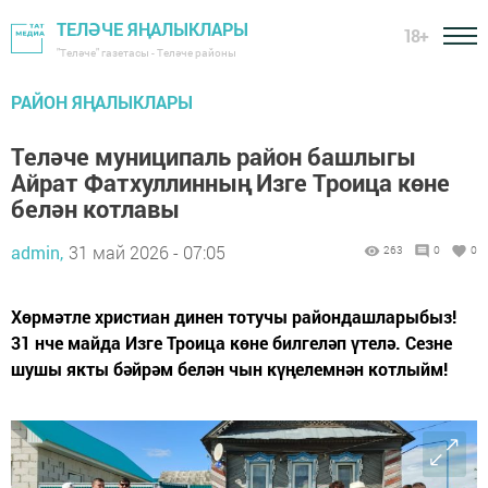
ТЕЛӘЧЕ ЯҢАЛЫКЛАРЫ
18+
"Теләче" газетасы - Теләче районы
РАЙОН ЯҢАЛЫКЛАРЫ
Теләче муниципаль район башлыгы
Айрат Фатхуллинның Изге Троица көне
белән котлавы
admin,
31 май 2026 - 07:05
263
0
0
Хөрмәтле христиан динен тотучы райондашларыбыз!
31 нче майда Изге Троица көне билгеләп үтелә. Сезне
шушы якты бәйрәм белән чын күңелемнән котлыйм!