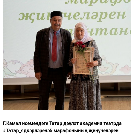
Г.Камал исемендәге Татар дәүләт академия театрда
#Татар_ядкәрләренә5 марафонының җиңүчеләрен