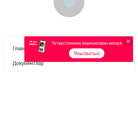
Татарстанның яңалыклары монда
Главная
Язылыгыз
Документлар
Төрле темалар
Телефон АО «ТАТМЕДИА»:
(843) 222 09 84
18+