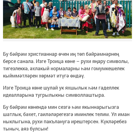
Бу бәйрәм христианнар өчен иң төп бәйрәмнәрнең
берсе санала. Изге Троица көне – рухи яңару символы,
тигезлеккә, әхлакый нормаларны һәм гомумкешелек
кыйммәтләрен хөрмәт итүгә өндәү.
Изге Троица көне шулай ук яхшылык һәм гаделлек
идеалларына тугрылыкны символлаштыра.
Бу бәйрәм көнендә мин сезгә һәм якыннарыгызга
шатлык, бәхет, гаиләләрегезгә иминлек телим. Ул иман
ныклыгына, рухи пакълануга ирештерсен. Күкләребез
тыныч, аяз булсын!