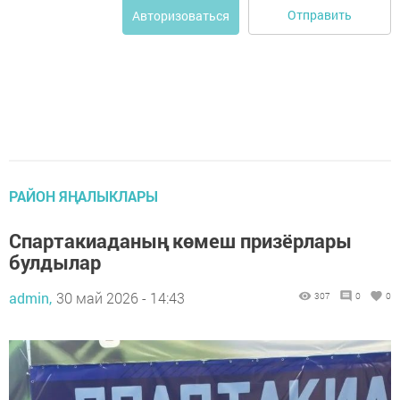
Отправить
Авторизоваться
РАЙОН ЯҢАЛЫКЛАРЫ
Спартакиаданың көмеш призёрлары
булдылар
admin,
30 май 2026 - 14:43
307
0
0