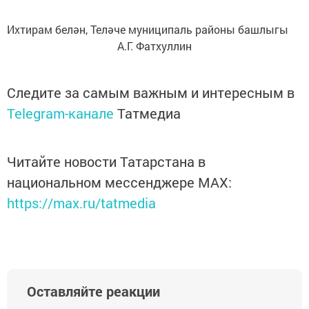
Ихтирам белән, Теләче муниципаль районы башлыгы
А.Г. Фатхуллин
Следите за самым важным и интересным в
Telegram-канале
Татмедиа
Читайте новости Татарстана в
национальном мессенджере MАХ:
https://max.ru/tatmedia
Оставляйте реакции