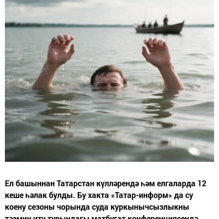
Ел башыннан Татарстан күлләрендә һәм елгаларда 12
кеше һәлак булды. Бу хакта «Татар-информ» да су
коену сезоны чорында суда куркынычсызлыкны
тәэмин итү турындагы матбугат конференциясендә