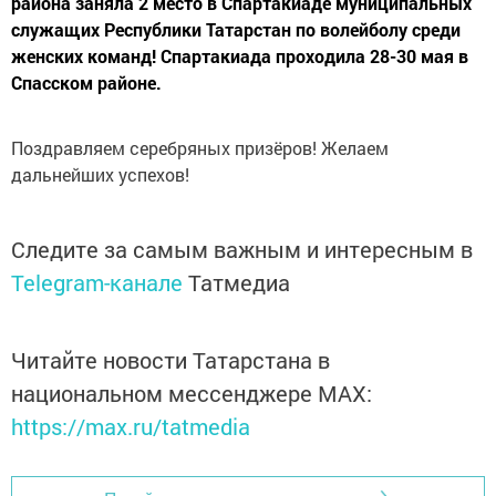
района заняла 2 место в Спартакиаде муниципальных
служащих Республики Татарстан по волейболу среди
женских команд! Спартакиада проходила 28-30 мая в
Спасском районе.
Поздравляем серебряных призёров! Желаем
дальнейших успехов!
Следите за самым важным и интересным в
Telegram-канале
Татмедиа
Читайте новости Татарстана в
национальном мессенджере MАХ:
https://max.ru/tatmedia