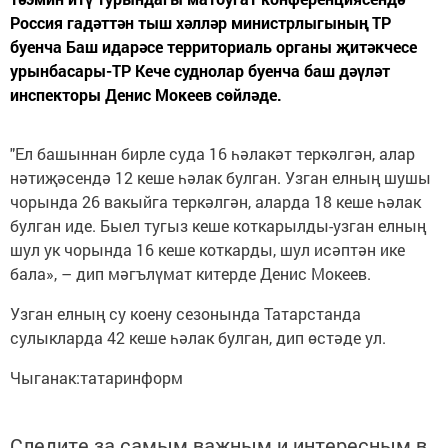
Россия гадәттән тыш хәлләр министрлыгының ТР
буенча Баш идарәсе территориаль органы җитәкчесе
урынбасары-ТР Кече суднолар буенча баш дәүләт
инспекторы Денис Мокеев сөйләде.
"Ел башыннан бирле суда 16 һәлакәт теркәлгән, алар
нәтиҗәсендә 12 кеше һәлак булган. Узган елның шушы
чорында 26 вакыйга теркәлгән, аларда 18 кеше һәлак
булган иде. Быел тугыз кеше коткарылды-узган елның
шул ук чорында 16 кеше коткарды, шул исәптән ике
бала», – дип мәгълүмат китерде Денис Мокеев.
Узган елның су коену сезонында Татарстанда
сулыкларда 42 кеше һәлак булган, дип өстәде ул.
Чыганак:татаринформ
Следите за самым важным и интересным в