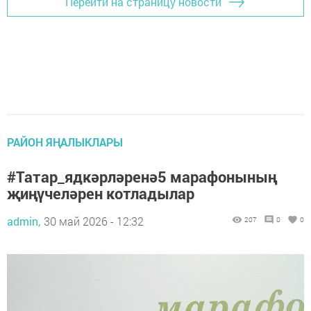
Перейти на страницу новости
РАЙОН ЯҢАЛЫКЛАРЫ
#Татар_ядкәрләренә5 марафонының
җиңүчеләрен котладылар
admin,
30 май 2026 - 12:32
207
0
0