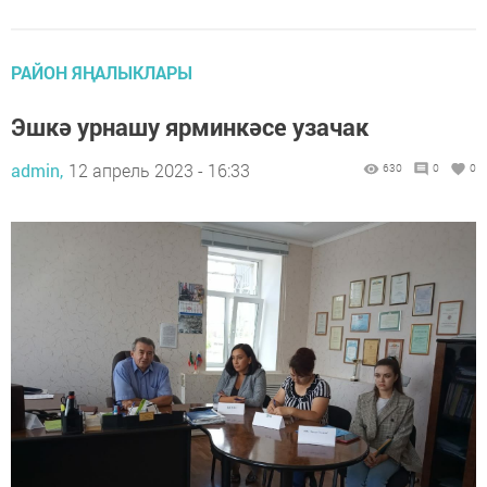
РАЙОН ЯҢАЛЫКЛАРЫ
Эшкә урнашу ярминкәсе узачак
admin,
12 апрель 2023 - 16:33
630
0
0