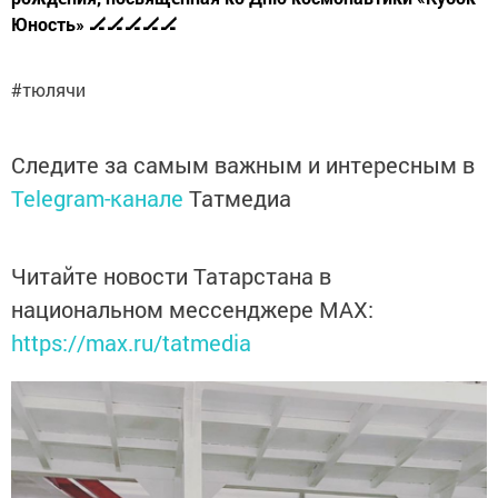
Юность» 🏒🏒🏒🏒🏒
#тюлячи
Следите за самым важным и интересным в
Telegram-канале
Татмедиа
Читайте новости Татарстана в
национальном мессенджере MАХ:
https://max.ru/tatmedia