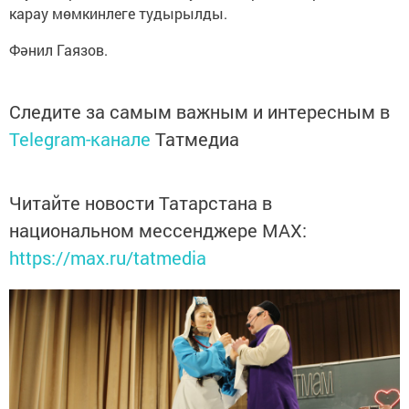
карау мөмкинлеге тудырылды.
Фәнил Гаязов.
Следите за самым важным и интересным в
Telegram-канале
Татмедиа
Читайте новости Татарстана в
национальном мессенджере MАХ:
https://max.ru/tatmedia