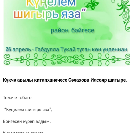
Күкчә авылы китапханәчесе Сәлахова Илсөяр шигыре.
Теләче төбәге.
“Күңелем шигырь яза”,
Бәйгесен күреп алдым.