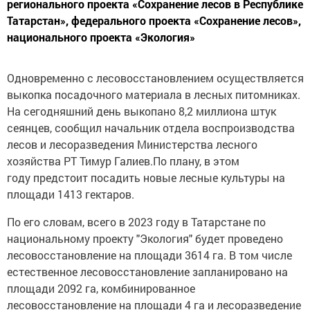
регионального проекта «Сохранение лесов в Республике
Татарстан», федерального проекта «Сохранение лесов»,
национального проекта «Экология»
Одновременно с лесовосстановлением осуществляется
выкопка посадочного материала в лесных питомниках.
На сегодняшний день выкопано 8,2 миллиона штук
сеянцев, сообщил начальник отдела воспроизводства
лесов и лесоразведения Министерства лесного
хозяйства РТ Тимур Галиев.По плану, в этом
году предстоит посадить новые лесные культуры на
площади 1413 гектаров.
По его словам, всего в 2023 году в Татарстане по
национальному проекту "Экология" будет проведено
лесовосстановление на площади 3614 га. В том числе
естественное лесовосстановление запланировано на
площади 2092 га, комбинированное
лесовосстановление на площади 4 га и лесоразведение