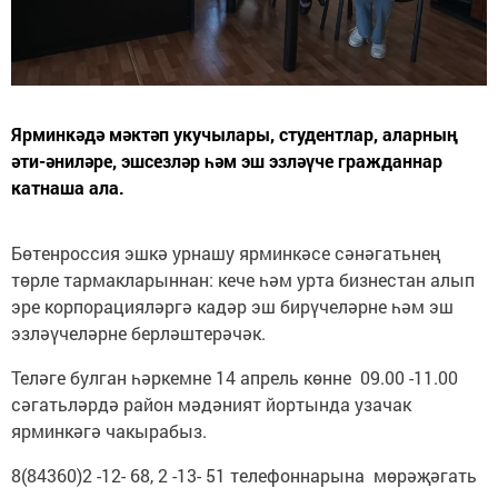
Ярминкәдә мәктәп укучылары, студентлар, аларның
әти-әниләре, эшсезләр һәм эш эзләүче гражданнар
катнаша ала.
Бөтенроссия эшкә урнашу ярминкәсе сәнәгатьнең
төрле тармакларыннан: кече һәм урта бизнестан алып
эре корпорацияләргә кадәр эш бирүчеләрне һәм эш
эзләүчеләрне берләштерәчәк.
Теләге булган һәркемне 14 апрель көнне 09.00 -11.00
сәгатьләрдә район мәдәният йортында узачак
ярминкәгә чакырабыз.
8(84360)2 -12- 68, 2 -13- 51 телефоннарына мөрәҗәгать