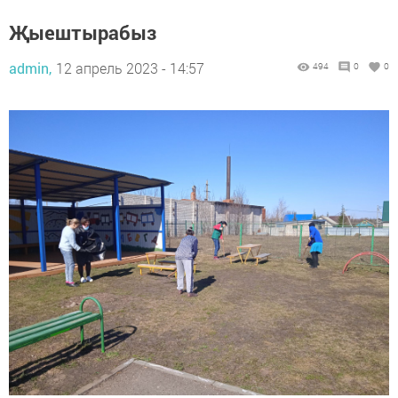
Җыештырабыз
admin,
12 апрель 2023 - 14:57
494
0
0