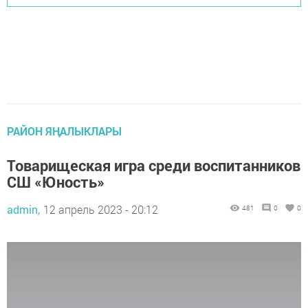
РАЙОН ЯҢАЛЫКЛАРЫ
Товарищеская игра среди воспитанников
СШ «Юность»
admin,
12 апрель 2023 - 20:12
481
0
0