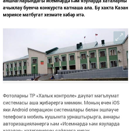
аншлагларындагы исемнәрдә һәм язуларда хаталарны
ачыклау буенча конкурста катнаша ала. Бу хакта Казан
мэриясе матбугат хезмәте хәбәр итә.
Фотоларны ТР «Халык контроле» дәүләт мәгълүмат
системасы аша җибәрергә мөмкин. Моның өчен iOS
яки Android операцион системалары белән эшләүче
телефонга мобиль кушымта урнаштырырга, аннары
авторизацияләнергә һәм «Исемнәрдә һәм язуларда
хаталар» категориясен сайларга кирәк.