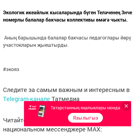
Экологик икеайлык кысаларында бүген Теләченең 3нче
номерлы балалар бакчасы коллективы өмәгә чыкты.
Аның барышында балалар бакчасы педагоглары йөрү
участокларын җыештырды.
#экояз
Следите за самым важным и интересным в
Telegram-канале
Татмедиа
Татарстанның яңалыклары монда
Язылыгыз
Читайте новости Татарстана в
национальном мессенджере MАХ: