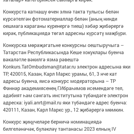
Конкурста катнашу өчен элмә такта тулысы белән
күрсәтелгән фотоматериаллар белән (аның нинди
оешмага караганы күренергә тиеш) хәбәр җибәрергә
кирәк, публикациядә төгәл адресны күрсәтү мәҗбүри.
Конкурска мөрәҗәгатьне конкурсны оештыручыга –
Татарстан Республикасында Кеше хокуклары буенча
вәкаләтле вәкилгә язма рәвештә
Konkurs.TatOmbudsman@tatar.ru электрон адресына яки
ТР, 420015, Казан, Карл Маркс урамы, 61, 3 нче кат
адресы буенча, яисә конкурс модераторына – ТР
Фәннәр академиясенең Г.Ибраһимов исемендәге тел,
әдәбият һәм сәнгать институтына түбәндәге электрон
адреска: iyali.anrt@mail.ru яки түбәндәге адрес буенча:
420111, Казан, Карл Маркс ур., 12 җибәрергә мөмкин.
Конкурс җиңүчеләре берничә номинациядә
билгеләнәчәк, бүләкләү тантанасы 2023 елның IV