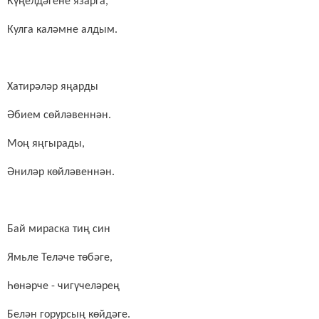
Күңелдәгене язарга,
Кулга каләмне алдым.
Хатирәләр яңарды
Әбием сөйләвеннән.
Моң яңгырады,
Әниләр көйләвеннән.
Бай мираска тиң син
Ямьле Теләче төбәге,
Һөнәрче - чигүчеләрең
Белән горурсың көйдәге.