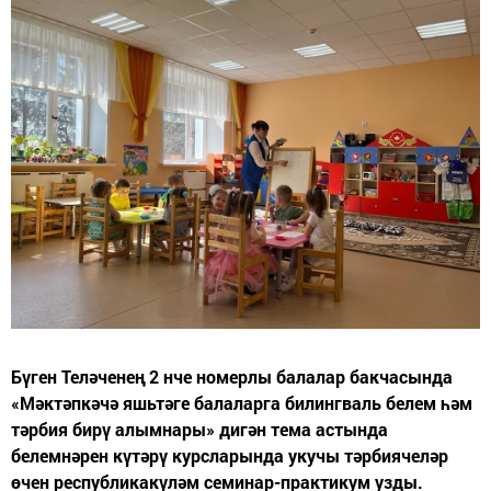
Бүген Теләченең 2 нче номерлы балалар бакчасында
«Мәктәпкәчә яшьтәге балаларга билингваль белем һәм
тәрбия бирү алымнары» дигән тема астында
белемнәрен күтәрү курсларында укучы тәрбиячеләр
өчен республикакүләм семинар-практикум узды.