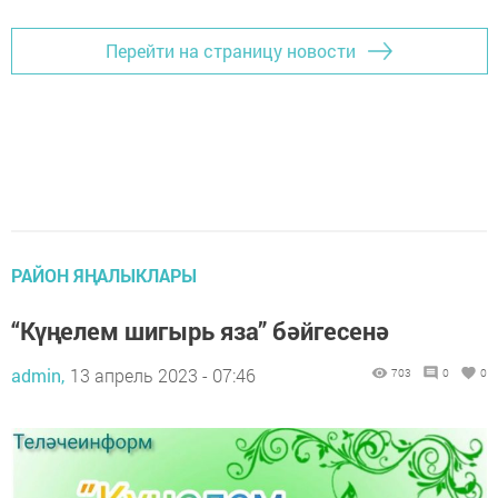
Перейти на страницу новости
РАЙОН ЯҢАЛЫКЛАРЫ
“Күңелем шигырь яза” бәйгесенә
admin,
13 апрель 2023 - 07:46
703
0
0