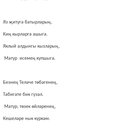
Яз җитүгә батырларың,
Киң кырларга ашыга.
Яклый алдынгы кызларың,
Матур исемең купшыга.
Безнең Теләче төбәгенең,
Табигате бик гүзәл.
Матур, төзек өйләренең,
Кешеләре нык күркәм.