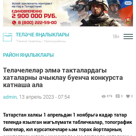
ТЕЛӘЧЕ ЯҢАЛЫКЛАРЫ
18+
"Теләче" газетасы - Теләче районы
РАЙОН ЯҢАЛЫКЛАРЫ
Теләчелеләр элмә такталардагы
хаталарны ачыклау буенча конкурста
катнаша ала
admin,
13 апрель 2023 - 07:54
679
0
0
Татарстан халкы 1 апрельдән 1 ноябрьгә кадәр татар
телендә язылган мәгълүмати табличкалар, топографик
билгеләр, юл күрсәткечләре һәм торак йортларның