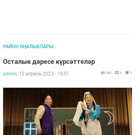
РАЙОН ЯҢАЛЫКЛАРЫ
Осталык дәресе күрсәттеләр
admin,
12 апрель 2023 - 19:51
580
0
0