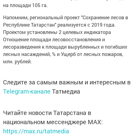
на площади 105 га.
Напомним, региональный проект "Сохранение лесов в
Республике Татарстан" реализуется с 2019 года.
Проектом установлены 2 целевых индикатора
Отношение площади лесовосстановления и
лесоразведения к площади вырубленных и погибших
лесных насаждений, % и Ущерб от лесных пожаров,
млн. рублей.
Следите за самым важным и интересным в
Telegram-канале
Татмедиа
Читайте новости Татарстана в
национальном мессенджере MАХ:
https://max.ru/tatmedia