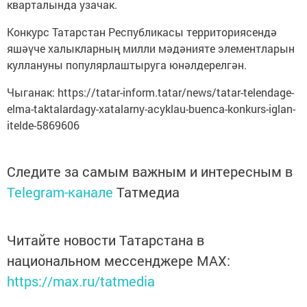
кварталында узачак.
Конкурс Татарстан Республикасы территориясендә
яшәүче халыкларның милли мәдәнияте элементларын
куллануны популярлаштыруга юнәлдерелгән.
Чыганак: https://tatar-inform.tatar/news/tatar-telendage-
elma-taktalardagy-xatalarny-acyklau-buenca-konkurs-iglan-
itelde-5869606
Следите за самым важным и интересным в
Telegram-канале
Татмедиа
Читайте новости Татарстана в
национальном мессенджере MАХ:
https://max.ru/tatmedia