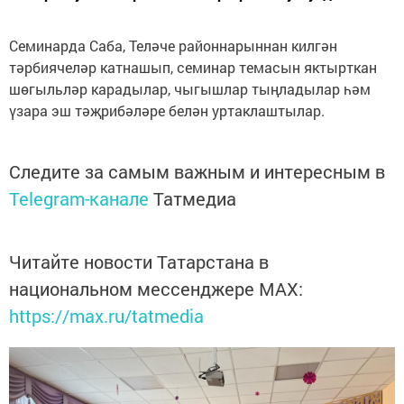
Семинарда Саба, Теләче районнарыннан килгән
тәрбиячеләр катнашып, семинар темасын яктырткан
шөгыльләр карадылар, чыгышлар тыңладылар һәм
үзара эш тәҗрибәләре белән уртаклаштылар.
Следите за самым важным и интересным в
Telegram-канале
Татмедиа
Читайте новости Татарстана в
национальном мессенджере MАХ:
https://max.ru/tatmedia