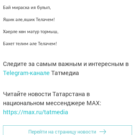
Бай мираска ия булып,
Яшик әле,яшик Теләчем!
Хәерле көн матур тормыш,
Бәхет телим әле Теләчем!
Следите за самым важным и интересным в
Telegram-канале
Татмедиа
Читайте новости Татарстана в
национальном мессенджере MАХ:
https://max.ru/tatmedia
Перейти на страницу новости