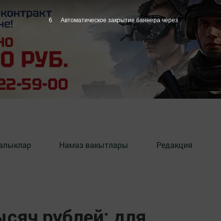
4
Автоматическое закрытие баннера через
алыклар
Намаз вакытлары
Редакция
ысяч рублей: для