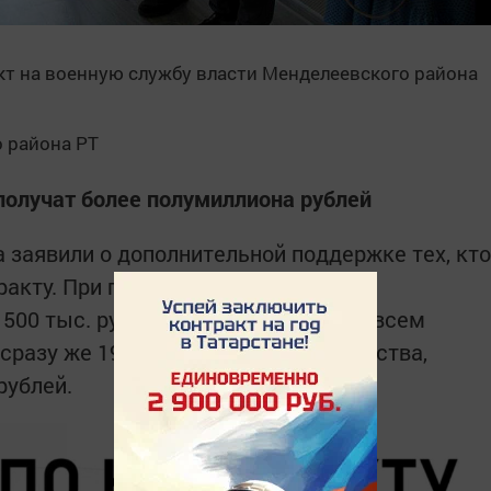
кт на военную службу власти Менделеевского района
о района РТ
получат более полумиллиона рублей
 заявили о дополнительной поддержке тех, кто
тракту. При подписании документов
500 тыс. рублей. С учетом того, что всем
разу же 195 тыс. рублей от государства,
рублей.