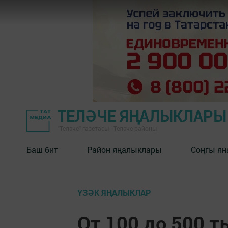
ТЕЛӘЧЕ ЯҢАЛЫКЛАРЫ
"Теләче" газетасы - Теләче районы
Баш бит
Район яңалыклары
Соңгы ян
ҮЗӘК ЯҢАЛЫКЛАР
От 100 до 500 т