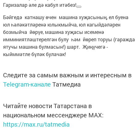
Гаризалар әле дә кабул итәбез!
Бәйгедә катнашу өчен машина хуҗасының, ел буена
юл һәләкәтләренә юлыкмыйча, юл кагыйдәләрен
бозмыйча йөрүе, машина хуҗасы исеменә
имминиятләштерелгән булу һәм йөреп торуы (гаражда
ятучы машина булмасын!) шарт. Җиңүчегә -
кыйммәтле бүләк булачак!
Следите за самым важным и интересным в
Telegram-канале
Татмедиа
Читайте новости Татарстана в
национальном мессенджере MАХ:
https://max.ru/tatmedia