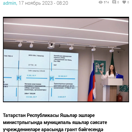
admin,
17 ноябрь 2023 - 08:20
574
0
0
Татарстан Республикасы Яшьләр эшләре
министрлыгында муниципаль яшьләр сәясәте
учреждениеләре арасында грант бәйгесендә