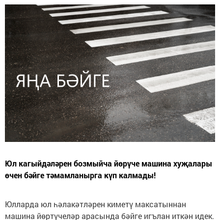
Юл кагыйдәләрен бозмыйча йөрүче машина хуҗалары
өчен бәйге тәмамланырга күп калмады!
Юлларда юл һәлакәтләрен киметү максатыннан
машина йөртүчеләр арасында бәйге игълан иткән идек.