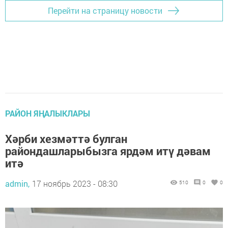
Перейти на страницу новости
РАЙОН ЯҢАЛЫКЛАРЫ
Хәрби хезмәттә булган
райондашларыбызга ярдәм итү дәвам
итә
admin,
17 ноябрь 2023 - 08:30
510
0
0