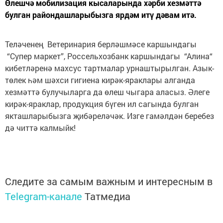
Өлешчә мобилизация кысаларында хәрби хезмәттә
булган райондашларыбызга ярдәм итү дәвам итә.
Теләченең Ветеринария берләшмәсе каршындагы
“Супер маркет”, Россельхозбанк каршындагы “Алина“
кибетләренә махсус тартмалар урнаштырылган. Азык-
төлек һәм шәхси гигиена кирәк-яраклары алганда
хезмәттә булучыларга да өлеш чыгара аласыз. Әлеге
кирәк-яраклар, продукция бүген ил сагында булган
якташларыбызга җибәреләчәк. Изге гамәлдән беребез
дә читтә калмыйк!
Следите за самым важным и интересным в
Telegram-канале
Татмедиа