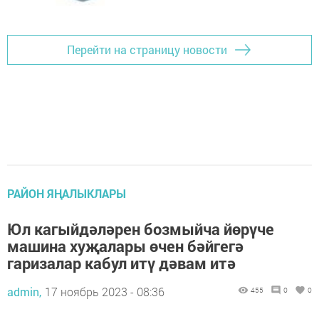
Перейти на страницу новости
РАЙОН ЯҢАЛЫКЛАРЫ
Юл кагыйдәләрен бозмыйча йөрүче
машина хуҗалары өчен бәйгегә
гаризалар кабул итү дәвам итә
admin,
17 ноябрь 2023 - 08:36
455
0
0