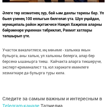
Әлеге төр хезмәтнең зур, бай һәм данлы тарихы бар. Ул
быел үзенең 100 еллыгын билгеләп үтә. Шул уңайдан,
муниципаль район җитәкчесе Нәҗип Хаҗипов аларны
бәйрәмнәре уңаеннан тәбрикләп, Рәхмәт хатлары
тапшырып үте.
Участок вәкаләтлесе, иң мөһиме - халыкка якын
булырга, аны халык, ул халыкны белергә, алар бер
берсенә ышанырга тиеш. Кайчакта аларга тикшерүче,
эксперт-криминалист та, юл хәрәкәте иминлеге
хезмәткәре дә булырга туры килә.
Следите за самым важным и интересным в
Telegram-канале
Татмедиа