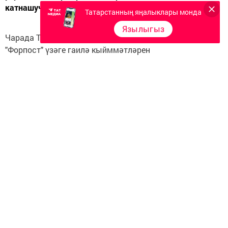
катнашучылар үз проектларын яклап чыктылар.
Татарстанның яңалыклары монда
Язылыгыз
Чарада Теләче районы "Олимп" яшьләр үзәге һәм
"Форпост" үзәге гаилә кыйммәтләрен
популярлаштыруга һәм яшьләрне патриотик
тәрбияләүгә юнәлтелгән ике проектларын тәкъдим
иттеләр. Яклауда шулай ук район башкарма комитеты
җитәкчесе урынбасары Динар Гыйниятуллин һәм
яшьләр эшләре, спорт һәм туризм бүлеге җитәкчесе
Зөлфәт Ибраһимов катнашты.
Следите за самым важным и интересным в
Telegram-канале
Татмедиа
Читайте новости Татарстана в
национальном мессенджере MАХ: