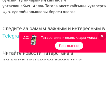
уртаклашабыз. Аллаһ Тәгалә әлеге кайгыны күтәрергә
җир- күк сабырлыклары бирсен аларга.
Следите за самым важным и интересным в
Telegram-канале
Татмедиа
Татарстанның яңалыклары монда
Язылыгыз
Читайте новости Татарстана в
национальном мессенджере MАХ:
https://max.ru/tatmedia