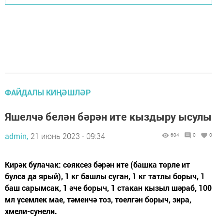
ФАЙДАЛЫ КИҢӘШЛӘР
Яшелчә белән бәрән ите кыздыру ысулы
admin,
21 июнь 2023 - 09:34
604
0
0
Кирәк булачак: сөяксез бәрән ите (башка төрле ит
булса да ярый), 1 кг башлы суган, 1 кг татлы борыч, 1
баш сарымсак, 1 әче борыч, 1 стакан кызыл шәраб, 100
мл үсемлек мае, тәменчә тоз, төелгән борыч, зира,
хмели-сунели.