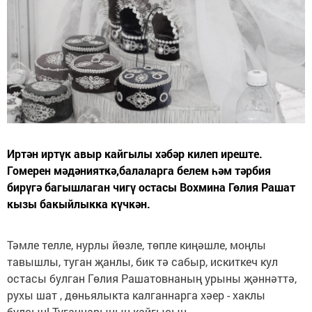
Иртән иртүк авыр кайгылы хәбәр килеп иреште.
Гомерен мәдәнияткә,балаларга белем һәм тәрбия
бирүгә багышлаган чигү остасы Вохмина Гөлия Рашат
кызы бакыйлыкка күчкән.
Тәмле телле, нурлы йөзле, төпле киңәшле, моңлы
тавышлы, туган җанлы, бик тә сабыр, искиткеч кул
остасы булган Гөлия Рашатовнаның урыны җәннәттә,
рухы шат , дөньялыкта калганнарга хәер - хаклы
булсын! Туганнарының кайгысын