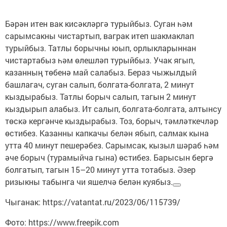
Бәрән итен вак кисәкләргә турыйбыз. Суган һәм
сарымсакны чистартып, ваграк итеп шакмаклап
турыйбыз. Татлы борычны юып, орлыкларыннан
чистартабыз һәм өлешләп турыйбыз. Учак ягып,
казанның төбенә май салабыз. Бераз чыжылдый
башлагач, суган салып, болгата-болгата, 2 минут
кыздырабыз. Татлы борыч салып, тагын 2 минут
кыздырып алабыз. Ит салып, болгата-болгата, алтынсу
төскә кергәнче кыздырабыз. Тоз, борыч, тәмләткечләр
өстибез. Казанны капкачы белән ябып, салмак кына
утта 40 минут пешерәбез. Сарымсак, кызыл шәраб һәм
әче борыч (турамыйча гына) өстибез. Барысын бергә
болгатып, тагын 15–20 минут утта тотабыз. Әзер
ризыкны табынга чи яшелчә белән куябыз.
Чыганак: https://vatantat.ru/2023/06/115739/
Фото: https://www.freepik.com