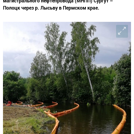
магистрального нефтепровода (МНПП) Сургут –
Полоцк через р. Лысьву в Пермском крае.