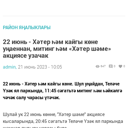
РАЙОН ЯҢАЛЫКЛАРЫ
22 июнь - Хәтер һәм кайгы көне
уңаеннан, митинг һәм «Хәтер шәме»
акциясе узачак
admin,
21 июнь 2023 - 10:05
647
0
0
22 июнь - Хәтер һәм кайгы көне. Шул уңайдан, Теләче
Үзәк ял паркында, 11:45 сәгатьтә митинг һәм һәйкәлгә
чәчәк салу чарасы үтәчәк.
Шулай ук 22 июнь көнне, "Хәтер шәме" акциясе
кысаларында, 20:45 сәгатьтә Теләче Үзәк ял паркында
шәмнәр яндыру чарасы була.